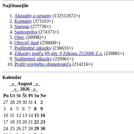
Najčítanejšie
Aktuality a oznamy
(132512672×)
Kontakty
(371103×)
Starosta
(277739×)
Samospráva
(274373×)
Obec
(269982×)
Obecný úrad
(258608×)
Podlimitné zákazky
(236633×)
Zákazky podľa §9 ods. 9 Zákona 25/2006 Z.z.
(228881×)
Nadlimitné zákazky
(226961×)
Profil verejného obstarávateľa
(214216×)
Kalendár
«
August
»
«
2026
»
Po
Ut
St
Št
Pi
So
Ne
27
28
29
30
31
1
2
3
4
5
6
7
8
9
10
11
12
13
14
15
16
17
18
19
20
21
22
23
24
25
26
27
28
29
30