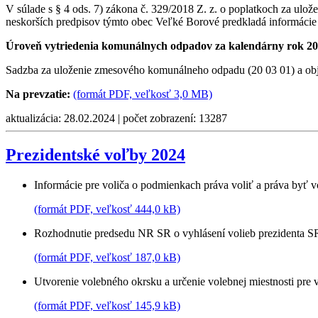
V súlade s § 4 ods. 7) zákona č. 329/2018 Z. z. o poplatkoch za ul
neskorších predpisov týmto obec Veľké Borové predkladá informácie 
Úroveň vytriedenia komunálnych odpadov za kalendárny rok 202
Sadzba za uloženie zmesového komunálneho odpadu (20 03 01) a obj
Na prevzatie:
(formát PDF, veľkosť 3,0 MB)
aktualizácia: 28.02.2024 | počet zobrazení: 13287
Prezidentské voľby 2024
Informácie pre voliča o podmienkach práva voliť a práva byť 
(formát PDF, veľkosť 444,0 kB)
Rozhodnutie predsedu NR SR o vyhlásení volieb prezidenta S
(formát PDF, veľkosť 187,0 kB)
Utvorenie volebného okrsku a určenie volebnej miestnosti pre
(formát PDF, veľkosť 145,9 kB)