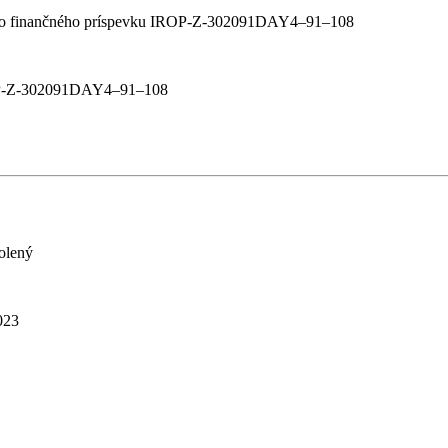
tného finančného príspevku IROP-Z-302091DAY4–91–108
IROP-Z-302091DAY4–91–108
volený
023