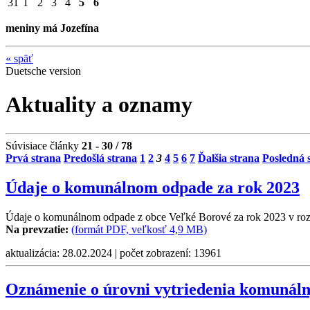
31
1
2
3
4
5
6
meniny má Jozefína
«
späť
Duetsche version
Aktuality a oznamy
Súvisiace články
21 - 30 / 78
Prvá strana
Predošlá strana
1
2
3
4
5
6
7
Ďalšia strana
Posledná 
Údaje o komunálnom odpade za rok 2023
Údaje o komunálnom odpade z obce Veľké Borové za rok 2023 v rozsa
Na prevzatie:
(formát PDF, veľkosť 4,9 MB)
aktualizácia: 28.02.2024 | počet zobrazení: 13961
Oznámenie o úrovni vytriedenia komunáln