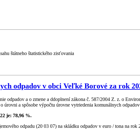
hu štátneho štatistického zisťovania
ych odpadov v obci Veľké Borové za rok 20
oženie odpadov a o zmene a ddoplnení zákona č. 587/2004 Z. z. o Envi
o úrovni a spôsobe výpočtu úrovne vytriedenia komunálnych odpadov za
2 je: 78,96 %.
emového odpadu (20 03 07) na skládku odpadov v euro / tona na rok 