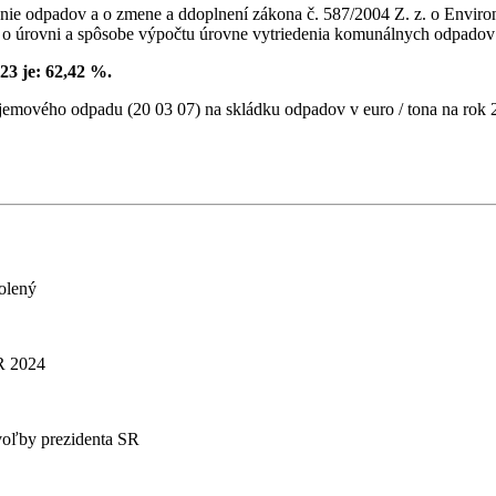
oženie odpadov a o zmene a ddoplnení zákona č. 587/2004 Z. z. o Envi
o úrovni a spôsobe výpočtu úrovne vytriedenia komunálnych odpadov za
3 je: 62,42 %.
emového odpadu (20 03 07) na skládku odpadov v euro / tona na rok 
volený
R 2024
 voľby prezidenta SR