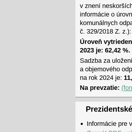
v znení neskoršíc
informácie o úrov
komunálnych odpad
č. 329/2018 Z. z.):
Úroveň vytriede
2023 je: 62,42 %.
Sadzba za uložen
a objemového odpa
na rok 2024 je:
11,
Na prevzatie:
(fo
Prezidentské
Informácie pre 