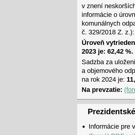
v znení neskoršíc
informácie o úrov
komunálnych odpad
č. 329/2018 Z. z.):
Úroveň vytriede
2023 je: 62,42 %.
Sadzba za uložen
a objemového odpa
na rok 2024 je:
11,
Na prevzatie:
(fo
Prezidentské
Informácie pre 