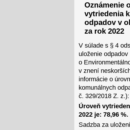
Oznámenie o
vytriedenia
odpadov v o
za rok 2022
V súlade s § 4 ods
uloženie odpadov 
o Environmentálno
v znení neskoršíc
informácie o úrov
komunálnych odpad
č. 329/2018 Z. z.):
Úroveň vytriede
2022 je: 78,96 %.
Sadzba za uložen