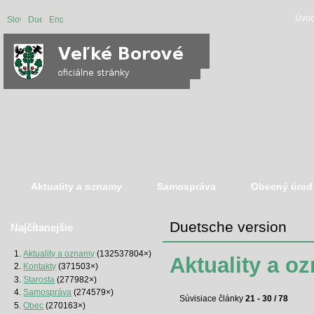
Úvod
Slovenská
Duetsche
English
verzia
version
version
Aktuality a oznamy
Samospráva
Obecný úrad
Duetsche version
Najčítanejšie
Aktuality a oznamy
(132537804×)
Aktuality a o
Kontakty
(371503×)
Starosta
(277982×)
Samospráva
(274579×)
Súvisiace články
21 - 30 / 78
Obec
(270163×)