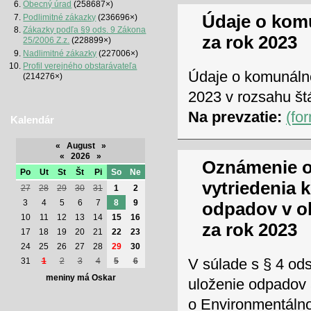
Obecný úrad
(258687×)
Údaje o ko
Podlimitné zákazky
(236696×)
Zákazky podľa §9 ods. 9 Zákona
za rok 2023
25/2006 Z.z.
(228899×)
Nadlimitné zákazky
(227006×)
Profil verejného obstarávateľa
Údaje o komunáln
(214276×)
2023 v rozsahu štá
Na prevzatie:
(fo
Kalendár
«
August
»
«
2026
»
Oznámenie o
Po
Ut
St
Št
Pi
So
Ne
vytriedenia
27
28
29
30
31
1
2
3
4
5
6
7
8
9
odpadov v o
10
11
12
13
14
15
16
za rok 2023
17
18
19
20
21
22
23
24
25
26
27
28
29
30
V súlade s § 4 ods
31
1
2
3
4
5
6
meniny má Oskar
uloženie odpadov 
o Environmentálno