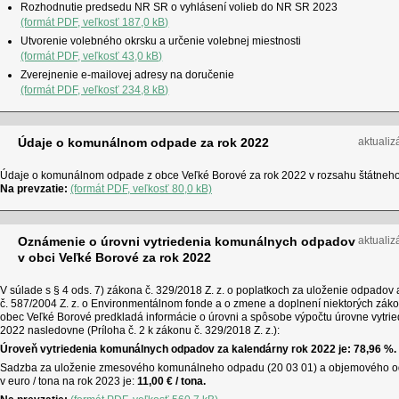
Rozhodnutie predsedu NR SR o vyhlásení volieb do NR SR 2023
(formát PDF, veľkosť 187,0 kB)
Utvorenie volebného okrsku a určenie volebnej miestnosti
(formát PDF, veľkosť 43,0 kB)
Zverejnenie e-mailovej adresy na doručenie
(formát PDF, veľkosť 234,8 kB)
Údaje o komunálnom odpade za rok 2022
aktualiz
Údaje o komunálnom odpade z obce Veľké Borové za rok 2022 v rozsahu štátneho š
Na prevzatie:
(formát PDF, veľkosť 80,0 kB)
Oznámenie o úrovni vytriedenia komunálnych odpadov
aktualiz
v obci Veľké Borové za rok 2022
V súlade s § 4 ods. 7) zákona č. 329/2018 Z. z. o poplatkoch za uloženie odpado
č. 587/2004 Z. z. o Environmentálnom fonde a o zmene a doplnení niektorých záko
obec Veľké Borové predkladá informácie o úrovni a spôsobe výpočtu úrovne vytr
2022 nasledovne (Príloha č. 2 k zákonu č. 329/2018 Z. z.):
Úroveň vytriedenia komunálnych odpadov za kalendárny rok 2022 je: 78,96 %.
Sadzba za uloženie zmesového komunálneho odpadu (20 03 01) a objemového o
v euro / tona na rok 2023 je:
11,00 € / tona.