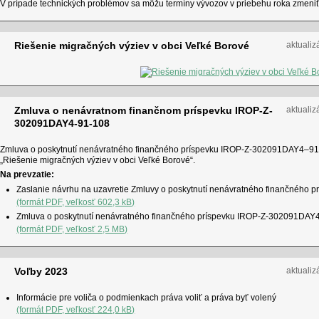
V prípade technických problémov sa môžu termíny vývozov v priebehu roka zmeniť
Riešenie migračných výziev v obci Veľké Borové
aktualiz
Zmluva o nenávratnom finančnom príspevku IROP-Z-
aktualiz
302091DAY4-91-108
Zmluva o poskytnutí nenávratného finančného príspevku IROP-Z-302091DAY4–91–10
„Riešenie migračných výziev v obci Veľké Borové“.
Na prevzatie:
Zaslanie návrhu na uzavretie Zmluvy o poskytnutí nenávratného finančnéh
(formát PDF, veľkosť 602,3 kB)
Zmluva o poskytnutí nenávratného finančného príspevku IROP-Z-302091DA
(formát PDF, veľkosť 2,5 MB)
Voľby 2023
aktualiz
Informácie pre voliča o podmienkach práva voliť a práva byť volený
(formát PDF, veľkosť 224,0 kB)