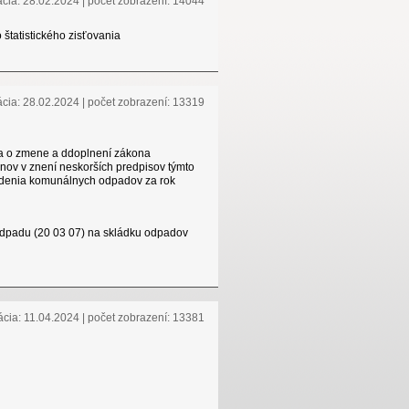
ácia: 28.02.2024 | počet zobrazení: 14044
tatistického zisťovania
ácia: 28.02.2024 | počet zobrazení: 13319
v a o zmene a ddoplnení zákona
nov v znení neskorších predpisov týmto
iedenia komunálnych odpadov za rok
dpadu (20 03 07) na skládku odpadov
ácia: 11.04.2024 | počet zobrazení: 13381