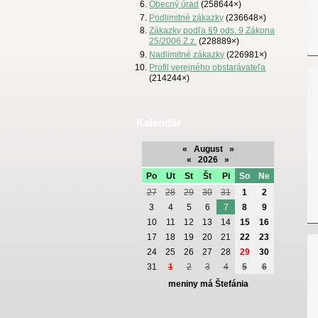
Obecný úrad
(258644×)
Podlimitné zákazky
(236648×)
Zákazky podľa §9 ods. 9 Zákona
25/2006 Z.z.
(228889×)
Nadlimitné zákazky
(226981×)
Profil verejného obstarávateľa
(214244×)
Kalendár
«
August
»
«
2026
»
Po
Ut
St
Št
Pi
So
Ne
27
28
29
30
31
1
2
3
4
5
6
7
8
9
10
11
12
13
14
15
16
17
18
19
20
21
22
23
24
25
26
27
28
29
30
31
1
2
3
4
5
6
meniny má Štefánia