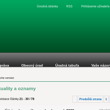
Úvodná stránka
RSS
Prihlásenie užívateľa
práva
Obecný úrad
Úradná tabuľa
Vaše názor
che version
tuality a oznamy
visiace články
21 - 30 / 78
Predošlá strana
1