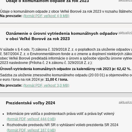
Údaje o komunálnom odpade za rok 2023
aktualiz
Údaje o komunálnom odpade z obce Veľké Borové za rok 2023 v rozsahu štátneho š
Na prevzatie:
(formát PDF, veľkosť 4,9 MB)
Oznámenie o úrovni vytriedenia komunálnych odpadov
aktualiz
v obci Veľké Borové za rok 2023
V súlade s § 4 ods. 7) zákona č. 329/2018 Z. z. o poplatkoch za uloženie odpado
č. 587/2004 Z. z. o Environmentálnom fonde a o zmene a doplnení niektorých záko
obec Veľké Borové predkladá informácie o úrovni a spôsobe výpočtu úrovne vytr
2023 nasledovne (Príloha č. 2 k zákonu č. 329/2018 Z. z.):
Úroveň vytriedenia komunálnych odpadov za kalendárny rok 2023 je: 62,42 %.
Sadzba za uloženie zmesového komunálneho odpadu (20 03 01) a objemového o
v euro / tona na rok 2024 je:
11,00 € / tona.
Na prevzatie:
(formát PDF, veľkosť 3,0 MB)
Prezidentské voľby 2024
aktualiz
Informácie pre voliča o podmienkach práva voliť a práva byť volený
(formát PDF, veľkosť 444,0 kB)
Rozhodnutie predsedu NR SR o vyhlásení volieb prezidenta SR 2024
(formát PDF, veľkosť 187,0 kB)