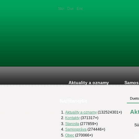
Slovenská
Duetsche
English
verzia
version
version
Aktuality a oznamy
Samos
Duets
Najčítanejšie
Ak
Aktuality a oznamy
(132524301×)
Kontakty
(371317×)
Starosta
(277859×)
Sú
Samospráva
(274446×)
Obec
(270066×)