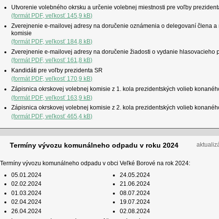
Utvorenie volebného okrsku a určenie volebnej miestnosti pre voľby preziden
(formát PDF, veľkosť 145,9 kB)
Zverejnenie e-mailovej adresy na doručenie oznámenia o delegovaní člena a 
komisie
(formát PDF, veľkosť 184,8 kB)
Zverejnenie e-mailovej adresy na doručenie žiadosti o vydanie hlasovacieho
(formát PDF, veľkosť 161,8 kB)
Kandidáti pre voľby prezidenta SR
(formát PDF, veľkosť 170,9 kB)
Zápisnica okrskovej volebnej komisie z 1. kola prezidentských volieb konané
(formát PDF, veľkosť 163,9 kB)
Zápisnica okrskovej volebnej komisie z 2. kola prezidentských volieb konané
(formát PDF, veľkosť 465,4 kB)
Termíny vývozu komunálneho odpadu v roku 2024
aktualiz
Termíny vývozu komunálneho odpadu v obci Veľké Borové na rok 2024:
05.01.2024
24.05.2024
02.02.2024
21.06.2024
01.03.2024
08.07.2024
02.04.2024
19.07.2024
26.04.2024
02.08.2024