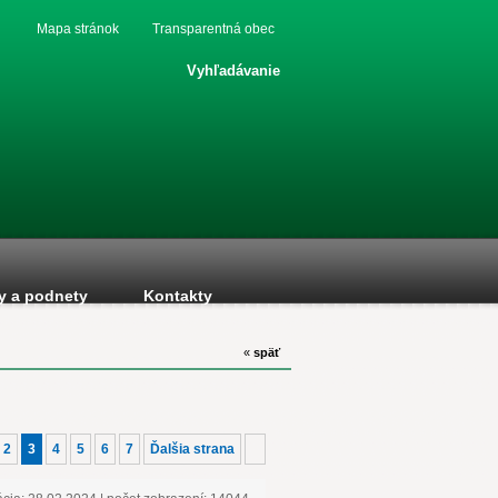
Mapa stránok
Transparentná obec
Vyhľadávanie
y a podnety
Kontakty
«
späť
2
3
4
5
6
7
Ďalšia strana