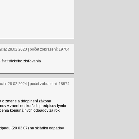
ácia: 28.02.2023 | počet zobrazení: 19704
tatistického zisťovania
ácia: 28.02.2024 | počet zobrazení: 18974
v a o zmene a ddoplnení zákona
nov v znení neskorších predpisov týmto
iedenia komunálnych odpadov za rok
dpadu (20 03 07) na skládku odpadov