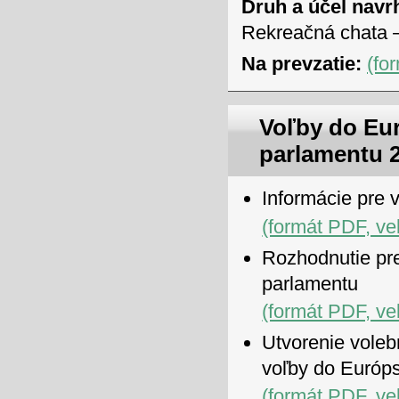
Druh a účel navr
Rekreačná chata –
Na prevzatie:
(fo
Voľby do Eu
parlamentu 
Informácie pre 
(formát PDF, ve
Rozhodnutie pr
parlamentu
(formát PDF, ve
Utvorenie voleb
voľby do Európ
(formát PDF, ve