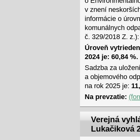
o Environmentálno
v znení neskoršíc
informácie o úrov
komunálnych odpad
č. 329/2018 Z. z.):
Úroveň vytriede
2024 je: 60,84 %.
Sadzba za uložen
a objemového odpa
na rok 2025 je:
11,
Na prevzatie:
(fo
Verejná vyhl
Lukačiková 2