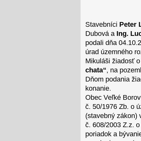
Stavebníci
Peter 
Dubová a
Ing. Lu
podali dňa 04.10.
úrad územného ro
Mikuláši žiadosť 
chata“
, na pozem
Dňom podania žia
konanie.
Obec Veľké Borové
č. 50/1976 Zb. o
(stavebný zákon) v
č. 608/2003 Z.z. 
poriadok a bývani