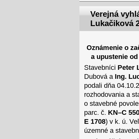
Verejná vyhl
Lukačiková 
Oznámenie o za
a upustenie od
Stavebníci
Peter 
Dubová a
Ing. Lu
podali dňa 04.10
rozhodovania a st
o stavebné povole
parc. č.
KN–C 55
E 1708
) v k. ú. 
územné a stavebn