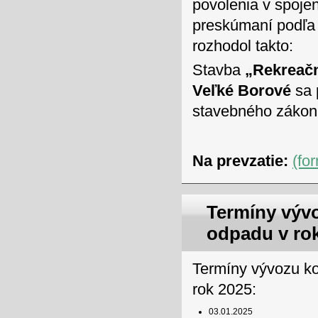
povolenia v spoj
preskúmaní podľa 
rozhodol takto:
Stavba
„Rekreačn
Veľké Borové
sa 
stavebného zákon
Na prevzatie:
(fo
Termíny výv
odpadu v ro
Termíny vývozu k
rok 2025:
03.01.2025