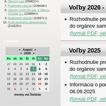
Obecný úrad
(258621×)
Voľby 2026 -
Podlimitné zákazky
(236638×)
Zákazky podľa §9 ods. 9 Zákona
25/2006 Z.z.
(228884×)
Rozhodnutie pre
Nadlimitné zákazky
(226971×)
Profil verejného obstarávateľa
do orgánov sam
(214225×)
(formát PDF, ve
Kalendár
Voľby 2025
«
August
»
«
2026
»
Po
Ut
St
Št
Pi
So
Ne
Rozhodnutie pre
27
28
29
30
31
1
2
do orgánov sam
3
4
5
6
7
8
9
10
11
12
13
14
15
16
(formát PDF, ve
17
18
19
20
21
22
23
Informácia o po
24
25
26
27
28
29
30
31
1
2
3
4
5
6
06.09.2025
meniny má Štefánia
(formát PDF, ve