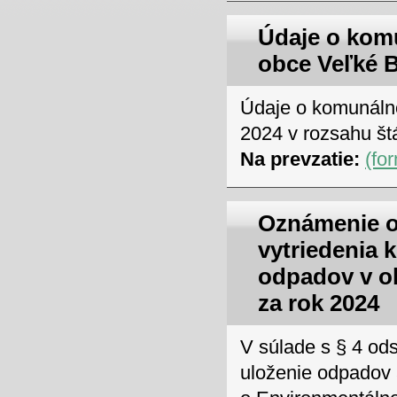
Údaje o kom
obce Veľké B
Údaje o komunáln
2024 v rozsahu štá
Na prevzatie:
(fo
Oznámenie o
vytriedenia
odpadov v o
za rok 2024
V súlade s § 4 ods
uloženie odpadov 