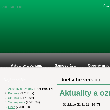
Úvod
Slovenská
Duetsche
English
verzia
version
version
Aktuality a oznamy
Samospráva
Obecný úrad
Duetsche version
Najčítanejšie
Aktuality a oznamy
(132516921×)
Aktuality a o
Kontakty
(371146×)
Starosta
(277799×)
Samospráva
(274402×)
Súvisiace články
11 - 20 / 78
Obec
(270016×)