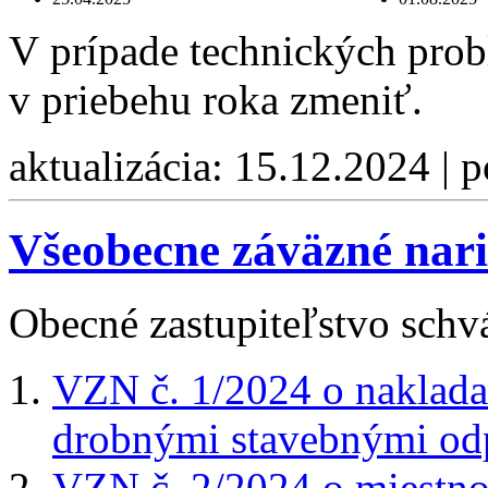
V prípade technických pro
v priebehu roka zmeniť.
aktualizácia: 15.12.2024 | 
Všeobecne záväzné naria
Obecné zastupiteľstvo schvá
VZN č. 1/2024 o naklad
drobnými stavebnými o
VZN č. 2/2024 o miestn