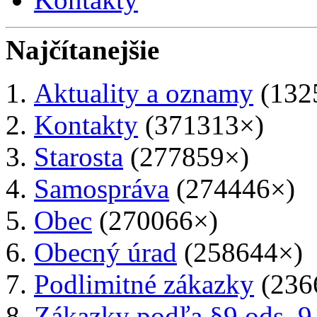
Najčítanejšie
Aktuality a oznamy
(132
Kontakty
(371313×)
Starosta
(277859×)
Samospráva
(274446×)
Obec
(270066×)
Obecný úrad
(258644×)
Podlimitné zákazky
(236
Zákazky podľa §9 ods. 9