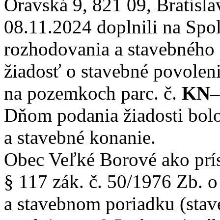
Oravská 9, 821 09, Bratisla
08.11.2024 doplnili na Sp
rozhodovania a stavebného
žiadosť o stavebné povolen
na pozemkoch parc. č.
KN–
Dňom podania žiadosti bol
a stavebné konanie.
Obec Veľké Borové ako prí
§ 117 zák. č. 50/1976 Zb.
a stavebnom poriadku (stav