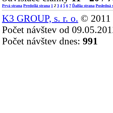
Prvá strana
Predošlá strana
1
2
3
4
5
6
7
Ďalšia strana
Posledná 
K3 GROUP, s. r. o.
© 2011 
Počet návštev od 09.05.20
Počet návštev dnes:
991