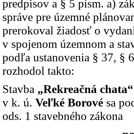
predpisov a § 5 písm. a) zák
správe pre územné plánovan
prerokoval žiadosť o vydan
v spojenom územnom a sta
podľa ustanovenia § 37, § 
rozhodol takto:
Stavba
„Rekreačná chata“
v k. ú.
Veľké Borové
sa pod
ods. 1 stavebného zákona