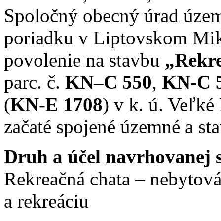
Spoločný obecný úrad územ
poriadku v Liptovskom Miku
povolenie na stavbu
„Rekre
parc. č.
KN–C 550
,
KN-C 
(
KN-E 1708
) v k. ú. Veľ
začaté spojené územné a st
Druh a účel navrhovanej 
Rekreačná chata – nebytová
a rekreáciu