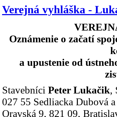
Verejná vyhláška - Luk
VEREJN
Oznámenie o začatí spo
k
a upustenie od ústneh
zi
Stavebníci
Peter Lukačik
,
027 55 Sedliacka Dubová 
Oravská 9, 821 09, Bratisl