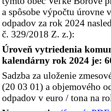
týmto obec Veľké Borové pr
a spôsobe výpočtu úrovne 
odpadov za rok 2024 nasled
č. 329/2018 Z. z.):
Úroveň vytriedenia komu
kalendárny rok 2024 je: 6
Sadzba za uloženie zmeso
(20 03 01) a objemového o
odpadov v euro / tona na r