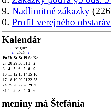
Nadlimitné zákazky
(226
Profil verejného obstaráv
Kalendár
«
August
»
«
2026
»
Po
Ut
St
Št
Pi
So
Ne
27
28
29
30
31
1
2
3
4
5
6
7
8
9
10
11
12
13
14
15
16
17
18
19
20
21
22
23
24
25
26
27
28
29
30
31
1
2
3
4
5
6
meniny má Štefánia