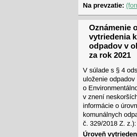
Na prevzatie:
(fo
Oznámenie o
vytriedenia
odpadov v o
za rok 2021
V súlade s § 4 ods
uloženie odpadov 
o Environmentálno
v znení neskoršíc
informácie o úrov
komunálnych odpad
č. 329/2018 Z. z.):
Úroveň vytriede