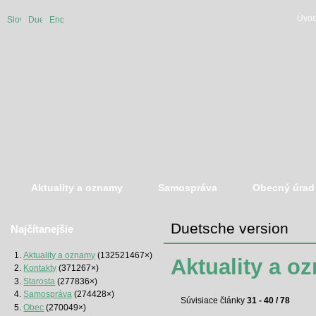
Úvod
Slovenská
Duetsche
English
verzia
version
version
Aktuality a oznamy
Samospráva
Obecný úrad
Duetsche version
Najčítanejšie
Aktuality a oznamy
(132521467×)
Aktuality a o
Kontakty
(371267×)
Starosta
(277836×)
Samospráva
(274428×)
Súvisiace články
31 - 40 / 78
Obec
(270049×)