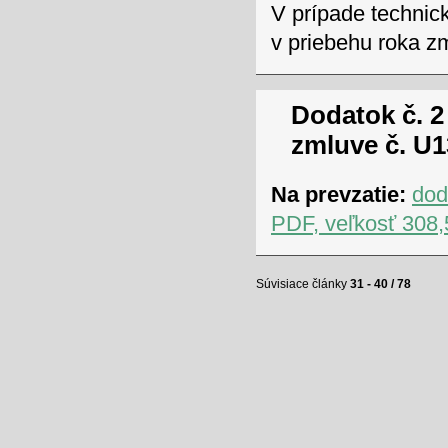
V prípade technic
v priebehu roka z
Dodatok č. 2
zmluve č. U1
Na prevzatie:
dod
PDF, veľkosť 308,
Súvisiace články
31 - 40 / 78