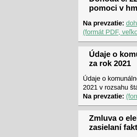
pomoci v hm
Na prevzatie:
doh
(formát PDF, veľk
Údaje o ko
za rok 2021
Údaje o komunáln
2021 v rozsahu štá
Na prevzatie:
(fo
Zmluva o el
zasielaní fa