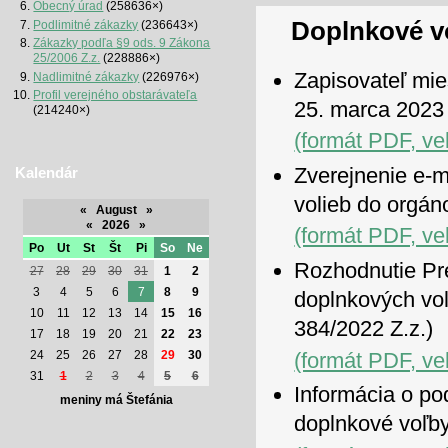
Obecný úrad
(258636×)
Doplnkové v
Podlimitné zákazky
(236643×)
Zákazky podľa §9 ods. 9 Zákona
25/2006 Z.z.
(228886×)
Zapisovateľ mie
Nadlimitné zákazky
(226976×)
Profil verejného obstarávateľa
25. marca 2023
(214240×)
(formát PDF, ve
Zverejnenie e-m
Kalendár
volieb do orgán
«
August
»
«
2026
»
(formát PDF, ve
Po
Ut
St
Št
Pi
So
Ne
Rozhodnutie Pr
27
28
29
30
31
1
2
3
4
5
6
7
8
9
doplnkových vol
10
11
12
13
14
15
16
384/2022 Z.z.)
17
18
19
20
21
22
23
(formát PDF, ve
24
25
26
27
28
29
30
31
1
2
3
4
5
6
Informácia o po
meniny má Štefánia
doplnkové voľb