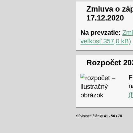
Zmluva o zá
17.12.2020
Na prevzatie:
Zml
veľkosť 357,0 kB)
Rozpočet 20
F
n
(
Súvisiace články
41 - 50 / 78