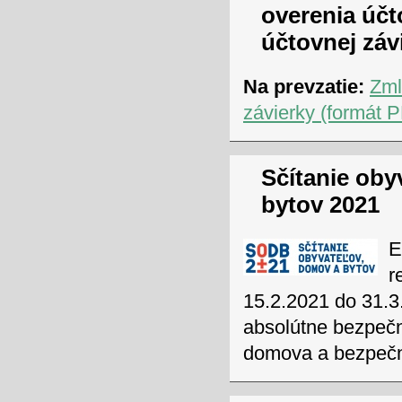
overenia účt
účtovnej záv
Na prevzatie:
Zml
závierky (formát 
Sčítanie oby
bytov 2021
E
r
15.2.2021 do 31.3
absolútne bezpečn
domova a bezpe