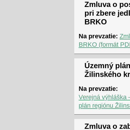
Zmluva o pos
pri zbere jed
BRKO
Na prevzatie:
Zml
BRKO (formát PDF
Územný plán
Žilinského kr
Na prevzatie:
Verejná výhláška
plán regiónu Žilin
Zmluva o za