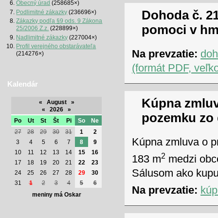
Obecný úrad
(258685×)
Dohoda č. 21
Podlimitné zákazky
(236696×)
Zákazky podľa §9 ods. 9 Zákona
pomoci v hm
25/2006 Z.z.
(228899×)
Nadlimitné zákazky
(227004×)
Profil verejného obstarávateľa
Na prevzatie:
doh
(214276×)
(formát PDF, veľk
Kalendár
Kúpna zmluv
«
August
»
«
2026
»
pozemku zo 
Po
Ut
St
Št
Pi
So
Ne
27
28
29
30
31
1
2
Kúpna zmluva o p
3
4
5
6
7
8
9
10
11
12
13
14
15
16
2
183 m
medzi obco
17
18
19
20
21
22
23
Sálusom ako kupu
24
25
26
27
28
29
30
31
1
2
3
4
5
6
Na prevzatie:
kúp
meniny má Oskar