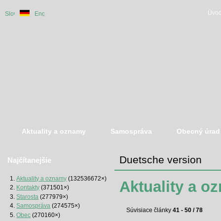
Úvod
Slovenská
Duetsche
English
verzia
version
version
Aktuality a oznamy
Samospráva
Obecný úrad
Duetsche version
Najčítanejšie
Aktuality a oznamy
(132536672×)
Aktuality a o
Kontakty
(371501×)
Starosta
(277979×)
Samospráva
(274575×)
Súvisiace články
41 - 50 / 78
Obec
(270160×)