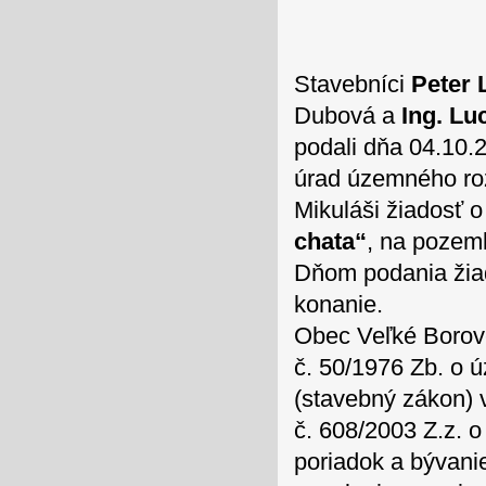
Stavebníci
Peter 
Dubová a
Ing. Lu
podali dňa 04.10.
úrad územného ro
Mikuláši žiadosť 
chata“
, na pozem
Dňom podania žia
konanie.
Obec Veľké Borové
č. 50/1976 Zb. o
(stavebný zákon) v
č. 608/2003 Z.z. 
poriadok a bývani