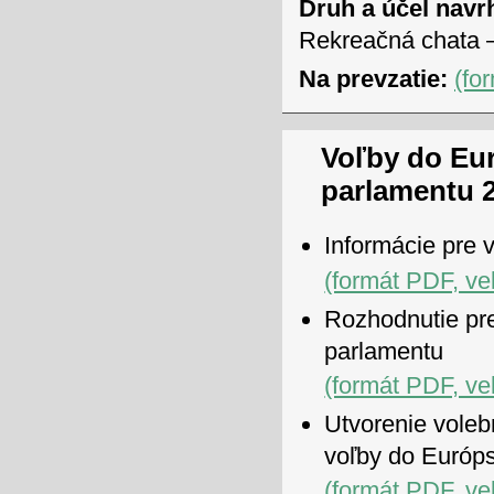
Druh a účel navr
Rekreačná chata –
Na prevzatie:
(fo
Voľby do Eu
parlamentu 
Informácie pre 
(formát PDF, ve
Rozhodnutie pr
parlamentu
(formát PDF, ve
Utvorenie voleb
voľby do Európ
(formát PDF, ve