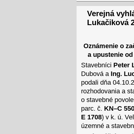
Verejná vyhl
Lukačiková 
Oznámenie o za
a upustenie od
Stavebníci
Peter 
Dubová a
Ing. Lu
podali dňa 04.10
rozhodovania a st
o stavebné povole
parc. č.
KN–C 55
E 1708
) v k. ú. 
územné a stavebn