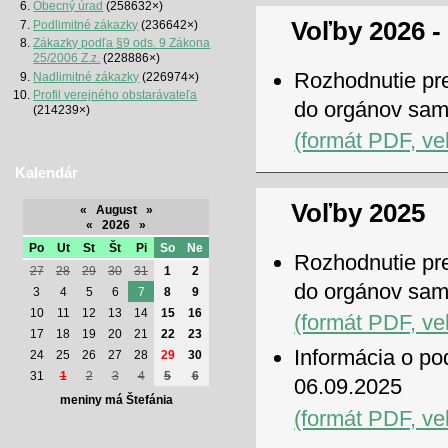
Obecný úrad
(258632×)
Voľby 2026 -
Podlimitné zákazky
(236642×)
Zákazky podľa §9 ods. 9 Zákona
25/2006 Z.z.
(228886×)
Rozhodnutie pre
Nadlimitné zákazky
(226974×)
Profil verejného obstarávateľa
do orgánov sam
(214239×)
(formát PDF, ve
Kalendár
Voľby 2025
«
August
»
«
2026
»
Po
Ut
St
Št
Pi
So
Ne
Rozhodnutie pre
27
28
29
30
31
1
2
do orgánov sam
3
4
5
6
7
8
9
10
11
12
13
14
15
16
(formát PDF, ve
17
18
19
20
21
22
23
Informácia o po
24
25
26
27
28
29
30
31
1
2
3
4
5
6
06.09.2025
meniny má Štefánia
(formát PDF, ve