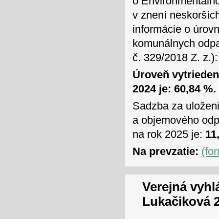
o Environmentálno
v znení neskoršíc
informácie o úrov
komunálnych odpad
č. 329/2018 Z. z.):
Úroveň vytriede
2024 je: 60,84 %.
Sadzba za uložen
a objemového odpa
na rok 2025 je:
11,
Na prevzatie:
(fo
Verejná vyhl
Lukačiková 2