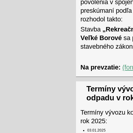
povolenia v spoj
preskúmaní podľa 
rozhodol takto:
Stavba
„Rekreačn
Veľké Borové
sa 
stavebného zákon
Na prevzatie:
(fo
Termíny výv
odpadu v ro
Termíny vývozu k
rok 2025:
03.01.2025