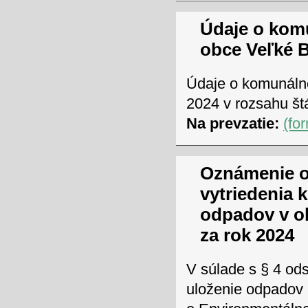
Údaje o kom
obce Veľké B
Údaje o komunáln
2024 v rozsahu štá
Na prevzatie:
(fo
Oznámenie o
vytriedenia
odpadov v o
za rok 2024
V súlade s § 4 ods
uloženie odpadov 