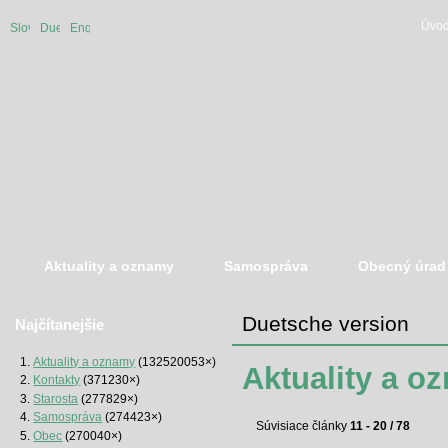
Úvod
Slovenská
Duetsche
English
verzia
version
version
Aktuality a oznamy
Samospráva
Obecný úrad
Duetsche version
Najčítanejšie
Aktuality a oznamy
(132520053×)
Aktuality a o
Kontakty
(371230×)
Starosta
(277829×)
Samospráva
(274423×)
Súvisiace články
11 - 20 / 78
Obec
(270040×)