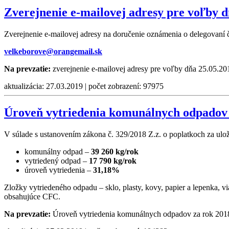
Zverejnenie e-mailovej adresy pre voľby d
Zverejnenie e-mailovej adresy na doručenie oznámenia o delegovaní 
velkeborove@orangemail.sk
Na prevzatie:
zverejnenie e-mailovej adresy pre voľby dňa 25.05.2
aktualizácia: 27.03.2019 | počet zobrazení: 97975
Úroveň vytriedenia komunálnych odpadov 
V súlade s ustanovením zákona č. 329/2018 Z.z. o poplatkoch za ulo
komunálny odpad –
39 260 kg/rok
vytriedený odpad –
17 790 kg/rok
úroveň vytriedenia –
31,18%
Zložky vytriedeného odpadu – sklo, plasty, kovy, papier a lepenka, 
obsahujúce CFC.
Na prevzatie:
Úroveň vytriedenia komunálnych odpadov za rok 20