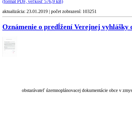
(formát PDF, veľkosť 576,9 kB)
aktualizácia: 23.01.2019 | počet zobrazení: 103251
Oznámenie o predĺžení Verejnej vyhlášky
obstarávateľ územnoplánovacej dokumentácie obce v zmysl