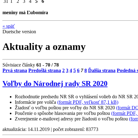
31
1
2
3
4
5
6
meniny má Ľubomíra
«
späť
Duetsche version
Aktuality a oznamy
Súvisiace články
61 - 70 / 78
Prvá strana
Predošlá strana
2
3
4
5
6
7
8
Ďalšia strana
Posledná 
Voľby do Národnej rady SR 2020
Rozhodnutie predsedu NR SR o vyhlásení volieb do NR SR 
Informácie pre voliča
(formát PDF, veľkosť 87,1 kB)
Žiadosť o voľbu poštou pre voľby do NR SR 2020
(formát D
Poučenie o spôsobe hlasovania pre voľbu poštou
(formát PDF,
Zverejnenie e-mailovej adresy pre žiadosti o voľbu poštou
(for
aktualizácia: 14.11.2019 | počet zobrazení: 83773