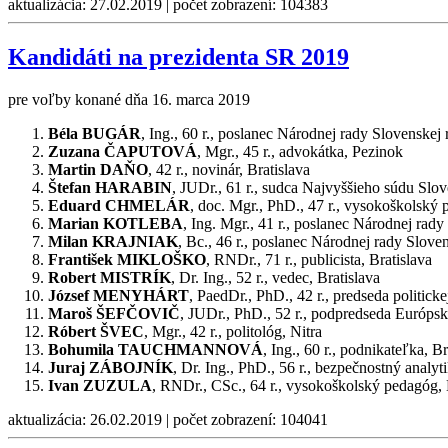
aktualizácia: 27.02.2019 | počet zobrazení: 104383
Kandidáti na prezidenta SR 2019
pre voľby konané dňa 16. marca 2019
Béla BUGÁR
, Ing., 60 r., poslanec Národnej rady Slovenskej
Zuzana ČAPUTOVÁ
, Mgr., 45 r., advokátka, Pezinok
Martin DAŇO
, 42 r., novinár, Bratislava
Štefan HARABIN
, JUDr., 61 r., sudca Najvyššieho súdu Slov
Eduard CHMELÁR
, doc. Mgr., PhD., 47 r., vysokoškolský
Marian KOTLEBA
, Ing. Mgr., 41 r., poslanec Národnej rad
Milan KRAJNIAK
, Bc., 46 r., poslanec Národnej rady Sloven
František MIKLOŠKO
, RNDr., 71 r., publicista, Bratislava
Robert MISTRÍK
, Dr. Ing., 52 r., vedec, Bratislava
József MENYHÁRT
, PaedDr., PhD., 42 r., predseda politick
Maroš ŠEFČOVIČ
, JUDr., PhD., 52 r., podpredseda Európske
Róbert ŠVEC
, Mgr., 42 r., politológ, Nitra
Bohumila TAUCHMANNOVÁ
, Ing., 60 r., podnikateľka, Br
Juraj ZÁBOJNÍK
, Dr. Ing., PhD., 56 r., bezpečnostný analyti
Ivan ZUZULA
, RNDr., CSc., 64 r., vysokoškolský pedagóg, 
aktualizácia: 26.02.2019 | počet zobrazení: 104041