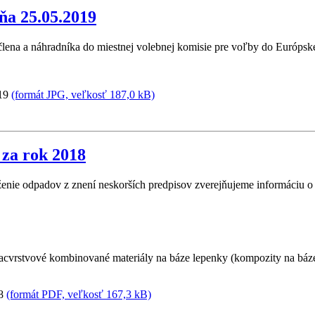
ňa 25.05.2019
člena a náhradníka do miestnej volebnej komisie pre voľby do Európsk
019
(formát JPG, veľkosť 187,0 kB)
za rok 2018
ženie odpadov z znení neskorších predpisov zverejňujeme informáciu 
viacvrstvové kombinované materiály na báze lepenky (kompozity na báze 
18
(formát PDF, veľkosť 167,3 kB)