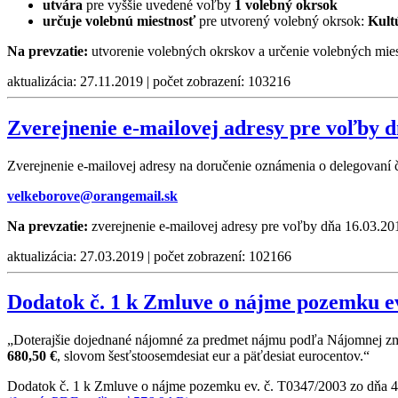
utvára
pre vyššie uvedené voľby
1 volebný okrsok
určuje volebnú miestnosť
pre utvorený volebný okrsok:
Kult
Na prevzatie:
utvorenie volebných okrskov a určenie volebných mie
aktualizácia: 27.11.2019 | počet zobrazení: 103216
Zverejnenie e-mailovej adresy pre voľby d
Zverejnenie e-mailovej adresy na doručenie oznámenia o delegovaní č
velkeborove@orangemail.sk
Na prevzatie:
zverejnenie e-mailovej adresy pre voľby dňa 16.03.2
aktualizácia: 27.03.2019 | počet zobrazení: 102166
Dodatok č. 1 k Zmluve o nájme pozemku ev
„Doterajšie dojednané nájomné za predmet nájmu podľa Nájomnej zmlu
680,50 €
, slovom šesťstoosemdesiat eur a päťdesiat eurocentov.“
Dodatok č. 1 k Zmluve o nájme pozemku ev. č. T0347/2003 zo dňa 4