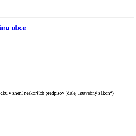
ánu obce
ku v znení neskorších predpisov (ďalej „stavebný zákon“)