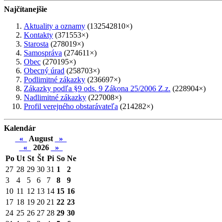
Najčítanejšie
Aktuality a oznamy
(132542810×)
Kontakty
(371553×)
Starosta
(278019×)
Samospráva
(274611×)
Obec
(270195×)
Obecný úrad
(258703×)
Podlimitné zákazky
(236697×)
Zákazky podľa §9 ods. 9 Zákona 25/2006 Z.z.
(228904×)
Nadlimitné zákazky
(227008×)
Profil verejného obstarávateľa
(214282×)
Kalendár
«
August
»
«
2026
»
Po
Ut
St
Št
Pi
So
Ne
27
28
29
30
31
1
2
3
4
5
6
7
8
9
10
11
12
13
14
15
16
17
18
19
20
21
22
23
24
25
26
27
28
29
30