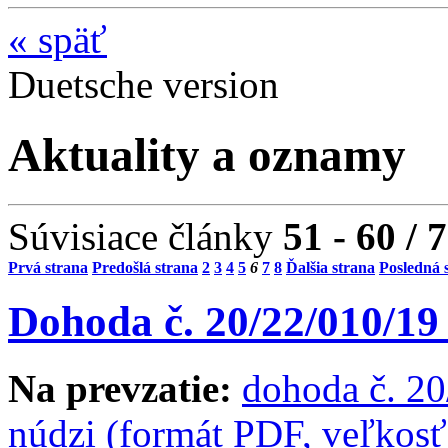
«
späť
Duetsche version
Aktuality a oznamy
Súvisiace články
51 - 60 / 
Prvá strana
Predošlá strana
2
3
4
5
6
7
8
Ďalšia strana
Posledná 
Dohoda č. 20/22/010/19
Na prevzatie:
dohoda č. 2
núdzi (formát PDF, veľkos