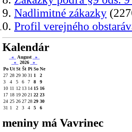
Nadlimitné zákazky
(227
Profil verejného obstaráv
Kalendár
«
August
»
«
2026
»
Po
Ut
St
Št
Pi
So
Ne
27
28
29
30
31
1
2
3
4
5
6
7
8
9
10
11
12
13
14
15
16
17
18
19
20
21
22
23
24
25
26
27
28
29
30
31
1
2
3
4
5
6
meniny má Vavrinec