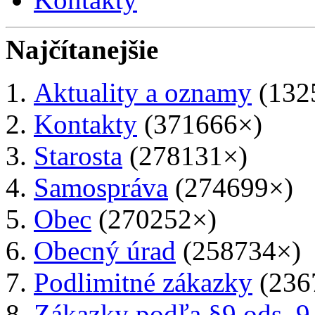
Najčítanejšie
Aktuality a oznamy
(132
Kontakty
(371666×)
Starosta
(278131×)
Samospráva
(274699×)
Obec
(270252×)
Obecný úrad
(258734×)
Podlimitné zákazky
(236
Zákazky podľa §9 ods. 9