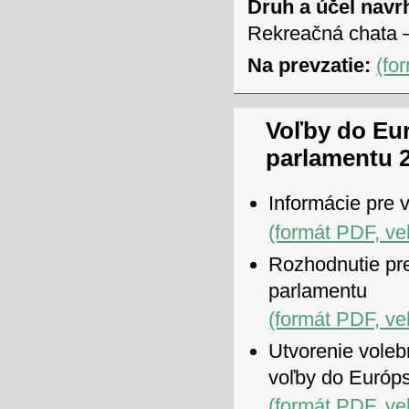
Druh a účel navr
Rekreačná chata –
Na prevzatie:
(fo
Voľby do Eu
parlamentu 
Informácie pre 
(formát PDF, ve
Rozhodnutie pr
parlamentu
(formát PDF, ve
Utvorenie voleb
voľby do Európ
(formát PDF, ve