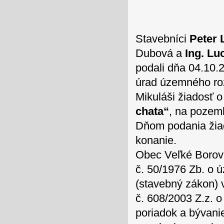
Stavebníci
Peter 
Dubová a
Ing. Lu
podali dňa 04.10.
úrad územného ro
Mikuláši žiadosť 
chata“
, na pozem
Dňom podania žia
konanie.
Obec Veľké Borové
č. 50/1976 Zb. o
(stavebný zákon) v
č. 608/2003 Z.z. 
poriadok a bývani