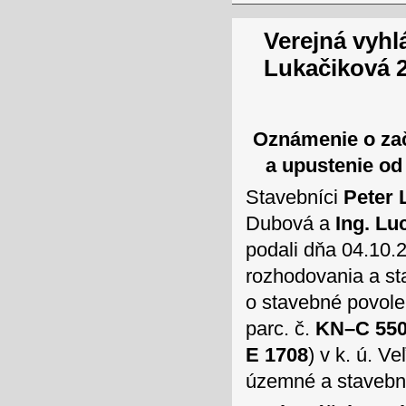
Verejná vyhl
Lukačiková 
Oznámenie o za
a upustenie od
Stavebníci
Peter 
Dubová a
Ing. Lu
podali dňa 04.10
rozhodovania a st
o stavebné povole
parc. č.
KN–C 55
E 1708
) v k. ú. 
územné a stavebn