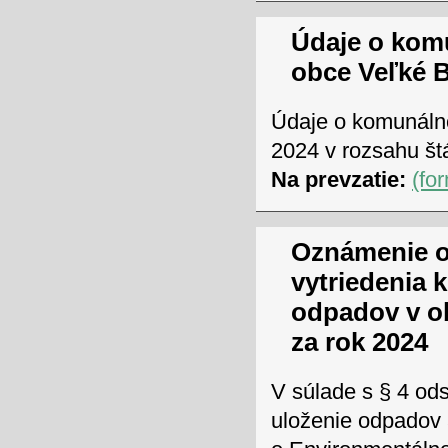
Údaje o kom
obce Veľké B
Údaje o komunáln
2024 v rozsahu štá
Na prevzatie:
(fo
Oznámenie o
vytriedenia
odpadov v o
za rok 2024
V súlade s § 4 ods
uloženie odpadov 