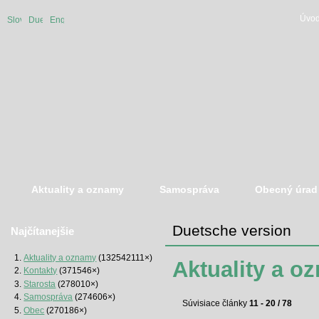
Úvod
Slovenská
Duetsche
English
verzia
version
version
Aktuality a oznamy
Samospráva
Obecný úrad
Duetsche version
Najčítanejšie
Aktuality a oznamy
(132542111×)
Aktuality a o
Kontakty
(371546×)
Starosta
(278010×)
Samospráva
(274606×)
Súvisiace články
11 - 20 / 78
Obec
(270186×)