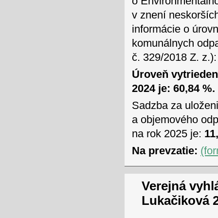
o Environmentálno
v znení neskoršíc
informácie o úrov
komunálnych odpad
č. 329/2018 Z. z.):
Úroveň vytriede
2024 je: 60,84 %.
Sadzba za uložen
a objemového odpa
na rok 2025 je:
11,
Na prevzatie:
(fo
Verejná vyhl
Lukačiková 2