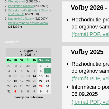
Obecný úrad
(258702×)
Voľby 2026 -
Podlimitné zákazky
(236697×)
Zákazky podľa §9 ods. 9 Zákona
25/2006 Z.z.
(228903×)
Rozhodnutie pre
Nadlimitné zákazky
(227007×)
Profil verejného obstarávateľa
do orgánov sam
(214279×)
(formát PDF, ve
Kalendár
Voľby 2025
«
August
»
«
2026
»
Po
Ut
St
Št
Pi
So
Ne
Rozhodnutie pre
27
28
29
30
31
1
2
do orgánov sam
3
4
5
6
7
8
9
10
11
12
13
14
15
16
(formát PDF, ve
17
18
19
20
21
22
23
Informácia o po
24
25
26
27
28
29
30
31
1
2
3
4
5
6
06.09.2025
meniny má Ľubomíra
(formát PDF, ve