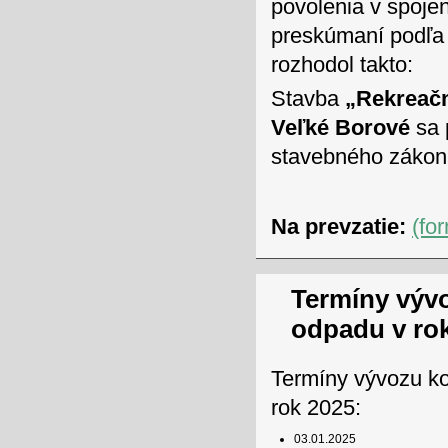
povolenia v spoj
preskúmaní podľa 
rozhodol takto:
Stavba
„Rekreačn
Veľké Borové
sa 
stavebného zákon
Na prevzatie:
(fo
Termíny výv
odpadu v ro
Termíny vývozu k
rok 2025:
03.01.2025