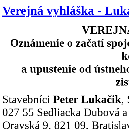
Verejná vyhláška - Luk
VEREJN
Oznámenie o začatí spo
k
a upustenie od ústneh
zi
Stavebníci
Peter Lukačik
,
027 55 Sedliacka Dubová 
Oravská 9, 821 09, Bratisl