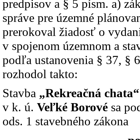
predpisov a § 5 písm. a) zák
správe pre územné plánovan
prerokoval žiadosť o vydan
v spojenom územnom a sta
podľa ustanovenia § 37, § 
rozhodol takto:
Stavba
„Rekreačná chata“
v k. ú.
Veľké Borové
sa pod
ods. 1 stavebného zákona