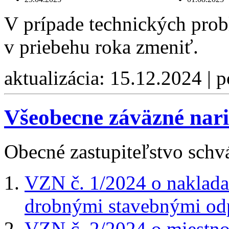
V prípade technických pro
v priebehu roka zmeniť.
aktualizácia: 15.12.2024 | 
Všeobecne záväzné naria
Obecné zastupiteľstvo schvá
VZN č. 1/2024 o naklad
drobnými stavebnými o
VZN č. 2/2024 o miestn