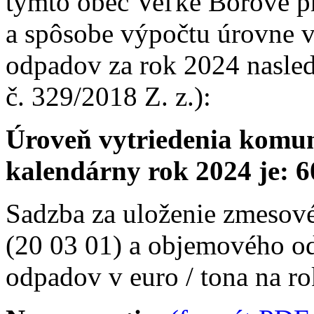
týmto obec Veľké Borové pr
a spôsobe výpočtu úrovne 
odpadov za rok 2024 nasled
č. 329/2018 Z. z.):
Úroveň vytriedenia komu
kalendárny rok 2024 je: 6
Sadzba za uloženie zmeso
(20 03 01) a objemového o
odpadov v euro / tona na r