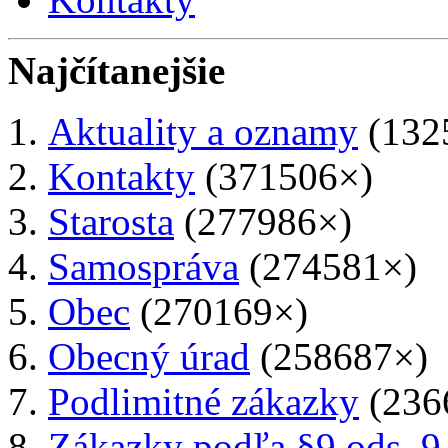
Najčítanejšie
Aktuality a oznamy
(132
Kontakty
(371506×)
Starosta
(277986×)
Samospráva
(274581×)
Obec
(270169×)
Obecný úrad
(258687×)
Podlimitné zákazky
(236
Zákazky podľa §9 ods. 9