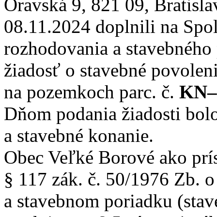
Oravská 9, 821 09, Bratisla
08.11.2024 doplnili na Sp
rozhodovania a stavebného
žiadosť o stavebné povolen
na pozemkoch parc. č.
KN–
Dňom podania žiadosti bol
a stavebné konanie.
Obec Veľké Borové ako prí
§ 117 zák. č. 50/1976 Zb.
a stavebnom poriadku (stav