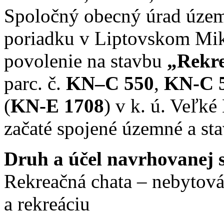
Spoločný obecný úrad územ
poriadku v Liptovskom Miku
povolenie na stavbu
„Rekre
parc. č.
KN–C 550
,
KN-C 
(
KN-E 1708
) v k. ú. Veľ
začaté spojené územné a st
Druh a účel navrhovanej 
Rekreačná chata – nebytová
a rekreáciu