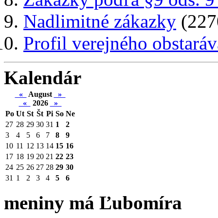
Nadlimitné zákazky
(227
Profil verejného obstaráv
Kalendár
«
August
»
«
2026
»
Po
Ut
St
Št
Pi
So
Ne
27
28
29
30
31
1
2
3
4
5
6
7
8
9
10
11
12
13
14
15
16
17
18
19
20
21
22
23
24
25
26
27
28
29
30
31
1
2
3
4
5
6
meniny má Ľubomíra