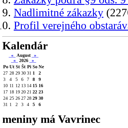
Nadlimitné zákazky
(227
Profil verejného obstaráv
Kalendár
«
August
»
«
2026
»
Po
Ut
St
Št
Pi
So
Ne
27
28
29
30
31
1
2
3
4
5
6
7
8
9
10
11
12
13
14
15
16
17
18
19
20
21
22
23
24
25
26
27
28
29
30
31
1
2
3
4
5
6
meniny má Vavrinec