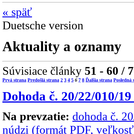
«
späť
Duetsche version
Aktuality a oznamy
Súvisiace články
51 - 60 / 
Prvá strana
Predošlá strana
2
3
4
5
6
7
8
Ďalšia strana
Posledná 
Dohoda č. 20/22/010/19
Na prevzatie:
dohoda č. 2
núdzi (formát PDF, veľkos