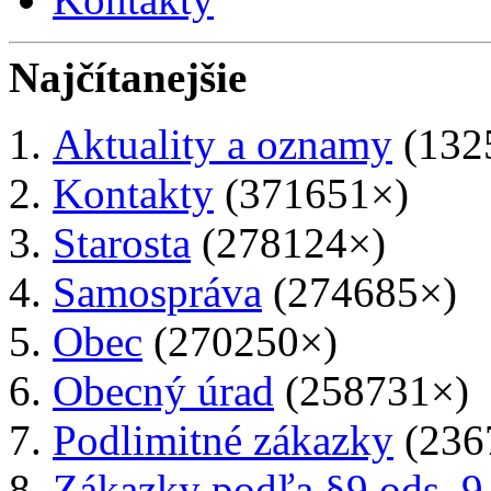
Najčítanejšie
Aktuality a oznamy
(132
Kontakty
(371651×)
Starosta
(278124×)
Samospráva
(274685×)
Obec
(270250×)
Obecný úrad
(258731×)
Podlimitné zákazky
(236
Zákazky podľa §9 ods. 9