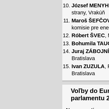
József MENY
strany, Vrakúň
Maroš ŠEFČO
komisie pre ener
Róbert ŠVEC
,
Bohumila T
Juraj ZÁBOJN
Bratislava
Ivan ZUZULA
,
Bratislava
Voľby do Eu
parlamentu 