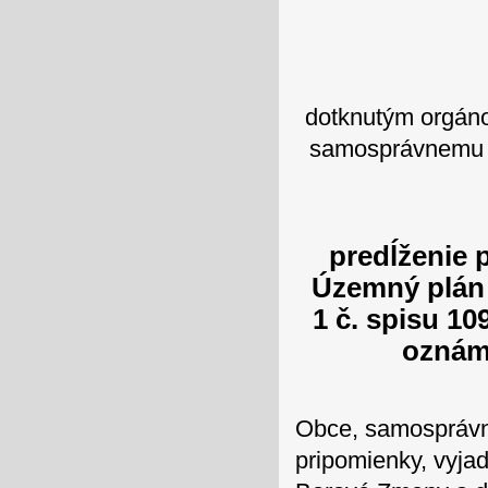
dotknutým orgáno
samosprávnemu k
predĺženie 
Územný plán 
1 č. spisu 10
oznáme
Obce, samosprávne
pripomienky, vyja