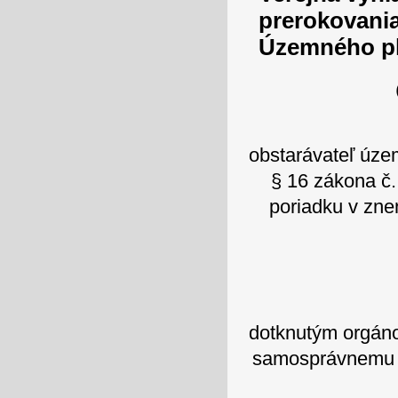
prerokovani
Územného p
obstarávateľ úz
§ 16 zákona č
poriadku v zne
dotknutým orgáno
samosprávnemu k