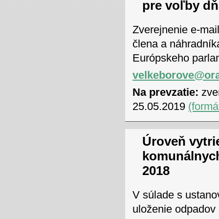
pre voľby dň
Zverejnenie e-mai
člena a náhradník
Európskeho parlam
velkeborove@ora
Na prevzatie:
zver
25.05.2019
(formá
Úroveň vytri
komunálnych
2018
V súlade s ustano
uloženie odpadov 