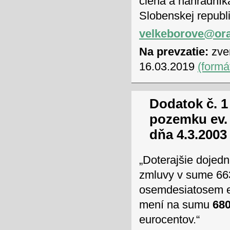
člena a náhradník
Slobenskej republ
velkeborove@ora
Na prevzatie:
zver
16.03.2019
(formá
Dodatok č. 1
pozemku ev. 
dňa 4.3.2003
„Doterajšie doje
zmluvy v sume 663,
osemdesiatosem eu
mení na sumu
680
eurocentov.“