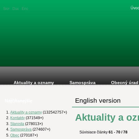
Úvod
Slovenská
Duetsche
English
verzia
version
version
Aktuality a oznamy
Samospráva
Obecný úrad
English version
Najčítanejšie
Aktuality a oznamy
(132542757×)
Aktuality a o
Kontakty
(371549×)
Starosta
(278013×)
Samospráva
(274607×)
Súvisiace články
61 - 70 / 78
Obec
(270187×)