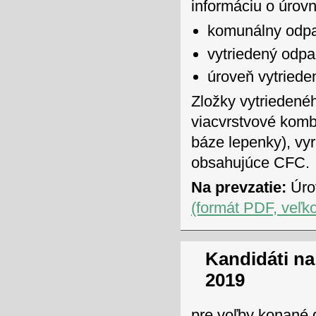
informáciu o úrov
komunálny odp
vytriedený odp
úroveň vytriede
Zložky vytriedenéh
viacvrstvové komb
báze lepenky), vyr
obsahujúce CFC.
Na prevzatie:
Úro
(formát PDF, veľk
Kandidáti na
2019
pre voľby konané 