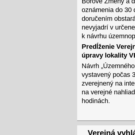
Borové Zmeny a do
oznámenia do 30 
doručením obstará
nevyjadrí v určen
k návrhu územnop
Predĺženie Verej
úpravy lokality V
Návrh „Územného p
vystavený počas 3
zverejnený na int
na verejné nahlia
hodinách.
Verejná vyhl