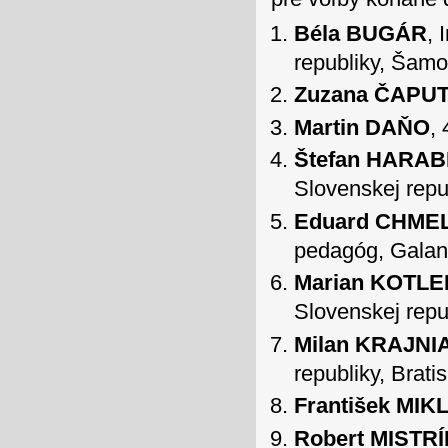
Béla BUGÁR
, 
republiky, Šamo
Zuzana ČAPU
Martin DAŇO
, 
Štefan HARAB
Slovenskej repub
Eduard CHME
pedagóg, Galan
Marian KOTL
Slovenskej repu
Milan KRAJNI
republiky, Brati
František MI
Robert MISTR