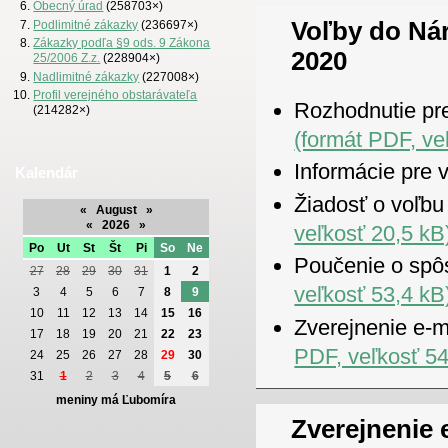
Obecný úrad
(258703×)
Voľby do Ná
Podlimitné zákazky
(236697×)
Zákazky podľa §9 ods. 9 Zákona
2020
25/2006 Z.z.
(228904×)
Nadlimitné zákazky
(227008×)
Profil verejného obstarávateľa
Rozhodnutie pr
(214282×)
(formát PDF, ve
Informácie pre 
Kalendár
Žiadosť o voľb
«
August
»
«
2026
»
veľkosť 20,5 kB
Po
Ut
St
Št
Pi
So
Ne
Poučenie o spô
27
28
29
30
31
1
2
veľkosť 53,4 kB
3
4
5
6
7
8
9
10
11
12
13
14
15
16
Zverejnenie e-m
17
18
19
20
21
22
23
PDF, veľkosť 54
24
25
26
27
28
29
30
31
1
2
3
4
5
6
meniny má Ľubomíra
Zverejnenie 