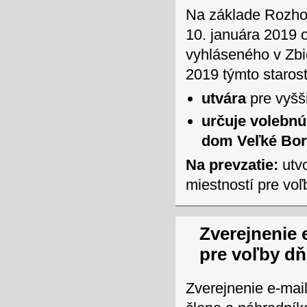
Na základe Rozho
10. januára 2019 o
vyhláseného v Zbi
2019 týmto staros
utvára
pre vyšš
určuje volebn
dom Veľké Bo
Na prevzatie:
utvo
miestností pre vo
Zverejnenie 
pre voľby dň
Zverejnenie e-mai