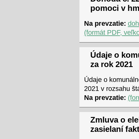
pomoci v hm
Na prevzatie:
doh
(formát PDF, veľk
Údaje o ko
za rok 2021
Údaje o komunáln
2021 v rozsahu štá
Na prevzatie:
(fo
Zmluva o el
zasielaní fa