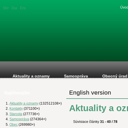
Úvod
Slovenská
Duetsche
English
verzia
version
version
Aktuality a oznamy
Samospráva
Obecný úrad
English version
Najčítanejšie
Aktuality a oznamy
(132512108×)
Aktuality a o
Kontakty
(371100×)
Starosta
(277736×)
Samospráva
(274364×)
Súvisiace články
31 - 40 / 78
Obec
(269980×)