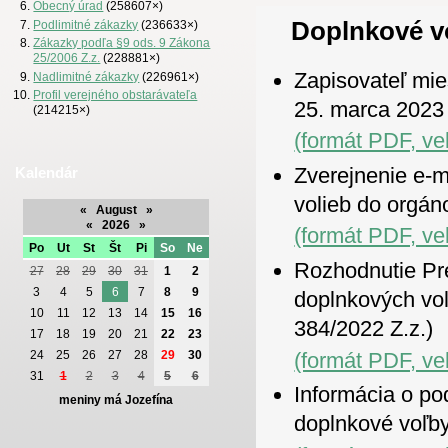
Obecný úrad
(258607×)
Doplnkové v
Podlimitné zákazky
(236633×)
Zákazky podľa §9 ods. 9 Zákona
25/2006 Z.z.
(228881×)
Zapisovateľ mie
Nadlimitné zákazky
(226961×)
Profil verejného obstarávateľa
25. marca 2023
(214215×)
(formát PDF, ve
Zverejnenie e-m
Kalendár
volieb do orgán
«
August
»
«
2026
»
(formát PDF, ve
Po
Ut
St
Št
Pi
So
Ne
Rozhodnutie Pr
27
28
29
30
31
1
2
3
4
5
6
7
8
9
doplnkových vol
10
11
12
13
14
15
16
384/2022 Z.z.)
17
18
19
20
21
22
23
(formát PDF, ve
24
25
26
27
28
29
30
31
1
2
3
4
5
6
Informácia o po
meniny má Jozefína
doplnkové voľb