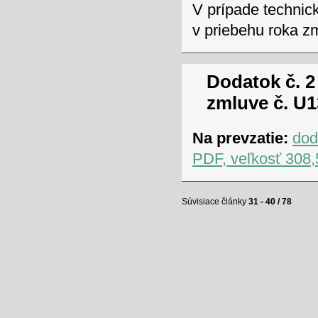
V prípade technic
v priebehu roka z
Dodatok č. 2
zmluve č. U1
Na prevzatie:
dod
PDF, veľkosť 308,
Súvisiace články
31 - 40 / 78