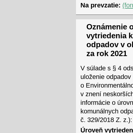
Na prevzatie:
(fo
Oznámenie o
vytriedenia
odpadov v o
za rok 2021
V súlade s § 4 ods
uloženie odpadov 
o Environmentálno
v znení neskoršíc
informácie o úrov
komunálnych odpad
č. 329/2018 Z. z.):
Úroveň vytriede