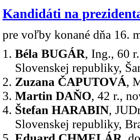
Kandidáti na prezident
pre voľby konané dňa 16. 
Béla BUGÁR
, Ing., 60 
Slovenskej republiky, Š
Zuzana ČAPUTOVÁ
, 
Martin DAŇO
, 42 r., n
Štefan HARABIN
, JUDr
Slovenskej republiky, Bra
Eduard CHMELÁR
, d