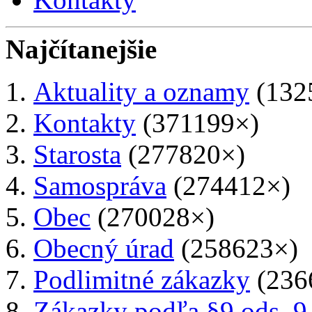
Najčítanejšie
Aktuality a oznamy
(132
Kontakty
(371199×)
Starosta
(277820×)
Samospráva
(274412×)
Obec
(270028×)
Obecný úrad
(258623×)
Podlimitné zákazky
(236
Zákazky podľa §9 ods. 9