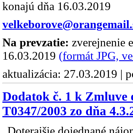
konajú dňa 16.03.2019
velkeborove@orangemail.
Na prevzatie:
zverejnenie e
16.03.2019
(formát JPG, v
aktualizácia: 27.03.2019 | 
Dodatok č. 1 k Zmluve 
T0347/2003 zo dňa 4.3.
„Doterajšie dojednané náj