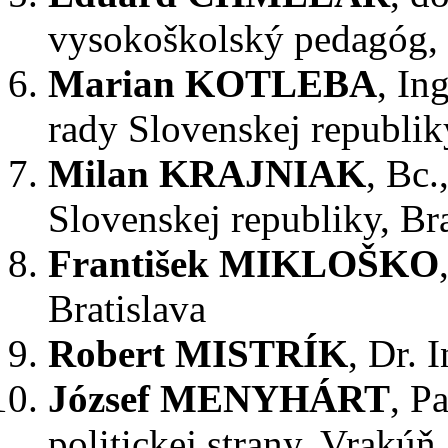
vysokoškolský pedagóg, 
Marian KOTLEBA
, In
rady Slovenskej republik
Milan KRAJNIAK
, Bc.
Slovenskej republiky, Bra
František MIKLOŠKO
Bratislava
Robert MISTRÍK
, Dr. 
József MENYHÁRT
, P
politickej strany, Vrakúň