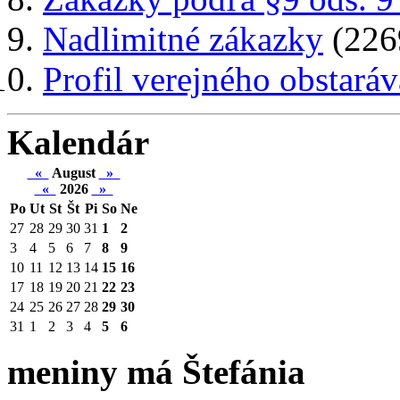
Nadlimitné zákazky
(226
Profil verejného obstaráv
Kalendár
«
August
»
«
2026
»
Po
Ut
St
Št
Pi
So
Ne
27
28
29
30
31
1
2
3
4
5
6
7
8
9
10
11
12
13
14
15
16
17
18
19
20
21
22
23
24
25
26
27
28
29
30
31
1
2
3
4
5
6
meniny má Štefánia