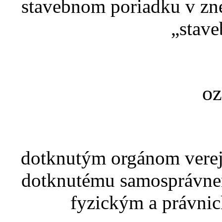
stavebnom poriadku v zne
„stave
o
dotknutým orgánom verej
dotknutému samosprávne
fyzickým a právnic