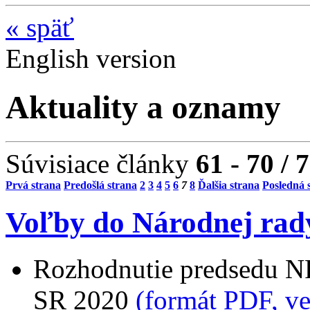
«
späť
English version
Aktuality a oznamy
Súvisiace články
61 - 70 / 
Prvá strana
Predošlá strana
2
3
4
5
6
7
8
Ďalšia strana
Posledná 
Voľby do Národnej rad
Rozhodnutie predsedu N
SR 2020
(formát PDF, v