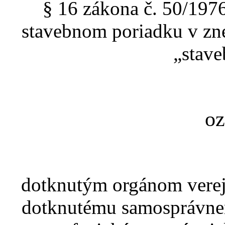
§ 16 zákona č. 50/197
stavebnom poriadku v zne
„stave
o
dotknutým orgánom verej
dotknutému samosprávne