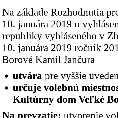
Na základe Rozhodnutia pr
10. januára 2019 o vyhlásen
republiky vyhláseného v Z
10. januára 2019 ročník 20
Borové Kamil Jančura
utvára
pre vyššie uvede
určuje volebnú miestno
Kultúrny dom Veľké B
Na prevzatie:
utvorenie vo