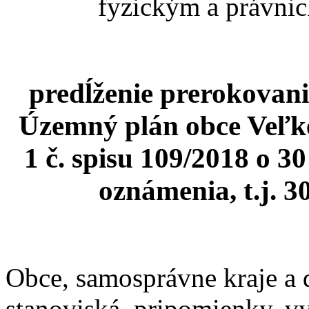
fyzickým a právnic
predĺženie prerokovan
Územný plán obce Veľk
1 č. spisu 109/2018 o 3
oznámenia, t.j. 3
Obce, samosprávne kraje a 
stanoviská, pripomienky, 