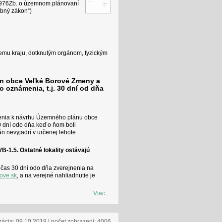
1976Zb. o územnom plánovaní
ebný zákon“)
mu kraju, dotknutým orgánom, fyzickým
án obce Veľké Borové Zmeny a
o oznámenia, t.j. 30 dní od dňa
drenia k návrhu Územného plánu obce
 dní odo dňa keď o ňom boli
 nevyjadrí v určenej lehote
B-1.5. Ostatné lokality ostávajú
čas 30 dní odo dňa zverejnenia na
rove.sk
, a na verejné nahliadnutie je
Viac…
zácia: 09.10.2018 | počet zobrazení: 4006