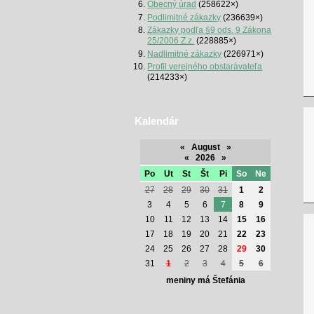
Obecný úrad
(258622×)
Podlimitné zákazky
(236639×)
Zákazky podľa §9 ods. 9 Zákona
25/2006 Z.z.
(228885×)
Nadlimitné zákazky
(226971×)
Profil verejného obstarávateľa
(214233×)
Kalendár
«
August
»
«
2026
»
Po
Ut
St
Št
Pi
So
Ne
27
28
29
30
31
1
2
3
4
5
6
7
8
9
10
11
12
13
14
15
16
17
18
19
20
21
22
23
24
25
26
27
28
29
30
31
1
2
3
4
5
6
meniny má Štefánia