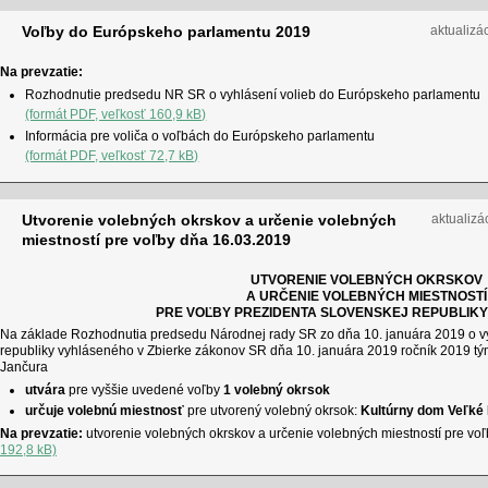
Voľby do Európskeho parlamentu 2019
aktualizá
Na prevzatie:
Rozhodnutie predsedu NR SR o vyhlásení volieb do Európskeho parlamentu
(formát PDF, veľkosť 160,9 kB)
Informácia pre voliča o voľbách do Európskeho parlamentu
(formát PDF, veľkosť 72,7 kB)
Utvorenie volebných okrskov a určenie volebných
aktualizá
miestností pre voľby dňa 16.03.2019
UTVORENIE VOLEBNÝCH OKRSKOV
A URČENIE VOLEBNÝCH MIESTNOSTÍ
PRE VOĽBY PREZIDENTA SLOVENSKEJ REPUBLIKY
Na základe Rozhodnutia predsedu Národnej rady SR zo dňa 10. januára 2019 o vy
republiky vyhláseného v Zbierke zákonov SR dňa 10. januára 2019 ročník 2019 tý
Jančura
utvára
pre vyššie uvedené voľby
1 volebný okrsok
určuje volebnú miestnosť
pre utvorený volebný okrsok:
Kultúrny dom Veľké
Na prevzatie:
utvorenie volebných okrskov a určenie volebných miestností pre vo
192,8 kB)