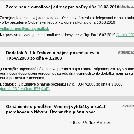
Zverejnenie e-mailovej adresy pre voľby dňa 16.03.2019
aktualizá
Zverejnenie e-mailovej adresy na doručenie oznámenia o delegovaní člena a náhr
voľby prezidenta Slobenskej republiky, ktoré sa konajú dňa 16.03.2019
velkeborove@orangemail.sk
Na prevzatie:
zverejnenie e-mailovej adresy pre voľby dňa 16.03.2019
(formát JP
Dodatok č. 1 k Zmluve o nájme pozemku ev. č.
aktualizá
T0347/2003 zo dňa 4.3.2003
„Doterajšie dojednané nájomné za predmet nájmu podľa Nájomnej zmluvy v sume 66
eur a osemdesiatosem eurocentov sa odo dňa účinnosti tohto dodatku mení na s
eur a päťdesiat eurocentov.“
Dodatok č. 1 k Zmluve o nájme pozemku ev. č. T0347/2003 zo dňa 4.3.2003
(formát PDF, veľkosť 576,9 kB)
Oznámenie o predĺžení Verejnej vyhlášky o začatí
aktuali
prerokovania Návrhu Územného plánu obce
Obec Veľké Borové