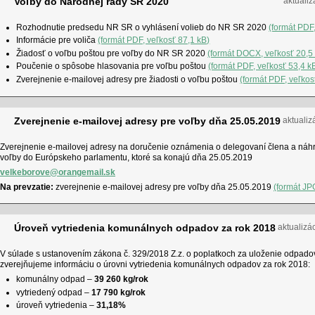
Voľby do Národnej rady SR 2020
aktualiz
Rozhodnutie predsedu NR SR o vyhlásení volieb do NR SR 2020
(formát PDF
Informácie pre voliča
(formát PDF, veľkosť 87,1 kB)
Žiadosť o voľbu poštou pre voľby do NR SR 2020
(formát DOCX, veľkosť 20,5
Poučenie o spôsobe hlasovania pre voľbu poštou
(formát PDF, veľkosť 53,4 k
Zverejnenie e-mailovej adresy pre žiadosti o voľbu poštou
(formát PDF, veľkos
Zverejnenie e-mailovej adresy pre voľby dňa 25.05.2019
aktualiz
Zverejnenie e-mailovej adresy na doručenie oznámenia o delegovaní člena a náhr
voľby do Európskeho parlamentu, ktoré sa konajú dňa 25.05.2019
velkeborove@orangemail.sk
Na prevzatie:
zverejnenie e-mailovej adresy pre voľby dňa 25.05.2019
(formát JP
Úroveň vytriedenia komunálnych odpadov za rok 2018
aktualizá
V súlade s ustanovením zákona č. 329/2018 Z.z. o poplatkoch za uloženie odpado
zverejňujeme informáciu o úrovni vytriedenia komunálnych odpadov za rok 2018:
komunálny odpad –
39 260 kg/rok
vytriedený odpad –
17 790 kg/rok
úroveň vytriedenia –
31,18%