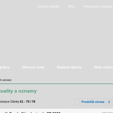
Úvodná stránka
RSS
Prihlásenie užívateľa
práva
Obecný úrad
Úradná tabuľa
Vaše názor
sh version
tuality a oznamy
visiace články
61 - 70 / 78
Predošlá strana
2