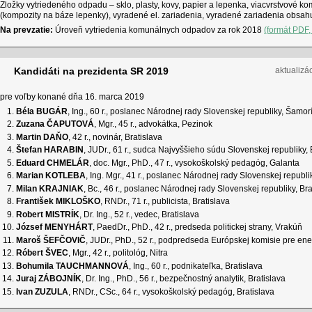
Zložky vytriedeného odpadu – sklo, plasty, kovy, papier a lepenka, viacvrstvové 
(kompozity na báze lepenky), vyradené el. zariadenia, vyradené zariadenia obsa
Na prevzatie:
Úroveň vytriedenia komunálnych odpadov za rok 2018
(formát PDF,
Kandidáti na prezidenta SR 2019
aktualizá
pre voľby konané dňa 16. marca 2019
Béla BUGÁR
, Ing., 60 r., poslanec Národnej rady Slovenskej republiky, Šamor
Zuzana ČAPUTOVÁ
, Mgr., 45 r., advokátka, Pezinok
Martin DAŇO
, 42 r., novinár, Bratislava
Štefan HARABIN
, JUDr., 61 r., sudca Najvyššieho súdu Slovenskej republiky, 
Eduard CHMELÁR
, doc. Mgr., PhD., 47 r., vysokoškolský pedagóg, Galanta
Marian KOTLEBA
, Ing. Mgr., 41 r., poslanec Národnej rady Slovenskej republ
Milan KRAJNIAK
, Bc., 46 r., poslanec Národnej rady Slovenskej republiky, Bra
František MIKLOŠKO
, RNDr., 71 r., publicista, Bratislava
Robert MISTRÍK
, Dr. Ing., 52 r., vedec, Bratislava
József MENYHÁRT
, PaedDr., PhD., 42 r., predseda politickej strany, Vrakúň
Maroš ŠEFČOVIČ
, JUDr., PhD., 52 r., podpredseda Európskej komisie pre ene
Róbert ŠVEC
, Mgr., 42 r., politológ, Nitra
Bohumila TAUCHMANNOVÁ
, Ing., 60 r., podnikateľka, Bratislava
Juraj ZÁBOJNÍK
, Dr. Ing., PhD., 56 r., bezpečnostný analytik, Bratislava
Ivan ZUZULA
, RNDr., CSc., 64 r., vysokoškolský pedagóg, Bratislava