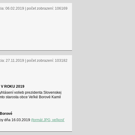
cia: 06.02.2019 | počet zobrazení: 106169
cia: 27.11.2019 | počet zobrazení: 103182
 V ROKU 2019
hlásení volieb prezidenta Slovenskej
mto starosta obce Veľké Borové Kamil
 Borové
ľby dňa 16.03.2019
(formát JPG, veľkosť