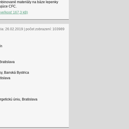
kombinované materiály na báze lepenky
hujúce CFC.
 veľkosť 167,3 kB)
cia: 26.02.2019 | počet zobrazení: 103989
ín
Bratislava
iky, Banská Bystrica
tislava
rgetickú úniu, Bratislava