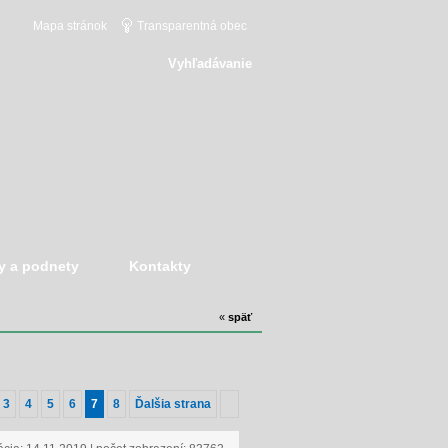
Mapa stránok
Transparentná obec
Vyhľadávanie
y a podnety
Kontakty
«
späť
3
4
5
6
7
8
Ďalšia strana