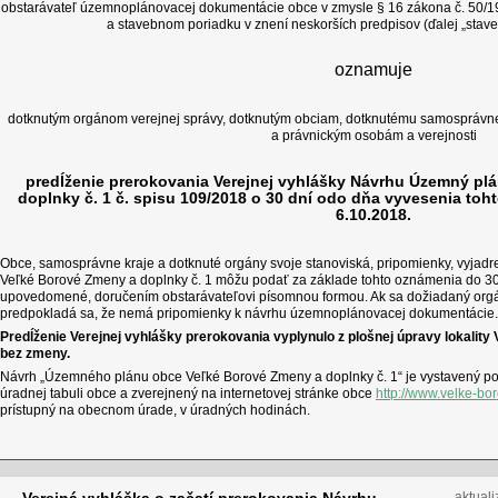
obstarávateľ územnoplánovacej dokumentácie obce v zmysle § 16 zákona č. 50/
a stavebnom poriadku v znení neskorších predpisov (ďalej „stav
oznamuje
dotknutým orgánom verejnej správy, dotknutým obciam, dotknutému samosprávne
a právnickým osobám a verejnosti
predĺženie prerokovania Verejnej vyhlášky Návrhu Územný pl
doplnky č. 1 č. spisu 109/2018 o 30 dní odo dňa vyvesenia toht
6.10.2018.
Obce, samosprávne kraje a dotknuté orgány svoje stanoviská, pripomienky, vyja
Veľké Borové Zmeny a doplnky č. 1 môžu podať za základe tohto oznámenia do 30
upovedomené, doručením obstarávateľovi písomnou formou. Ak sa dožiadaný orgán
predpokladá sa, že nemá pripomienky k návrhu územnoplánovacej dokumentácie.
Predĺženie Verejnej vyhlášky prerokovania vyplynulo z plošnej úpravy lokality V
bez zmeny.
Návrh „Územného plánu obce Veľké Borové Zmeny a doplnky č. 1“ je vystavený po
úradnej tabuli obce a zverejnený na internetovej stránke obce
http://www.velke-bo
prístupný na obecnom úrade, v úradných hodinách.
aktuali