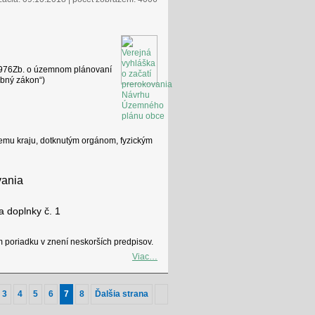
1976Zb. o územnom plánovaní
ebný zákon“)
mu kraju, dotknutým orgánom, fyzickým
vania
 doplnky č. 1
 poriadku v znení neskorších predpisov.
Viac…
3
4
5
6
7
8
Ďalšia strana