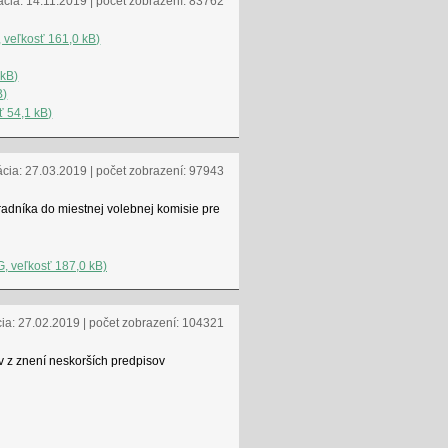
ácia: 14.11.2019 | počet zobrazení: 83762
, veľkosť 161,0 kB)
 kB)
B)
ť 54,1 kB)
ácia: 27.03.2019 | počet zobrazení: 97943
adníka do miestnej volebnej komisie pre
G, veľkosť 187,0 kB)
cia: 27.02.2019 | počet zobrazení: 104321
v z znení neskorších predpisov