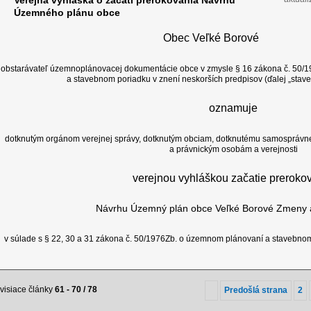
Verejná vyhláška o začatí prerokovania Návrhu
Územného plánu obce
Obec Veľké Borové
obstarávateľ územnoplánovacej dokumentácie obce v zmysle § 16 zákona č. 50/
a stavebnom poriadku v znení neskorších predpisov (ďalej „stav
oznamuje
dotknutým orgánom verejnej správy, dotknutým obciam, dotknutému samosprávne
a právnickým osobám a verejnosti
verejnou vyhláškou začatie preroko
Návrhu Územný plán obce Veľké Borové Zmeny a
v súlade s § 22, 30 a 31 zákona č. 50/1976Zb. o územnom plánovaní a stavebnom
visiace články
61 - 70 / 78
Predošlá strana
2