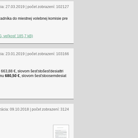
cia: 27.03.2019 | počet zobrazení: 102127
adníka do miestnej volebnej komisie pre
G, veľkosť 185,7 kB)
cia: 23.01.2019 | počet zobrazení: 103166
3,88 €, slovom šesťstošesťde­siattri
umu
680,50 €
, slovom šesťstoosemdesiat
zácia: 09.10.2018 | počet zobrazení: 3124