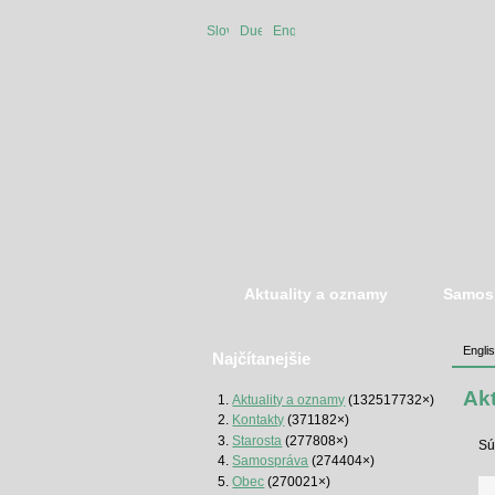
Slovenská
Duetsche
English
verzia
version
version
Aktuality a oznamy
Samos
Engli
Najčítanejšie
Ak
Aktuality a oznamy
(132517732×)
Kontakty
(371182×)
Starosta
(277808×)
Sú
Samospráva
(274404×)
Obec
(270021×)