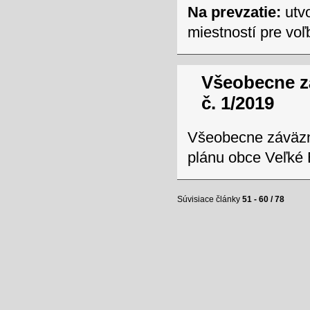
Na prevzatie:
utvo
miestností pre vo
Všeobecne z
č. 1/2019
Všeobecne záväzn
plánu obce Veľké
Súvisiace články
51 - 60 / 78