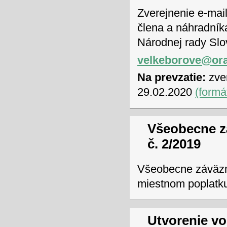
Zverejnenie e-mai
člena a náhradník
Národnej rady Slo
velkeborove@ora
Na prevzatie:
zver
29.02.2020
(formá
Všeobecne z
č. 2/2019
Všeobecne záväzné
miestnom poplatk
Utvorenie vo