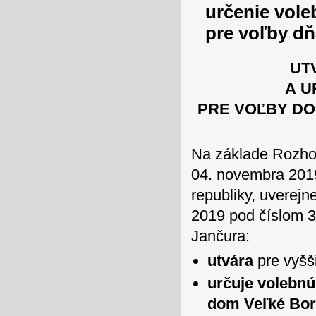
určenie vole
pre voľby dň
UT
A U
PRE VOĽBY DO
Na základe Rozho
04. novembra 2019
republiky, uverej
2019 pod číslom 3
Jančura:
utvára
pre vyšš
určuje volebn
dom Veľké Bo