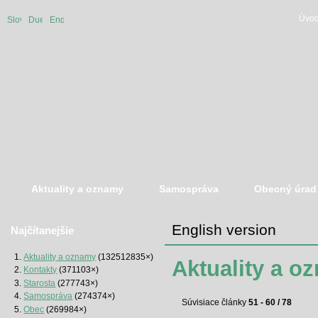
Úvod
Slovenská
Duetsche
English
verzia
version
version
Aktuality a oznamy
Samospráva
Obecný úrad
English version
Najčítanejšie
Aktuality a oznamy
(132512835×)
Aktuality a o
Kontakty
(371103×)
Starosta
(277743×)
Samospráva
(274374×)
Súvisiace články
51 - 60 / 78
Obec
(269984×)