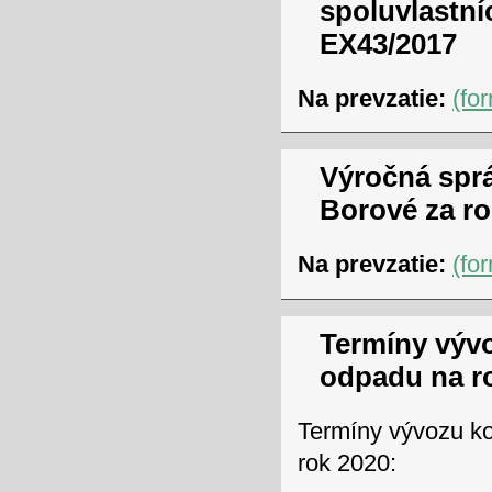
spoluvlastní
EX43/2017
Na prevzatie:
(fo
Výročná spr
Borové za ro
Na prevzatie:
(fo
Termíny výv
odpadu na r
Termíny vývozu k
rok 2020: