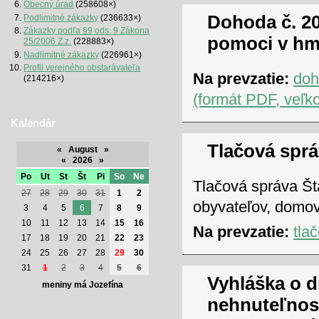
Obecný úrad
(258608×)
Dohoda č. 20
Podlimitné zákazky
(236633×)
Zákazky podľa §9 ods. 9 Zákona
pomoci v hm
25/2006 Z.z.
(228883×)
Nadlimitné zákazky
(226961×)
Profil verejného obstarávateľa
Na prevzatie:
doh
(214216×)
(formát PDF, veľk
Kalendár
Tlačová sprá
«
August
»
«
2026
»
Po
Ut
St
Št
Pi
So
Ne
Tlačová správa Šta
27
28
29
30
31
1
2
obyvateľov, domov
3
4
5
6
7
8
9
10
11
12
13
14
15
16
Na prevzatie:
tla
17
18
19
20
21
22
23
24
25
26
27
28
29
30
31
1
2
3
4
5
6
Vyhláška o d
meniny má Jozefína
nehnuteľnost