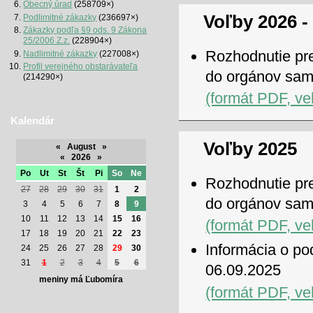
Obecný úrad
(258709×)
Voľby 2026 -
Podlimitné zákazky
(236697×)
Zákazky podľa §9 ods. 9 Zákona
25/2006 Z.z.
(228904×)
Rozhodnutie pre
Nadlimitné zákazky
(227008×)
Profil verejného obstarávateľa
do orgánov sam
(214290×)
(formát PDF, ve
Kalendár
Voľby 2025
«
August
»
«
2026
»
Po
Ut
St
Št
Pi
So
Ne
Rozhodnutie pre
27
28
29
30
31
1
2
do orgánov sam
3
4
5
6
7
8
9
10
11
12
13
14
15
16
(formát PDF, ve
17
18
19
20
21
22
23
Informácia o po
24
25
26
27
28
29
30
31
1
2
3
4
5
6
06.09.2025
meniny má Ľubomíra
(formát PDF, ve