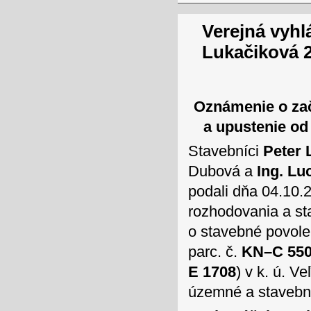
Verejná vyhl
Lukačiková 
Oznámenie o za
a upustenie od
Stavebníci
Peter 
Dubová a
Ing. Lu
podali dňa 04.10
rozhodovania a st
o stavebné povole
parc. č.
KN–C 55
E 1708
) v k. ú. 
územné a stavebn