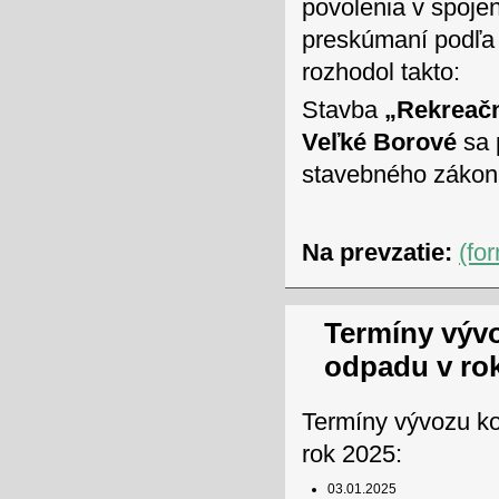
povolenia v spoj
preskúmaní podľa 
rozhodol takto:
Stavba
„Rekreačn
Veľké Borové
sa 
stavebného zákon
Na prevzatie:
(fo
Termíny výv
odpadu v ro
Termíny vývozu k
rok 2025:
03.01.2025