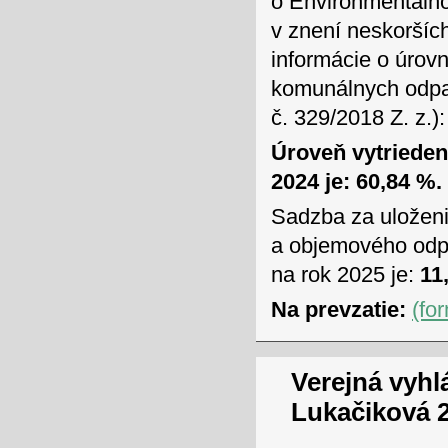
o Environmentálno
v znení neskoršíc
informácie o úrov
komunálnych odpad
č. 329/2018 Z. z.):
Úroveň vytriede
2024 je: 60,84 %.
Sadzba za uložen
a objemového odpa
na rok 2025 je:
11,
Na prevzatie:
(fo
Verejná vyhl
Lukačiková 2