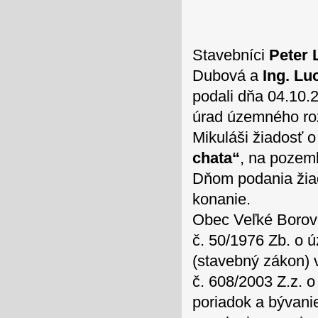
Stavebníci
Peter 
Dubová a
Ing. Lu
podali dňa 04.10.
úrad územného ro
Mikuláši žiadosť 
chata“
, na pozem
Dňom podania žia
konanie.
Obec Veľké Borové
č. 50/1976 Zb. o
(stavebný zákon) v
č. 608/2003 Z.z. 
poriadok a bývani