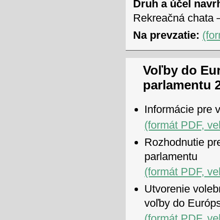
Druh a účel navr
Rekreačná chata –
Na prevzatie:
(fo
Voľby do Eu
parlamentu 
Informácie pre 
(formát PDF, ve
Rozhodnutie pr
parlamentu
(formát PDF, ve
Utvorenie voleb
voľby do Európ
(formát PDF, ve