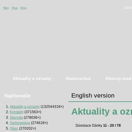
Úvod
Slovenská
Duetsche
English
verzia
version
version
Aktuality a oznamy
Samospráva
Obecný úrad
English version
Najčítanejšie
Aktuality a oznamy
(132544318×)
Aktuality a o
Kontakty
(371563×)
Starosta
(278036×)
Samospráva
(274618×)
Súvisiace články
11 - 20 / 78
Obec
(270202×)