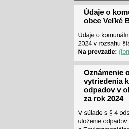
Údaje o kom
obce Veľké B
Údaje o komunáln
2024 v rozsahu štá
Na prevzatie:
(fo
Oznámenie o
vytriedenia
odpadov v o
za rok 2024
V súlade s § 4 ods
uloženie odpadov 