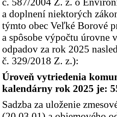
č. 587/2004 Z. z. o Envir
a doplnení niektorých záko
týmto obec Veľké Borové pr
a spôsobe výpočtu úrovne 
odpadov za rok 2025 nasled
č. 329/2018 Z. z.):
Úroveň vytriedenia komu
kalendárny rok 2025 je: 5
Sadzba za uloženie zmeso
(20 03 01) a objemového o