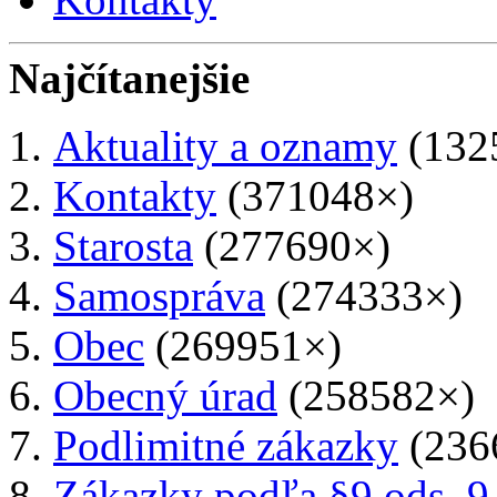
Najčítanejšie
Aktuality a oznamy
(132
Kontakty
(371048×)
Starosta
(277690×)
Samospráva
(274333×)
Obec
(269951×)
Obecný úrad
(258582×)
Podlimitné zákazky
(236
Zákazky podľa §9 ods. 9