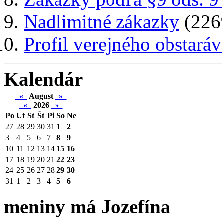
Nadlimitné zákazky
(226
Profil verejného obstaráv
Kalendár
«
August
»
«
2026
»
Po
Ut
St
Št
Pi
So
Ne
27
28
29
30
31
1
2
3
4
5
6
7
8
9
10
11
12
13
14
15
16
17
18
19
20
21
22
23
24
25
26
27
28
29
30
31
1
2
3
4
5
6
meniny má Jozefína