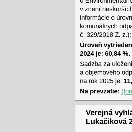
o Environmentálno
v znení neskoršíc
informácie o úrov
komunálnych odpad
č. 329/2018 Z. z.):
Úroveň vytriede
2024 je: 60,84 %.
Sadzba za uložen
a objemového odpa
na rok 2025 je:
11,
Na prevzatie:
(fo
Verejná vyhl
Lukačiková 2