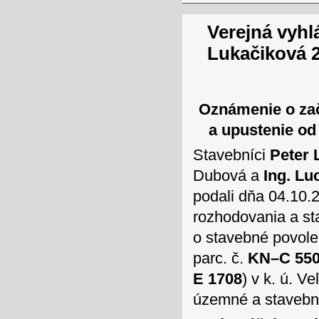
Verejná vyhl
Lukačiková 
Oznámenie o za
a upustenie od
Stavebníci
Peter 
Dubová a
Ing. Lu
podali dňa 04.10
rozhodovania a st
o stavebné povole
parc. č.
KN–C 55
E 1708
) v k. ú. 
územné a stavebn