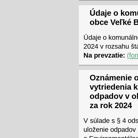
Údaje o kom
obce Veľké B
Údaje o komunáln
2024 v rozsahu štá
Na prevzatie:
(fo
Oznámenie o
vytriedenia
odpadov v o
za rok 2024
V súlade s § 4 ods
uloženie odpadov 