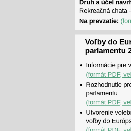
Druh a účel navr
Rekreačná chata –
Na prevzatie:
(fo
Voľby do Eu
parlamentu 
Informácie pre 
(formát PDF, ve
Rozhodnutie pr
parlamentu
(formát PDF, ve
Utvorenie voleb
voľby do Európ
(formát PDF, ve