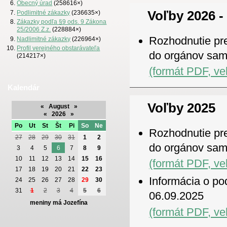
Obecný úrad
(258616×)
Voľby 2026 -
Podlimitné zákazky
(236635×)
Zákazky podľa §9 ods. 9 Zákona
25/2006 Z.z.
(228884×)
Rozhodnutie pre
Nadlimitné zákazky
(226964×)
Profil verejného obstarávateľa
do orgánov sam
(214217×)
(formát PDF, ve
Kalendár
Voľby 2025
«
August
»
«
2026
»
Po
Ut
St
Št
Pi
So
Ne
Rozhodnutie pre
27
28
29
30
31
1
2
do orgánov sam
3
4
5
6
7
8
9
10
11
12
13
14
15
16
(formát PDF, ve
17
18
19
20
21
22
23
Informácia o po
24
25
26
27
28
29
30
31
1
2
3
4
5
6
06.09.2025
meniny má Jozefína
(formát PDF, ve