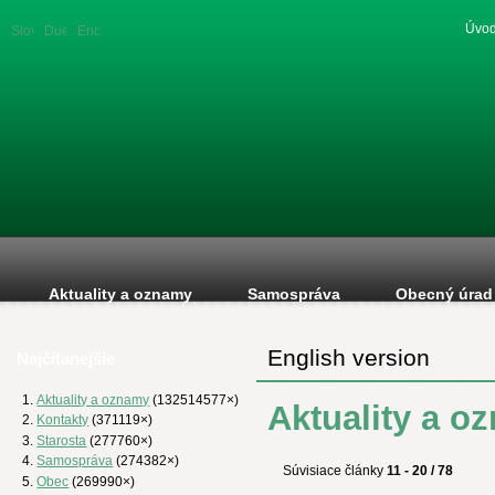
Úvod
Slovenská
Duetsche
English
verzia
version
version
Aktuality a oznamy
Samospráva
Obecný úrad
English version
Najčítanejšie
Aktuality a oznamy
(132514577×)
Aktuality a o
Kontakty
(371119×)
Starosta
(277760×)
Samospráva
(274382×)
Súvisiace články
11 - 20 / 78
Obec
(269990×)