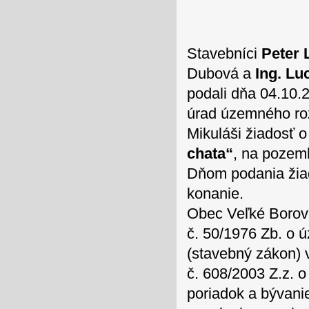
Stavebníci
Peter 
Dubová a
Ing. Lu
podali dňa 04.10.
úrad územného ro
Mikuláši žiadosť 
chata“
, na pozem
Dňom podania žia
konanie.
Obec Veľké Borové
č. 50/1976 Zb. o
(stavebný zákon) v
č. 608/2003 Z.z. 
poriadok a bývani