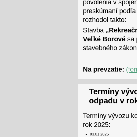
povolenia v spoj
preskúmaní podľa 
rozhodol takto:
Stavba
„Rekreačn
Veľké Borové
sa 
stavebného zákon
Na prevzatie:
(fo
Termíny výv
odpadu v ro
Termíny vývozu k
rok 2025:
03.01.2025