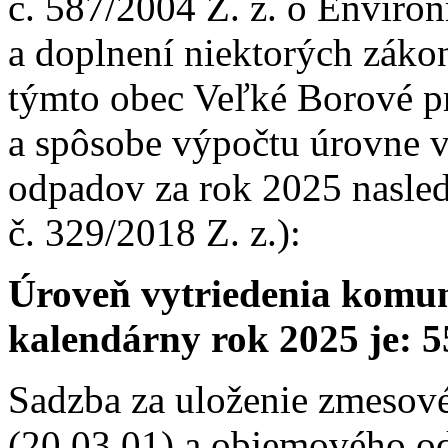
č. 587/2004 Z. z. o Envir
a doplnení niektorých záko
týmto obec Veľké Borové pr
a spôsobe výpočtu úrovne 
odpadov za rok 2025 nasled
č. 329/2018 Z. z.):
Úroveň vytriedenia komu
kalendárny rok 2025 je: 5
Sadzba za uloženie zmeso
(20 03 01) a objemového o