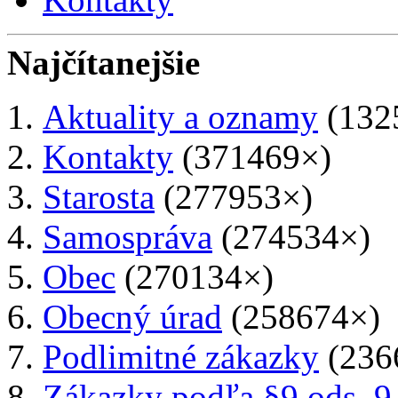
Najčítanejšie
Aktuality a oznamy
(132
Kontakty
(371469×)
Starosta
(277953×)
Samospráva
(274534×)
Obec
(270134×)
Obecný úrad
(258674×)
Podlimitné zákazky
(236
Zákazky podľa §9 ods. 9