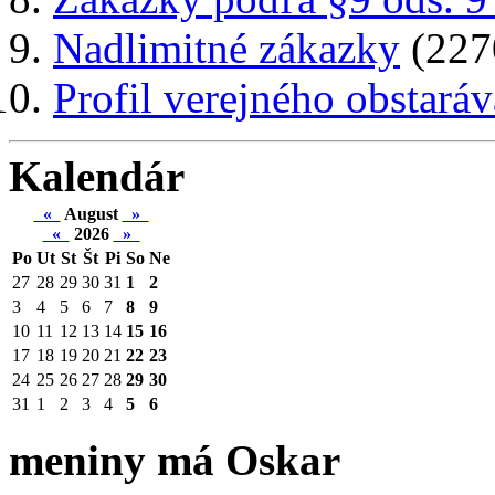
Nadlimitné zákazky
(227
Profil verejného obstaráv
Kalendár
«
August
»
«
2026
»
Po
Ut
St
Št
Pi
So
Ne
27
28
29
30
31
1
2
3
4
5
6
7
8
9
10
11
12
13
14
15
16
17
18
19
20
21
22
23
24
25
26
27
28
29
30
31
1
2
3
4
5
6
meniny má Oskar