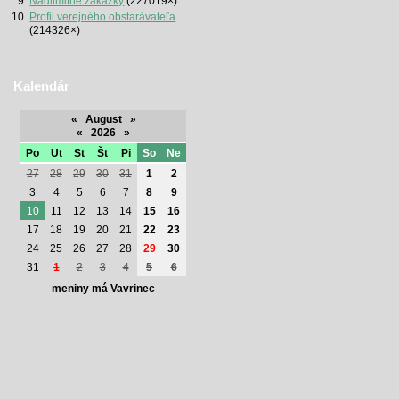
Nadlimitné zákazky
(227019×)
Profil verejného obstarávateľa
(214326×)
Kalendár
«
August
»
«
2026
»
Po
Ut
St
Št
Pi
So
Ne
27
28
29
30
31
1
2
3
4
5
6
7
8
9
10
11
12
13
14
15
16
17
18
19
20
21
22
23
24
25
26
27
28
29
30
31
1
2
3
4
5
6
meniny má Vavrinec