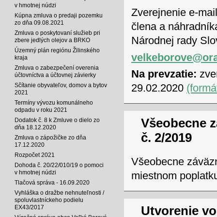
v hmotnej núdzi
Zverejnenie e-mai
Kúpna zmluva o predaji pozemku
zo dňa 09.08.2021
člena a náhradník
Zmluva o poskytovaní služieb pri
Národnej rady Slo
zbere jedlých olejov a BRKO
Územný plán regiónu Žilinského
velkeborove@ora
kraja
Zmluva o zabezpečení overenia
Na prevzatie:
zver
účtovníctva a účtovnej závierky
Sčítanie obyvateľov, domov a bytov
29.02.2020
(formá
2021
Termíny vývozu komunálneho
odpadu v roku 2021
Všeobecne z
Dodatok č. 8 k Zmluve o dielo zo
dňa 18.12.2020
č. 2/2019
Zmluva o zápožičke zo dňa
17.12.2020
Rozpočet 2021
Všeobecne záväzné
Dohoda č. 20/22/010/19 o pomoci
v hmotnej núdzi
miestnom poplatk
Tlačová správa - 16.09.2020
Vyhláška o dražbe nehnuteľnosti /
spoluvlastníckeho podielu
Utvorenie vo
EX43/2017