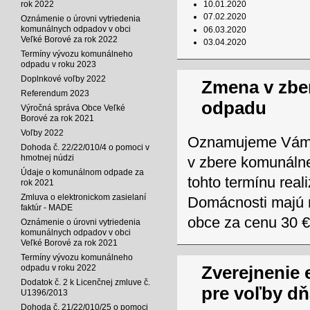
10.01.2020
rok 2022
07.02.2020
Oznámenie o úrovni vytriedenia
komunálnych odpadov v obci
06.03.2020
Veľké Borové za rok 2022
03.04.2020
Termíny vývozu komunálneho
odpadu v roku 2023
Doplnkové voľby 2022
Zmena v zbe
Referendum 2023
odpadu
Výročná správa Obce Veľké
Borové za rok 2021
Voľby 2022
Oznamujeme Vám, 
Dohoda č. 22/22/010/4 o pomoci v
hmotnej núdzi
v zbere komunáln
Údaje o komunálnom odpade za
tohto termínu real
rok 2021
Zmluva o elektronickom zasielaní
Domácnosti majú m
faktúr - MADE
obce za cenu 30 €
Oznámenie o úrovni vytriedenia
komunálnych odpadov v obci
Veľké Borové za rok 2021
Termíny vývozu komunálneho
Zverejnenie 
odpadu v roku 2022
Dodatok č. 2 k Licenčnej zmluve č.
pre voľby dň
U1396/2013
Dohoda č. 21/22/010/25 o pomoci