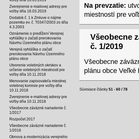
Na prevzatie:
utvo
Zverejnenie e-mailovej adresy pre
voľby dňa 16.03.2019
miestností pre vo
Dodatok č. 1 k Zmluve o nájme
pozemku ev. č. T0347/2003 zo dňa
4.3.2003
Oznámenie o predĺžení Verejnej
Všeobecne z
vyhlášky o začatí prerokovania
Návrhu Územného plánu obce
č. 1/2019
Verejná vyhláška o začatí
prerokovania Návrhu Územného
plánu obce
Všeobecne záväzn
Utvorenie volebných okrskov a
plánu obce Veľké
určenie volebných miestností pre
voľby dňa 10.11.2018
Menovanie zapisovateľa miestnej
volebnej komisie pre voľby dňa
Súvisiace články
51 - 60 / 78
10.11.2018
Zverejnenie e-mailovej adresy pre
voľby dňa 10.11.2018
Všeobecne záväzné nariadenie č.
1/2017
Rozpočet 2017
Všeobecne záväzné nariadenie č.
1/2016
Obnova a modernizácia verejného