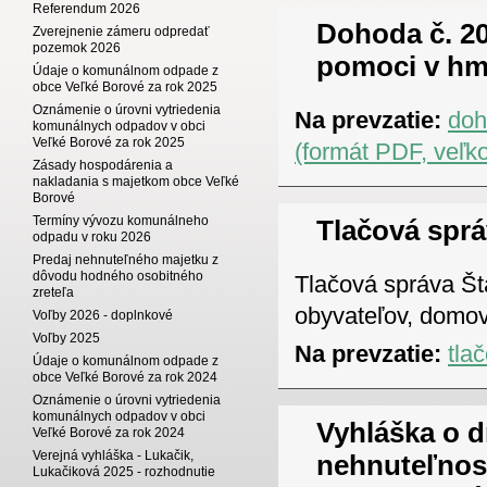
Referendum 2026
Dohoda č. 20
Zverejnenie zámeru odpredať
pozemok 2026
pomoci v hm
Údaje o komunálnom odpade z
obce Veľké Borové za rok 2025
Oznámenie o úrovni vytriedenia
Na prevzatie:
doh
komunálnych odpadov v obci
Veľké Borové za rok 2025
(formát PDF, veľk
Zásady hospodárenia a
nakladania s majetkom obce Veľké
Borové
Termíny vývozu komunálneho
Tlačová sprá
odpadu v roku 2026
Predaj nehnuteľného majetku z
dôvodu hodného osobitného
Tlačová správa Šta
zreteľa
obyvateľov, domov
Voľby 2026 - doplnkové
Voľby 2025
Na prevzatie:
tla
Údaje o komunálnom odpade z
obce Veľké Borové za rok 2024
Oznámenie o úrovni vytriedenia
komunálnych odpadov v obci
Vyhláška o d
Veľké Borové za rok 2024
Verejná vyhláška - Lukačik,
nehnuteľnost
Lukačiková 2025 - rozhodnutie