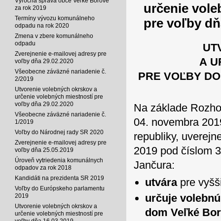
Výročná správa obce Veľké Borové
určenie vole
za rok 2019
Termíny vývozu komunálneho
pre voľby dň
odpadu na rok 2020
Zmena v zbere komunálneho
odpadu
UT
Zverejnenie e-mailovej adresy pre
A U
voľby dňa 29.02.2020
Všeobecne záväzné nariadenie č.
PRE VOĽBY DO
2/2019
Utvorenie volebných okrskov a
určenie volebných miestností pre
voľby dňa 29.02.2020
Na základe Rozho
Všeobecne záväzné nariadenie č.
04. novembra 2019
1/2019
Voľby do Národnej rady SR 2020
republiky, uverej
Zverejnenie e-mailovej adresy pre
2019 pod číslom 3
voľby dňa 25.05.2019
Úroveň vytriedenia komunálnych
Jančura:
odpadov za rok 2018
Kandidáti na prezidenta SR 2019
utvára
pre vyšš
Voľby do Európskeho parlamentu
určuje volebn
2019
Utvorenie volebných okrskov a
dom Veľké Bo
určenie volebných miestností pre
voľby dňa 16.03.2019