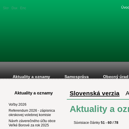
Úvod
Slovenská
Duetsche
English
verzia
version
version
Aktuality a oznamy
Samospráva
Obecný úrad
Slovenská verzia
A
Aktuality a oznamy
Voľby 2026
Aktuality a o
Referendum 2026 - zápisnica
okrskovej volebnej komisie
Návrh záverečného účtu obce
Súvisiace články
51 - 60 / 78
Veľké Borové za rok 2025