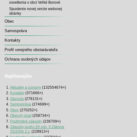
osvetlenia v obci Veľké Borové
Spustenie novej verzie webovej
stránky
Obec
Samospráva
Kontakty
Profil verejného obstarávateľa
Ochrana osobných údajov
Najčítanejšie
Aktuality a oznamy
(132554674×)
Kontakty
(371666×)
Starosta
(278131×)
Samospráva
(274699×)
Obec
(270252×)
Obecný úrad
(258734×)
Podlimitné zákazky
(236709×)
Zákazky podľa §9 ods. 9 Zákona
25/2006 Z.z.
(228913×)