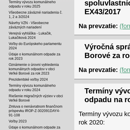
spoluvlastní
Termíny vývozu komunálneho
odpadu v roku 2025
EX43/2017
Všeobecne záväzné nariadenia č.
1, 2 a 3/2024
Návrhy VZN - Všeobecne
Na prevzatie:
(fo
záväzných nariadení
Verejná vyhláška - Lukačik,
Lukačiková 2024
Voľby do Európskeho parlamentu
Výročná spr
2024
Borové za ro
Údaje o komunálnom odpade za
rok 2023
Oznámenie o úrovni vytriedenia
Na prevzatie:
(fo
komunálnych odpadov v obci
Veľké Borové za rok 2023
Prezidentské voľby 2024
Termíny vývozu komunálneho
Termíny výv
odpadu v roku 2024
Riešenie migračných výziev v obci
odpadu na r
Veľké Borové
Zmluva o nenávratnom finančnom
príspevku IROP-Z-302091DAY4-
Termíny vývozu k
91-108
rok 2020:
Voľby 2023
Údaje o komunálnom odpade za