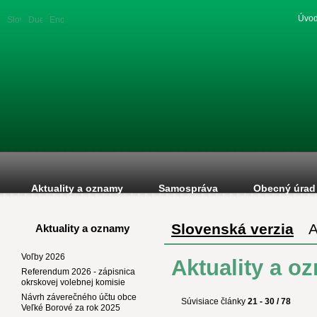
Úvod
Slovenská
Duetsche
English
verzia
version
version
Aktuality a oznamy
Samospráva
Obecný úrad
Slovenská verzia
A
Aktuality a oznamy
Voľby 2026
Aktuality a o
Referendum 2026 - zápisnica
okrskovej volebnej komisie
Návrh záverečného účtu obce
Súvisiace články
21 - 30 / 78
Veľké Borové za rok 2025