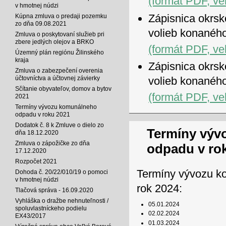
(formát PDF, ve
v hmotnej núdzi
Zápisnica okrsk
Kúpna zmluva o predaji pozemku
zo dňa 09.08.2021
volieb konanéh
Zmluva o poskytovaní služieb pri
zbere jedlých olejov a BRKO
(formát PDF, ve
Územný plán regiónu Žilinského
kraja
Zápisnica okrsk
Zmluva o zabezpečení overenia
účtovníctva a účtovnej závierky
volieb konanéh
Sčítanie obyvateľov, domov a bytov
(formát PDF, ve
2021
Termíny vývozu komunálneho
odpadu v roku 2021
Dodatok č. 8 k Zmluve o dielo zo
Termíny výv
dňa 18.12.2020
Zmluva o zápožičke zo dňa
odpadu v ro
17.12.2020
Rozpočet 2021
Termíny vývozu k
Dohoda č. 20/22/010/19 o pomoci
v hmotnej núdzi
rok 2024:
Tlačová správa - 16.09.2020
Vyhláška o dražbe nehnuteľnosti /
05.01.2024
spoluvlastníckeho podielu
02.02.2024
EX43/2017
01.03.2024