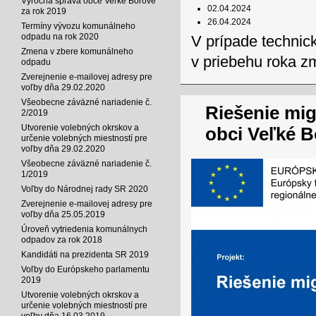
Výročná správa obce Veľké Borové
02.04.2024
za rok 2019
26.04.2024
Termíny vývozu komunálneho
odpadu na rok 2020
V prípade technic
Zmena v zbere komunálneho
v priebehu roka z
odpadu
Zverejnenie e-mailovej adresy pre
voľby dňa 29.02.2020
Všeobecne záväzné nariadenie č.
Riešenie mig
2/2019
Utvorenie volebných okrskov a
obci Veľké 
určenie volebných miestností pre
voľby dňa 29.02.2020
Všeobecne záväzné nariadenie č.
1/2019
Voľby do Národnej rady SR 2020
Zverejnenie e-mailovej adresy pre
voľby dňa 25.05.2019
Úroveň vytriedenia komunálnych
odpadov za rok 2018
Kandidáti na prezidenta SR 2019
Voľby do Európskeho parlamentu
2019
Utvorenie volebných okrskov a
určenie volebných miestností pre
voľby dňa 16.03.2019