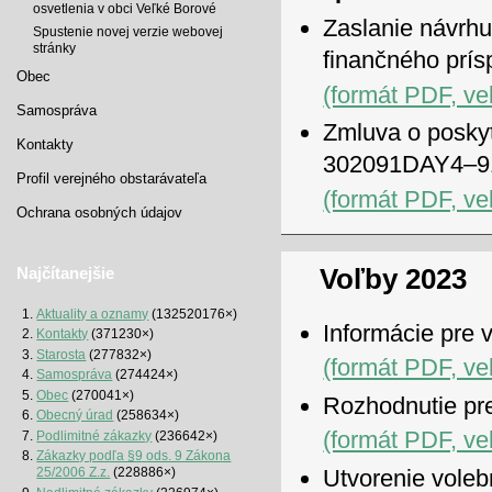
osvetlenia v obci Veľké Borové
Zaslanie návrhu
Spustenie novej verzie webovej
stránky
finančného pr
Obec
(formát PDF, ve
Samospráva
Zmluva o posky
Kontakty
302091DAY4–9
Profil verejného obstarávateľa
(formát PDF, ve
Ochrana osobných údajov
Voľby 2023
Najčítanejšie
Aktuality a oznamy
(132520176×)
Informácie pre 
Kontakty
(371230×)
Starosta
(277832×)
(formát PDF, ve
Samospráva
(274424×)
Obec
(270041×)
Rozhodnutie pr
Obecný úrad
(258634×)
(formát PDF, ve
Podlimitné zákazky
(236642×)
Zákazky podľa §9 ods. 9 Zákona
Utvorenie voleb
25/2006 Z.z.
(228886×)