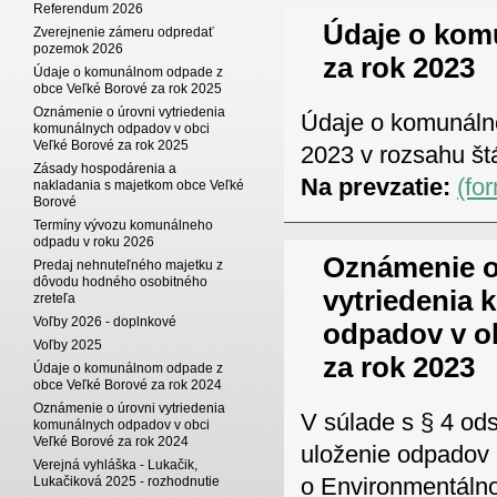
Referendum 2026
Údaje o ko
Zverejnenie zámeru odpredať
pozemok 2026
za rok 2023
Údaje o komunálnom odpade z
obce Veľké Borové za rok 2025
Oznámenie o úrovni vytriedenia
Údaje o komunáln
komunálnych odpadov v obci
Veľké Borové za rok 2025
2023 v rozsahu štá
Zásady hospodárenia a
Na prevzatie:
(fo
nakladania s majetkom obce Veľké
Borové
Termíny vývozu komunálneho
odpadu v roku 2026
Oznámenie o
Predaj nehnuteľného majetku z
dôvodu hodného osobitného
vytriedenia
zreteľa
Voľby 2026 - doplnkové
odpadov v o
Voľby 2025
za rok 2023
Údaje o komunálnom odpade z
obce Veľké Borové za rok 2024
Oznámenie o úrovni vytriedenia
V súlade s § 4 ods
komunálnych odpadov v obci
Veľké Borové za rok 2024
uloženie odpadov 
Verejná vyhláška - Lukačik,
o Environmentálno
Lukačiková 2025 - rozhodnutie