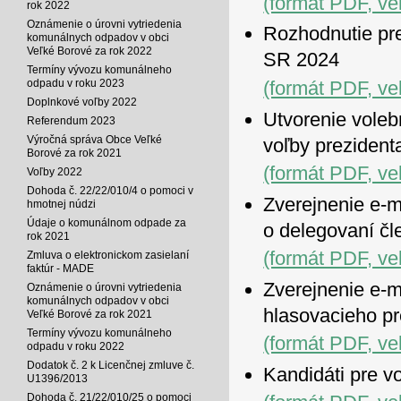
(formát PDF, ve
rok 2022
Oznámenie o úrovni vytriedenia
Rozhodnutie pr
komunálnych odpadov v obci
Veľké Borové za rok 2022
SR 2024
Termíny vývozu komunálneho
(formát PDF, ve
odpadu v roku 2023
Doplnkové voľby 2022
Utvorenie voleb
Referendum 2023
Výročná správa Obce Veľké
voľby preziden
Borové za rok 2021
(formát PDF, ve
Voľby 2022
Dohoda č. 22/22/010/4 o pomoci v
Zverejnenie e-m
hmotnej núdzi
Údaje o komunálnom odpade za
o delegovaní čl
rok 2021
(formát PDF, ve
Zmluva o elektronickom zasielaní
faktúr - MADE
Zverejnenie e-m
Oznámenie o úrovni vytriedenia
komunálnych odpadov v obci
hlasovacieho p
Veľké Borové za rok 2021
Termíny vývozu komunálneho
(formát PDF, ve
odpadu v roku 2022
Dodatok č. 2 k Licenčnej zmluve č.
Kandidáti pre v
U1396/2013
Dohoda č. 21/22/010/25 o pomoci