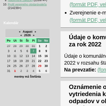
Nadlimitné zákazky
(226974×)
(formát PDF, ve
Profil verejného obstarávateľa
(214239×)
Zverejnenie e-m
(formát PDF, ve
Kalendár
«
August
»
«
2026
»
Údaje o ko
Po
Ut
St
Št
Pi
So
Ne
za rok 2022
27
28
29
30
31
1
2
3
4
5
6
7
8
9
Údaje o komunáln
10
11
12
13
14
15
16
17
18
19
20
21
22
23
2022 v rozsahu štá
24
25
26
27
28
29
30
Na prevzatie:
(fo
31
1
2
3
4
5
6
meniny má Štefánia
Oznámenie o
vytriedenia
odpadov v o