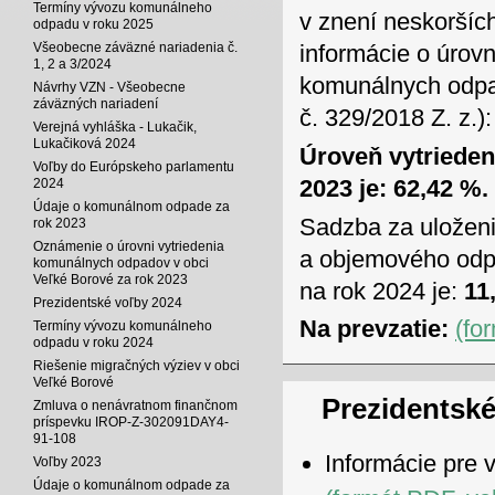
Termíny vývozu komunálneho
v znení neskoršíc
odpadu v roku 2025
informácie o úrov
Všeobecne záväzné nariadenia č.
1, 2 a 3/2024
komunálnych odpad
Návrhy VZN - Všeobecne
záväzných nariadení
č. 329/2018 Z. z.):
Verejná vyhláška - Lukačik,
Lukačiková 2024
Úroveň vytriede
Voľby do Európskeho parlamentu
2023 je: 62,42 %.
2024
Údaje o komunálnom odpade za
Sadzba za uložen
rok 2023
Oznámenie o úrovni vytriedenia
a objemového odpa
komunálnych odpadov v obci
Veľké Borové za rok 2023
na rok 2024 je:
11,
Prezidentské voľby 2024
Na prevzatie:
(fo
Termíny vývozu komunálneho
odpadu v roku 2024
Riešenie migračných výziev v obci
Veľké Borové
Prezidentské
Zmluva o nenávratnom finančnom
príspevku IROP-Z-302091DAY4-
91-108
Informácie pre 
Voľby 2023
Údaje o komunálnom odpade za