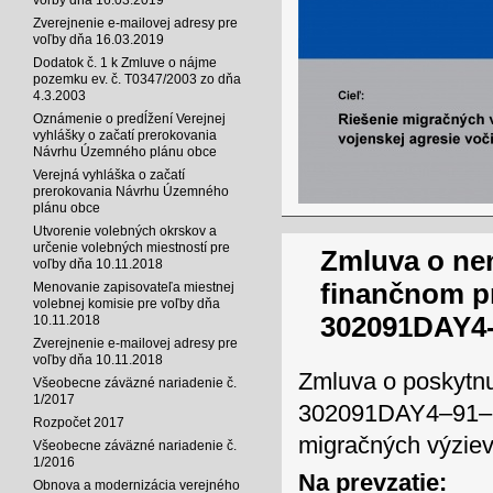
Zverejnenie e-mailovej adresy pre
voľby dňa 16.03.2019
Dodatok č. 1 k Zmluve o nájme
pozemku ev. č. T0347/2003 zo dňa
4.3.2003
Oznámenie o predĺžení Verejnej
vyhlášky o začatí prerokovania
Návrhu Územného plánu obce
Verejná vyhláška o začatí
prerokovania Návrhu Územného
plánu obce
Utvorenie volebných okrskov a
určenie volebných miestností pre
Zmluva o ne
voľby dňa 10.11.2018
finančnom p
Menovanie zapisovateľa miestnej
volebnej komisie pre voľby dňa
302091DAY4-
10.11.2018
Zverejnenie e-mailovej adresy pre
voľby dňa 10.11.2018
Zmluva o poskytnu
Všeobecne záväzné nariadenie č.
1/2017
302091DAY4–91–108
Rozpočet 2017
migračných výziev
Všeobecne záväzné nariadenie č.
1/2016
Na prevzatie:
Obnova a modernizácia verejného