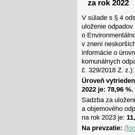
za rok 2022
V súlade s § 4 ods
uloženie odpadov 
o Environmentálno
v znení neskoršíc
informácie o úrov
komunálnych odpad
č. 329/2018 Z. z.):
Úroveň vytriede
2022 je: 78,96 %.
Sadzba za uložen
a objemového odpa
na rok 2023 je:
11,
Na prevzatie:
(fo