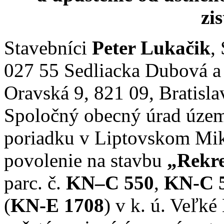
zi
Stavebníci
Peter Lukačik
,
027 55 Sedliacka Dubová 
Oravská 9, 821 09, Bratisl
Spoločný obecný úrad územ
poriadku v Liptovskom Miku
povolenie na stavbu
„Rekre
parc. č.
KN–C 550
,
KN-C 
(
KN-E 1708
) v k. ú. Veľ