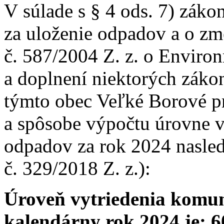
V súlade s § 4 ods. 7) záko
za uloženie odpadov a o zm
č. 587/2004 Z. z. o Envir
a doplnení niektorých záko
týmto obec Veľké Borové pr
a spôsobe výpočtu úrovne 
odpadov za rok 2024 nasled
č. 329/2018 Z. z.):
Úroveň vytriedenia komu
kalendárny rok 2024 je: 6