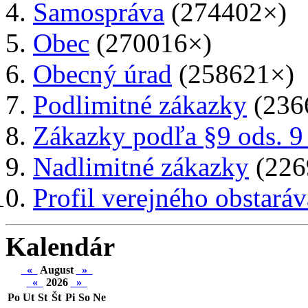
Samospráva
(274402×)
Obec
(270016×)
Obecný úrad
(258621×)
Podlimitné zákazky
(236
Zákazky podľa §9 ods. 9
Nadlimitné zákazky
(226
Profil verejného obstaráv
Kalendár
«
August
»
«
2026
»
Po
Ut
St
Št
Pi
So
Ne