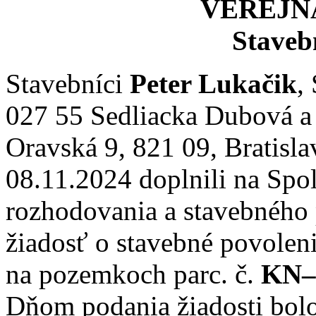
VEREJN
Staveb
Stavebníci
Peter Lukačik
,
027 55 Sedliacka Dubová 
Oravská 9, 821 09, Bratisla
08.11.2024 doplnili na Sp
rozhodovania a stavebného
žiadosť o stavebné povolen
na pozemkoch parc. č.
KN–
Dňom podania žiadosti bol