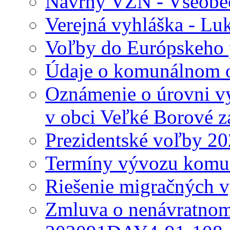
Návrhy VZN - Všeobec
Verejná vyhláška - Lu
Voľby do Európskeho 
Údaje o komunálnom o
Oznámenie o úrovni v
v obci Veľké Borové z
Prezidentské voľby 2
Termíny vývozu komu
Riešenie migračných v
Zmluva o nenávratnom