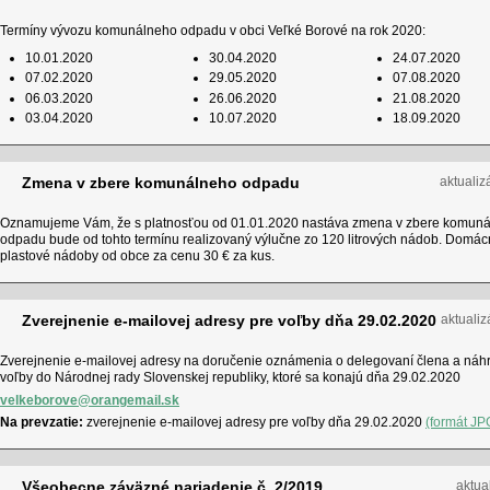
Termíny vývozu komunálneho odpadu v obci Veľké Borové na rok 2020:
10.01.2020
30.04.2020
24.07.2020
07.02.2020
29.05.2020
07.08.2020
06.03.2020
26.06.2020
21.08.2020
03.04.2020
10.07.2020
18.09.2020
Zmena v zbere komunálneho odpadu
aktualiz
Oznamujeme Vám, že s platnosťou od 01.01.2020 nastáva zmena v zbere komun
odpadu bude od tohto termínu realizovaný výlučne zo 120 litrových nádob. Domácn
plastové nádoby od obce za cenu 30 € za kus.
Zverejnenie e-mailovej adresy pre voľby dňa 29.02.2020
aktualiz
Zverejnenie e-mailovej adresy na doručenie oznámenia o delegovaní člena a náhr
voľby do Národnej rady Slovenskej republiky, ktoré sa konajú dňa 29.02.2020
velkeborove@orangemail.sk
Na prevzatie:
zverejnenie e-mailovej adresy pre voľby dňa 29.02.2020
(formát JP
Všeobecne záväzné nariadenie č. 2/2019
aktua