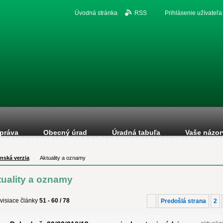
Úvodná stránka
RSS
Prihlásenie užívateľa
práva
Obecný úrad
Úradná tabuľa
Vaše názor
nská verzia
Aktuality a oznamy
tuality a oznamy
visiace články
51 - 60 / 78
Predošlá strana
2