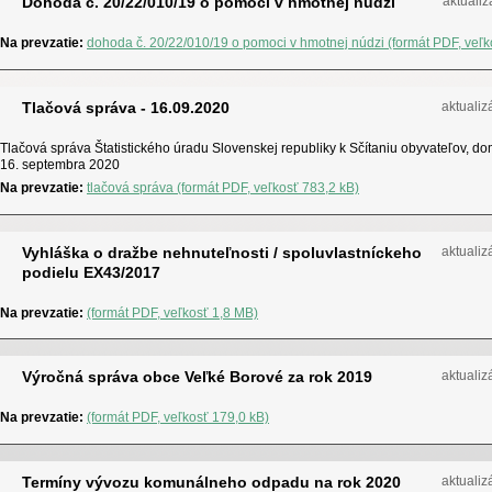
Dohoda č. 20/22/010/19 o pomoci v hmotnej núdzi
aktualiz
Na prevzatie:
dohoda č. 20/22/010/19 o pomoci v hmotnej núdzi (formát PDF, veľk
Tlačová správa - 16.09.2020
aktualiz
Tlačová správa Štatistického úradu Slovenskej republiky k Sčítaniu obyvateľov, d
16. septembra 2020
Na prevzatie:
tlačová správa (formát PDF, veľkosť 783,2 kB)
Vyhláška o dražbe nehnuteľnosti / spoluvlastníckeho
aktualiz
podielu EX43/2017
Na prevzatie:
(formát PDF, veľkosť 1,8 MB)
Výročná správa obce Veľké Borové za rok 2019
aktualiz
Na prevzatie:
(formát PDF, veľkosť 179,0 kB)
Termíny vývozu komunálneho odpadu na rok 2020
aktualiz