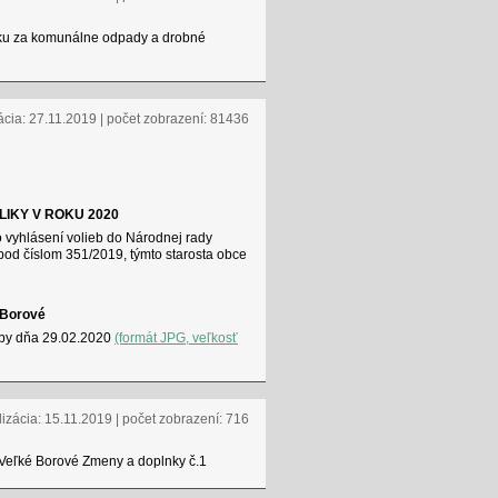
tku za komunálne odpady a drobné
ácia: 27.11.2019 | počet zobrazení: 81436
IKY V ROKU 2020
vyhlásení volieb do Národnej rady
od číslom 351/2019, týmto starosta obce
 Borové
ľby dňa 29.02.2020
(formát JPG, veľkosť
lizácia: 15.11.2019 | počet zobrazení: 716
Veľké Borové Zmeny a doplnky č.1