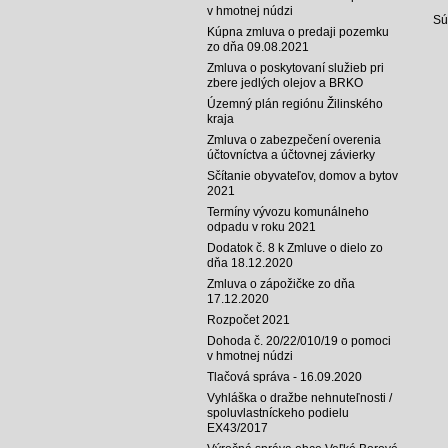
v hmotnej núdzi
Sú
Kúpna zmluva o predaji pozemku
zo dňa 09.08.2021
Zmluva o poskytovaní služieb pri
zbere jedlých olejov a BRKO
Územný plán regiónu Žilinského
kraja
Zmluva o zabezpečení overenia
účtovníctva a účtovnej závierky
Sčítanie obyvateľov, domov a bytov
2021
Termíny vývozu komunálneho
odpadu v roku 2021
Dodatok č. 8 k Zmluve o dielo zo
dňa 18.12.2020
Zmluva o zápožičke zo dňa
17.12.2020
Rozpočet 2021
Dohoda č. 20/22/010/19 o pomoci
v hmotnej núdzi
Tlačová správa - 16.09.2020
Vyhláška o dražbe nehnuteľnosti /
spoluvlastníckeho podielu
EX43/2017