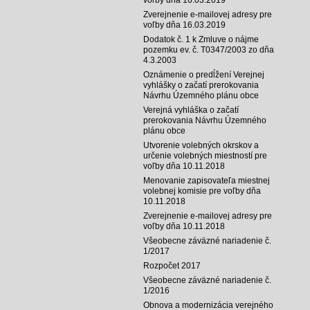
Zverejnenie e-mailovej adresy pre
voľby dňa 16.03.2019
Dodatok č. 1 k Zmluve o nájme
pozemku ev. č. T0347/2003 zo dňa
4.3.2003
Oznámenie o predĺžení Verejnej
vyhlášky o začatí prerokovania
Návrhu Územného plánu obce
Verejná vyhláška o začatí
prerokovania Návrhu Územného
plánu obce
Utvorenie volebných okrskov a
určenie volebných miestností pre
voľby dňa 10.11.2018
Menovanie zapisovateľa miestnej
volebnej komisie pre voľby dňa
10.11.2018
Zverejnenie e-mailovej adresy pre
voľby dňa 10.11.2018
Všeobecne záväzné nariadenie č.
1/2017
Rozpočet 2017
Všeobecne záväzné nariadenie č.
1/2016
Obnova a modernizácia verejného