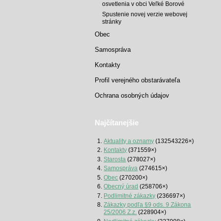
osvetlenia v obci Veľké Borové
Spustenie novej verzie webovej
stránky
Obec
Samospráva
Kontakty
Profil verejného obstarávateľa
Ochrana osobných údajov
Najčítanejšie
Aktuality a oznamy
(132543226×)
Kontakty
(371559×)
Starosta
(278027×)
Samospráva
(274615×)
Obec
(270200×)
Obecný úrad
(258706×)
Podlimitné zákazky
(236697×)
Zákazky podľa §9 ods. 9 Zákona
25/2006 Z.z.
(228904×)