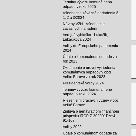
Termíny vývozu komunálneho
odpadu v roku 2025
Všeobecne záväzné nariadenia č.
1, 2 a 3/2024
Návrhy VZN - Všeobecne
záväzných nariadení
Verejná vyhláška - Lukačik,
Lukačiková 2024
Voľby do Európskeho parlamentu
2024
Údaje o komunálnom odpade za
rok 2023
Oznámenie o úrovni vytriedenia
komunálnych odpadov v obci
Veľké Borové za rok 2023
Prezidentské voľby 2024
Termíny vývozu komunálneho
odpadu v roku 2024
Riešenie migračných výziev v obci
Veľké Borové
Zmluva o nenávratnom finančnom
príspevku IROP-Z-302091DAY4-
91-108
Voľby 2023
Údaje o komunálnom odpade za