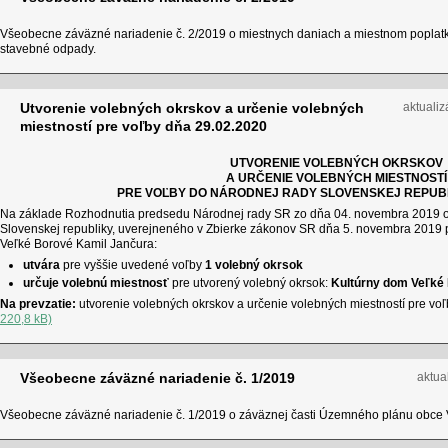
Všeobecne záväzné nariadenie č. 2/2019 o miestnych daniach a miestnom popla
stavebné odpady.
Utvorenie volebných okrskov a určenie volebných
aktualiz
miestností pre voľby dňa 29.02.2020
UTVORENIE VOLEBNÝCH OKRSKOV
A URČENIE VOLEBNÝCH MIESTNOSTÍ
PRE VOĽBY DO NÁRODNEJ RADY SLOVENSKEJ REPUBL
Na základe Rozhodnutia predsedu Národnej rady SR zo dňa 04. novembra 2019 o 
Slovenskej republiky, uverejneného v Zbierke zákonov SR dňa 5. novembra 2019 p
Veľké Borové Kamil Jančura:
utvára
pre vyššie uvedené voľby
1 volebný okrsok
určuje volebnú miestnosť
pre utvorený volebný okrsok:
Kultúrny dom Veľké
Na prevzatie:
utvorenie volebných okrskov a určenie volebných miestností pre vo
220,8 kB)
Všeobecne záväzné nariadenie č. 1/2019
aktua
Všeobecne záväzné nariadenie č. 1/2019 o záväznej časti Územného plánu obce 