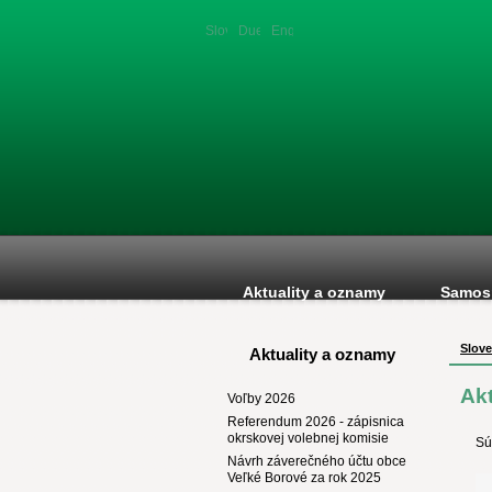
Slovenská
Duetsche
English
verzia
version
version
Aktuality a oznamy
Samos
Slove
Aktuality a oznamy
Ak
Voľby 2026
Referendum 2026 - zápisnica
okrskovej volebnej komisie
Sú
Návrh záverečného účtu obce
Veľké Borové za rok 2025