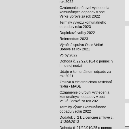
rok 2022
Oznámenie o úrovni vytriedenia
komunálnych odpadov v obci
Veľké Borové za rok 2022
Termíny vývozu komunálneho
odpadu v roku 2023
Doplnkové voľby 2022
Referendum 2023
Výročná správa Obce Veľké
Borové za rok 2021
Voľby 2022
Dohoda č. 22/22/010/4 o pomoci v
hmotnej núdzi
Údaje o komunálnom odpade za
rok 2021
Zmluva o elektronickom zasielaní
faktúr - MADE
Oznámenie o úrovni vytriedenia
komunálnych odpadov v obci
Veľké Borové za rok 2021
Termíny vývozu komunálneho
odpadu v roku 2022
Dodatok č. 2 k Licenčnej zmluve č.
U1396/2013
Dohoda č. 21/22/010/25 o pomoci