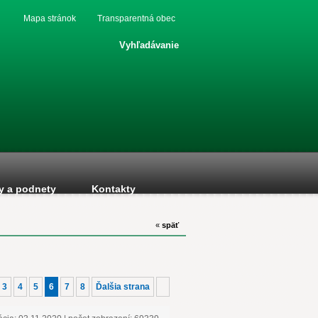
Mapa stránok
Transparentná obec
Vyhľadávanie
y a podnety
Kontakty
«
späť
3
4
5
6
7
8
Ďalšia strana