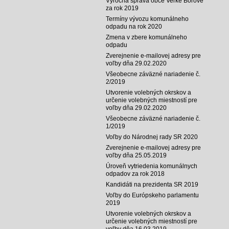
Výročná správa obce Veľké Borové
za rok 2019
Termíny vývozu komunálneho
odpadu na rok 2020
Zmena v zbere komunálneho
odpadu
Zverejnenie e-mailovej adresy pre
voľby dňa 29.02.2020
Všeobecne záväzné nariadenie č.
2/2019
Utvorenie volebných okrskov a
určenie volebných miestností pre
voľby dňa 29.02.2020
Všeobecne záväzné nariadenie č.
1/2019
Voľby do Národnej rady SR 2020
Zverejnenie e-mailovej adresy pre
voľby dňa 25.05.2019
Úroveň vytriedenia komunálnych
odpadov za rok 2018
Kandidáti na prezidenta SR 2019
Voľby do Európskeho parlamentu
2019
Utvorenie volebných okrskov a
určenie volebných miestností pre
voľby dňa 16.03.2019