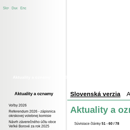
Úvod
Slovenská
Duetsche
English
verzia
version
version
Aktuality a oznamy
Samospráva
Obecný úrad
Slovenská verzia
A
Aktuality a oznamy
Voľby 2026
Aktuality a o
Referendum 2026 - zápisnica
okrskovej volebnej komisie
Návrh záverečného účtu obce
Súvisiace články
51 - 60 / 78
Veľké Borové za rok 2025