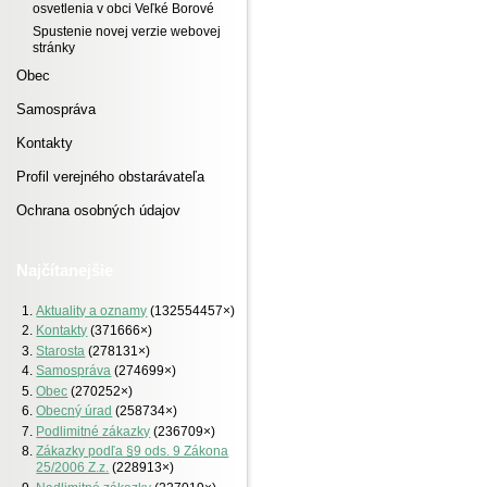
osvetlenia v obci Veľké Borové
Spustenie novej verzie webovej
stránky
Obec
Samospráva
Kontakty
Profil verejného obstarávateľa
Ochrana osobných údajov
Najčítanejšie
Aktuality a oznamy
(132554457×)
Kontakty
(371666×)
Starosta
(278131×)
Samospráva
(274699×)
Obec
(270252×)
Obecný úrad
(258734×)
Podlimitné zákazky
(236709×)
Zákazky podľa §9 ods. 9 Zákona
25/2006 Z.z.
(228913×)