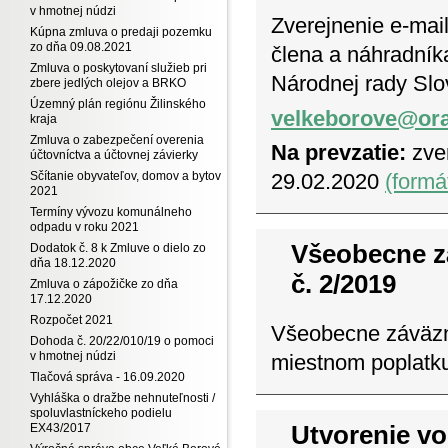
v hmotnej núdzi
Zverejnenie e-mai
Kúpna zmluva o predaji pozemku
zo dňa 09.08.2021
člena a náhradník
Zmluva o poskytovaní služieb pri
Národnej rady Slo
zbere jedlých olejov a BRKO
Územný plán regiónu Žilinského
velkeborove@ora
kraja
Zmluva o zabezpečení overenia
Na prevzatie:
zver
účtovníctva a účtovnej závierky
Sčítanie obyvateľov, domov a bytov
29.02.2020
(formá
2021
Termíny vývozu komunálneho
odpadu v roku 2021
Všeobecne z
Dodatok č. 8 k Zmluve o dielo zo
dňa 18.12.2020
č. 2/2019
Zmluva o zápožičke zo dňa
17.12.2020
Rozpočet 2021
Všeobecne záväzné
Dohoda č. 20/22/010/19 o pomoci
v hmotnej núdzi
miestnom poplatk
Tlačová správa - 16.09.2020
Vyhláška o dražbe nehnuteľnosti /
spoluvlastníckeho podielu
Utvorenie vo
EX43/2017