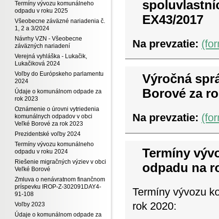
spoluvlastní
Termíny vývozu komunálneho
odpadu v roku 2025
EX43/2017
Všeobecne záväzné nariadenia č.
1, 2 a 3/2024
Návrhy VZN - Všeobecne
Na prevzatie:
(fo
záväzných nariadení
Verejná vyhláška - Lukačik,
Lukačiková 2024
Voľby do Európskeho parlamentu
Výročná spr
2024
Borové za ro
Údaje o komunálnom odpade za
rok 2023
Oznámenie o úrovni vytriedenia
Na prevzatie:
(fo
komunálnych odpadov v obci
Veľké Borové za rok 2023
Prezidentské voľby 2024
Termíny vývozu komunálneho
Termíny výv
odpadu v roku 2024
Riešenie migračných výziev v obci
odpadu na r
Veľké Borové
Zmluva o nenávratnom finančnom
príspevku IROP-Z-302091DAY4-
Termíny vývozu k
91-108
rok 2020:
Voľby 2023
Údaje o komunálnom odpade za