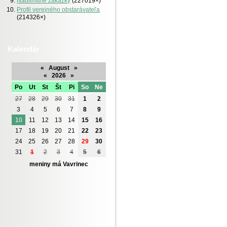
Nadlimitné zákazky
(227019×)
Profil verejného obstarávateľa
(214326×)
Kalendár
«
August
»
«
2026
»
Po
Ut
St
Št
Pi
So
Ne
27
28
29
30
31
1
2
3
4
5
6
7
8
9
10
11
12
13
14
15
16
17
18
19
20
21
22
23
24
25
26
27
28
29
30
31
1
2
3
4
5
6
meniny má Vavrinec