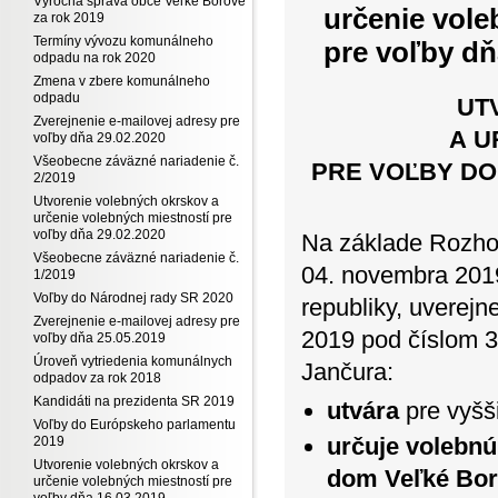
Výročná správa obce Veľké Borové
určenie vole
za rok 2019
Termíny vývozu komunálneho
pre voľby dň
odpadu na rok 2020
Zmena v zbere komunálneho
odpadu
UT
Zverejnenie e-mailovej adresy pre
A U
voľby dňa 29.02.2020
Všeobecne záväzné nariadenie č.
PRE VOĽBY DO
2/2019
Utvorenie volebných okrskov a
určenie volebných miestností pre
voľby dňa 29.02.2020
Na základe Rozho
Všeobecne záväzné nariadenie č.
04. novembra 2019
1/2019
Voľby do Národnej rady SR 2020
republiky, uverej
Zverejnenie e-mailovej adresy pre
2019 pod číslom 3
voľby dňa 25.05.2019
Úroveň vytriedenia komunálnych
Jančura:
odpadov za rok 2018
Kandidáti na prezidenta SR 2019
utvára
pre vyšš
Voľby do Európskeho parlamentu
určuje volebn
2019
Utvorenie volebných okrskov a
dom Veľké Bo
určenie volebných miestností pre
voľby dňa 16.03.2019