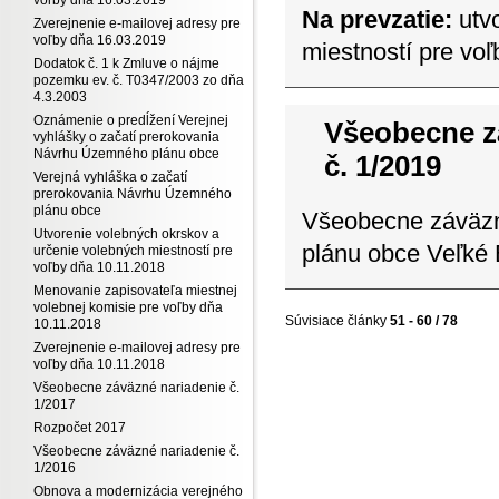
Na prevzatie:
utvo
Zverejnenie e-mailovej adresy pre
voľby dňa 16.03.2019
miestností pre vo
Dodatok č. 1 k Zmluve o nájme
pozemku ev. č. T0347/2003 zo dňa
4.3.2003
Oznámenie o predĺžení Verejnej
Všeobecne z
vyhlášky o začatí prerokovania
Návrhu Územného plánu obce
č. 1/2019
Verejná vyhláška o začatí
prerokovania Návrhu Územného
plánu obce
Všeobecne záväzn
Utvorenie volebných okrskov a
plánu obce Veľké
určenie volebných miestností pre
voľby dňa 10.11.2018
Menovanie zapisovateľa miestnej
volebnej komisie pre voľby dňa
Súvisiace články
51 - 60 / 78
10.11.2018
Zverejnenie e-mailovej adresy pre
voľby dňa 10.11.2018
Všeobecne záväzné nariadenie č.
1/2017
Rozpočet 2017
Všeobecne záväzné nariadenie č.
1/2016
Obnova a modernizácia verejného