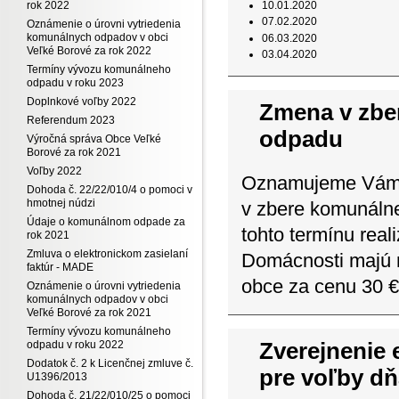
10.01.2020
rok 2022
07.02.2020
Oznámenie o úrovni vytriedenia
komunálnych odpadov v obci
06.03.2020
Veľké Borové za rok 2022
03.04.2020
Termíny vývozu komunálneho
odpadu v roku 2023
Doplnkové voľby 2022
Zmena v zbe
Referendum 2023
odpadu
Výročná správa Obce Veľké
Borové za rok 2021
Voľby 2022
Oznamujeme Vám, 
Dohoda č. 22/22/010/4 o pomoci v
hmotnej núdzi
v zbere komunáln
Údaje o komunálnom odpade za
tohto termínu real
rok 2021
Zmluva o elektronickom zasielaní
Domácnosti majú m
faktúr - MADE
obce za cenu 30 €
Oznámenie o úrovni vytriedenia
komunálnych odpadov v obci
Veľké Borové za rok 2021
Termíny vývozu komunálneho
Zverejnenie 
odpadu v roku 2022
Dodatok č. 2 k Licenčnej zmluve č.
pre voľby dň
U1396/2013
Dohoda č. 21/22/010/25 o pomoci