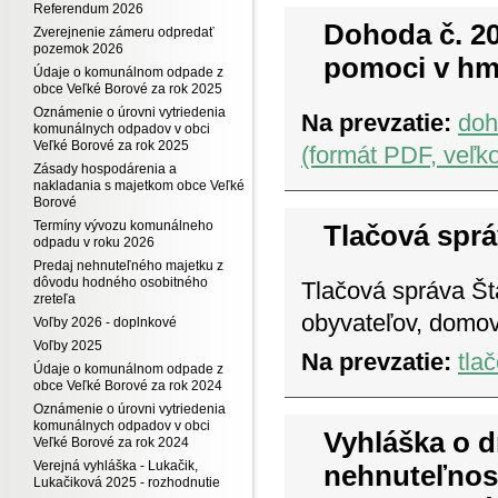
Referendum 2026
Dohoda č. 20
Zverejnenie zámeru odpredať
pozemok 2026
pomoci v hm
Údaje o komunálnom odpade z
obce Veľké Borové za rok 2025
Oznámenie o úrovni vytriedenia
Na prevzatie:
doh
komunálnych odpadov v obci
Veľké Borové za rok 2025
(formát PDF, veľk
Zásady hospodárenia a
nakladania s majetkom obce Veľké
Borové
Termíny vývozu komunálneho
Tlačová sprá
odpadu v roku 2026
Predaj nehnuteľného majetku z
dôvodu hodného osobitného
Tlačová správa Šta
zreteľa
obyvateľov, domov
Voľby 2026 - doplnkové
Voľby 2025
Na prevzatie:
tla
Údaje o komunálnom odpade z
obce Veľké Borové za rok 2024
Oznámenie o úrovni vytriedenia
komunálnych odpadov v obci
Vyhláška o d
Veľké Borové za rok 2024
Verejná vyhláška - Lukačik,
nehnuteľnost
Lukačiková 2025 - rozhodnutie