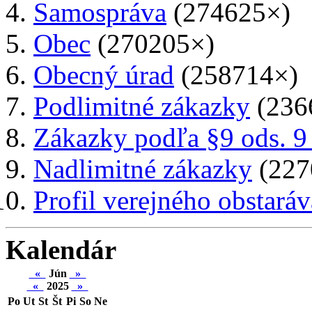
Samospráva
(274625×)
Obec
(270205×)
Obecný úrad
(258714×)
Podlimitné zákazky
(236
Zákazky podľa §9 ods. 9
Nadlimitné zákazky
(227
Profil verejného obstaráv
Kalendár
«
Jún
»
«
2025
»
Po
Ut
St
Št
Pi
So
Ne