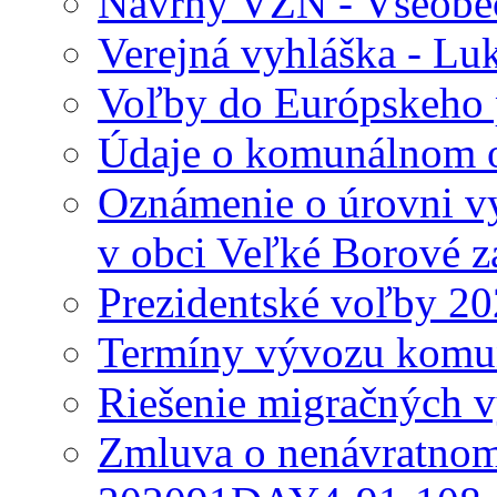
Návrhy VZN - Všeobec
Verejná vyhláška - Lu
Voľby do Európskeho 
Údaje o komunálnom o
Oznámenie o úrovni v
v obci Veľké Borové z
Prezidentské voľby 2
Termíny vývozu komu
Riešenie migračných v
Zmluva o nenávratnom