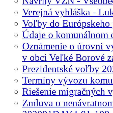
Návrhy VZN - Všeobec
Verejná vyhláška - Lu
Voľby do Európskeho 
Údaje o komunálnom o
Oznámenie o úrovni v
v obci Veľké Borové z
Prezidentské voľby 2
Termíny vývozu komu
Riešenie migračných v
Zmluva o nenávratnom