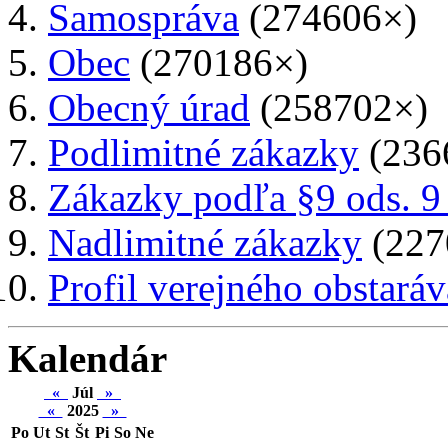
Samospráva
(274606×)
Obec
(270186×)
Obecný úrad
(258702×)
Podlimitné zákazky
(236
Zákazky podľa §9 ods. 9
Nadlimitné zákazky
(227
Profil verejného obstaráv
Kalendár
«
Júl
»
«
2025
»
Po
Ut
St
Št
Pi
So
Ne