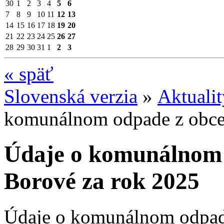
30
1
2
3
4
5
6
7
8
9
10
11
12
13
14
15
16
17
18
19
20
21
22
23
24
25
26
27
28
29
30
31
1
2
3
«
späť
Slovenská verzia
»
Aktuali
komunálnom odpade z obce
Údaje o komunálnom 
Borové za rok 2025
Údaje o komunálnom odpade