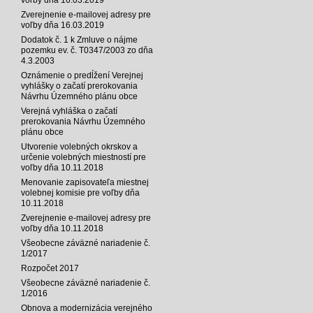
Zverejnenie e-mailovej adresy pre
voľby dňa 16.03.2019
Dodatok č. 1 k Zmluve o nájme
pozemku ev. č. T0347/2003 zo dňa
4.3.2003
Oznámenie o predĺžení Verejnej
vyhlášky o začatí prerokovania
Návrhu Územného plánu obce
Verejná vyhláška o začatí
prerokovania Návrhu Územného
plánu obce
Utvorenie volebných okrskov a
určenie volebných miestností pre
voľby dňa 10.11.2018
Menovanie zapisovateľa miestnej
volebnej komisie pre voľby dňa
10.11.2018
Zverejnenie e-mailovej adresy pre
voľby dňa 10.11.2018
Všeobecne záväzné nariadenie č.
1/2017
Rozpočet 2017
Všeobecne záväzné nariadenie č.
1/2016
Obnova a modernizácia verejného