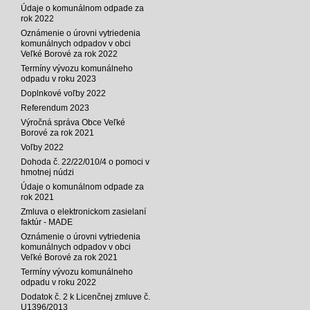
Údaje o komunálnom odpade za
rok 2022
Oznámenie o úrovni vytriedenia
komunálnych odpadov v obci
Veľké Borové za rok 2022
Termíny vývozu komunálneho
odpadu v roku 2023
Doplnkové voľby 2022
Referendum 2023
Výročná správa Obce Veľké
Borové za rok 2021
Voľby 2022
Dohoda č. 22/22/010/4 o pomoci v
hmotnej núdzi
Údaje o komunálnom odpade za
rok 2021
Zmluva o elektronickom zasielaní
faktúr - MADE
Oznámenie o úrovni vytriedenia
komunálnych odpadov v obci
Veľké Borové za rok 2021
Termíny vývozu komunálneho
odpadu v roku 2022
Dodatok č. 2 k Licenčnej zmluve č.
U1396/2013