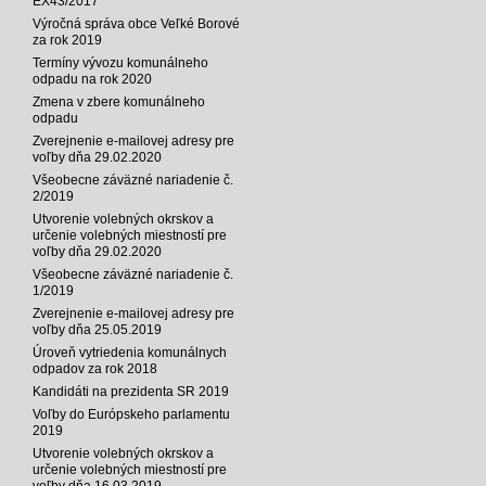
EX43/2017
Výročná správa obce Veľké Borové
za rok 2019
Termíny vývozu komunálneho
odpadu na rok 2020
Zmena v zbere komunálneho
odpadu
Zverejnenie e-mailovej adresy pre
voľby dňa 29.02.2020
Všeobecne záväzné nariadenie č.
2/2019
Utvorenie volebných okrskov a
určenie volebných miestností pre
voľby dňa 29.02.2020
Všeobecne záväzné nariadenie č.
1/2019
Zverejnenie e-mailovej adresy pre
voľby dňa 25.05.2019
Úroveň vytriedenia komunálnych
odpadov za rok 2018
Kandidáti na prezidenta SR 2019
Voľby do Európskeho parlamentu
2019
Utvorenie volebných okrskov a
určenie volebných miestností pre
voľby dňa 16.03.2019