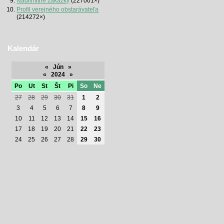
Nadlimitné zákazky
(227001×)
Profil verejného obstarávateľa
(214272×)
Kalendár
«
Jún
»
«
2024
»
Po
Ut
St
Št
Pi
So
Ne
27
28
29
30
31
1
2
3
4
5
6
7
8
9
10
11
12
13
14
15
16
17
18
19
20
21
22
23
24
25
26
27
28
29
30