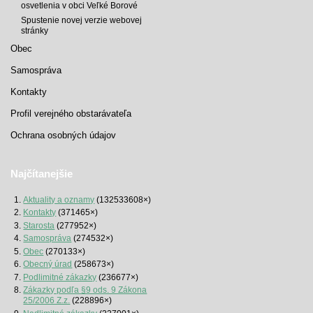
osvetlenia v obci Veľké Borové
Spustenie novej verzie webovej
stránky
Obec
Samospráva
Kontakty
Profil verejného obstarávateľa
Ochrana osobných údajov
Najčítanejšie
Aktuality a oznamy
(132533608×)
Kontakty
(371465×)
Starosta
(277952×)
Samospráva
(274532×)
Obec
(270133×)
Obecný úrad
(258673×)
Podlimitné zákazky
(236677×)
Zákazky podľa §9 ods. 9 Zákona
25/2006 Z.z.
(228896×)