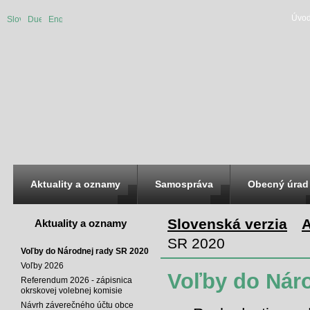
Úvod
Slovenská
Duetsche
English
verzia
version
version
Aktuality a oznamy
Samospráva
Obecný úrad
Slovenská verzia
A
Aktuality a oznamy
SR 2020
Voľby do Národnej rady SR 2020
Voľby 2026
Voľby do Nár
Referendum 2026 - zápisnica
okrskovej volebnej komisie
Návrh záverečného účtu obce