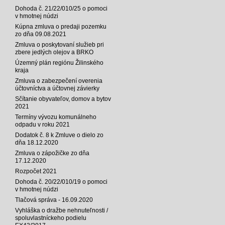
Dohoda č. 21/22/010/25 o pomoci
v hmotnej núdzi
Kúpna zmluva o predaji pozemku
zo dňa 09.08.2021
Zmluva o poskytovaní služieb pri
zbere jedlých olejov a BRKO
Územný plán regiónu Žilinského
kraja
Zmluva o zabezpečení overenia
účtovníctva a účtovnej závierky
Sčítanie obyvateľov, domov a bytov
2021
Termíny vývozu komunálneho
odpadu v roku 2021
Dodatok č. 8 k Zmluve o dielo zo
dňa 18.12.2020
Zmluva o zápožičke zo dňa
17.12.2020
Rozpočet 2021
Dohoda č. 20/22/010/19 o pomoci
v hmotnej núdzi
Tlačová správa - 16.09.2020
Vyhláška o dražbe nehnuteľnosti /
spoluvlastníckeho podielu