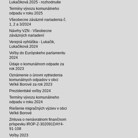
Lukačiková 2025 - rozhodnutie
Termíny vývozu komunálneho
odpadu v roku 2025
Všeobecne záväzné nariadenia č.
1, 2 a 3/2024
Návrhy VZN - Všeobecne
záväzných nariadení
Verejná vyhláška - Lukačik,
Lukačiková 2024
Voľby do Európskeho parlamentu
2024
Údaje o komunálnom odpade za
rok 2023
Oznámenie o úrovni vytriedenia
komunálnych odpadov v obci
Veľké Borové za rok 2023
Prezidentské voľby 2024
Termíny vývozu komunálneho
odpadu v roku 2024
Riešenie migračných výziev v obci
Veľké Borové
Zmluva o nenávratnom finančnom
príspevku IROP-Z-302091DAY4-
91-108
Voľby 2023