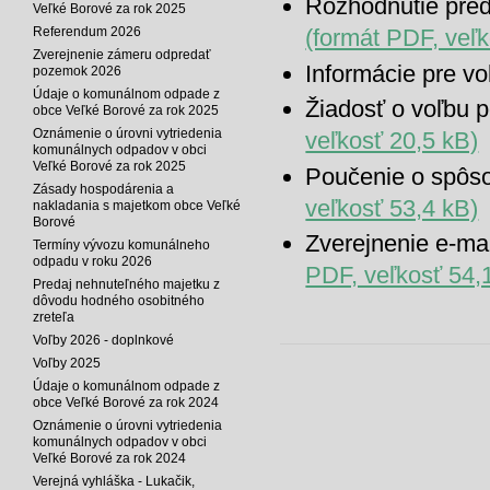
Rozhodnutie pre
Veľké Borové za rok 2025
Referendum 2026
(formát PDF, veľ
Zverejnenie zámeru odpredať
Informácie pre vo
pozemok 2026
Údaje o komunálnom odpade z
Žiadosť o voľbu 
obce Veľké Borové za rok 2025
Oznámenie o úrovni vytriedenia
veľkosť 20,5 kB)
komunálnych odpadov v obci
Veľké Borové za rok 2025
Poučenie o spôso
Zásady hospodárenia a
veľkosť 53,4 kB)
nakladania s majetkom obce Veľké
Borové
Zverejnenie e-mai
Termíny vývozu komunálneho
odpadu v roku 2026
PDF, veľkosť 54,
Predaj nehnuteľného majetku z
dôvodu hodného osobitného
zreteľa
Voľby 2026 - doplnkové
Voľby 2025
Údaje o komunálnom odpade z
obce Veľké Borové za rok 2024
Oznámenie o úrovni vytriedenia
komunálnych odpadov v obci
Veľké Borové za rok 2024
Verejná vyhláška - Lukačik,