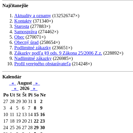
Najčítanejšie
Aktuality a oznamy
(132526747×)
Kontakty
(371340×)
Starosta
(277883×)
Samospráva
(274462×)
Obec
(270071×)
Obecný úrad
(258654×)
Podlimitné zákazky
(236651×)
Zákazky podľa §9 ods. 9 Zákona 25/2006 Z.z.
(228892×)
Nadlimitné zákazky
(226985×)
Profil verejného obstarávateľa
(214248×)
Kalendár
«
August
»
«
2026
»
Po
Ut
St
Št
Pi
So
Ne
27
28
29
30
31
1
2
3
4
5
6
7
8
9
10
11
12
13
14
15
16
17
18
19
20
21
22
23
24
25
26
27
28
29
30