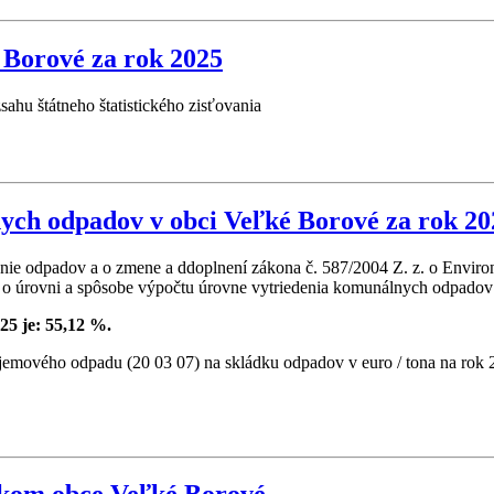
Borové za rok 2025
hu štátneho štatistického zisťovania
ych odpadov v obci Veľké Borové za rok 20
oženie odpadov a o zmene a ddoplnení zákona č. 587/2004 Z. z. o Envi
o úrovni a spôsobe výpočtu úrovne vytriedenia komunálnych odpadov za
5 je: 55,12 %.
emového odpadu (20 03 07) na skládku odpadov v euro / tona na rok 