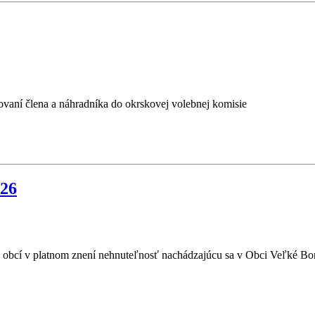
ovaní člena a náhradníka do okrskovej volebnej komisie
026
ku obcí v platnom znení nehnuteľnosť nachádzajúcu sa v Obci Veľké B