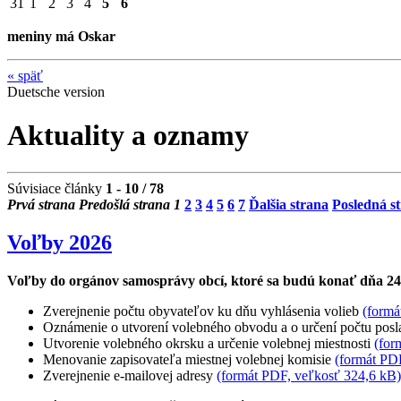
31
1
2
3
4
5
6
meniny má Oskar
«
späť
Duetsche version
Aktuality a oznamy
Súvisiace články
1 - 10 / 78
Prvá strana
Predošlá strana
1
2
3
4
5
6
7
Ďalšia strana
Posledná s
Voľby 2026
Voľby do orgánov samosprávy obcí, ktoré sa budú konať dňa 24
Zverejnenie počtu obyvateľov ku dňu vyhlásenia volieb
(formá
Oznámenie o utvorení volebného obvodu a o určení počtu pos
Utvorenie volebného okrsku a určenie volebnej miestnosti
(for
Menovanie zapisovateľa miestnej volebnej komisie
(formát PD
Zverejnenie e-mailovej adresy
(formát PDF, veľkosť 324,6 kB)