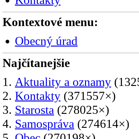
Kontextové menu:
Obecný úrad
Najčítanejšie
Aktuality a oznamy
(132
Kontakty
(371557×)
Starosta
(278025×)
Samospráva
(274614×)
Obec
(270198×)