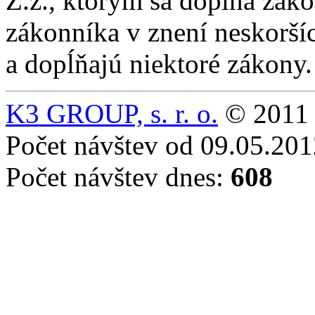
Z.z., ktorým sa dopĺňa zák
zákonníka v znení neskorší
a dopĺňajú niektoré zákony.
K3 GROUP, s. r. o.
© 2011 
Počet návštev od 09.05.20
Počet návštev dnes:
608