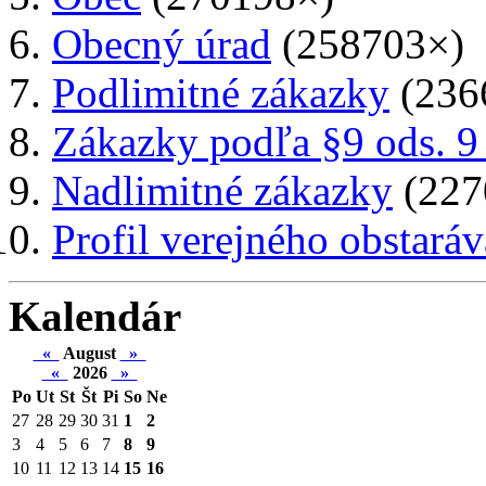
Obecný úrad
(258703×)
Podlimitné zákazky
(236
Zákazky podľa §9 ods. 9
Nadlimitné zákazky
(227
Profil verejného obstaráv
Kalendár
«
August
»
«
2026
»
Po
Ut
St
Št
Pi
So
Ne
27
28
29
30
31
1
2
3
4
5
6
7
8
9
10
11
12
13
14
15
16