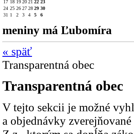
17
18
19
20
21
22
23
24
25
26
27
28
29
30
31
1
2
3
4
5
6
meniny má Ľubomíra
«
späť
Transparentná obec
Transparentná obec
V tejto sekcii je možné vyh
a objednávky zverejňované