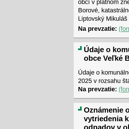
obcí v platnom zn
Borové, katastrál
Liptovský Mikulá
Na prevzatie:
(fo
Údaje o kom
obce Veľké B
Údaje o komunáln
2025 v rozsahu štá
Na prevzatie:
(fo
Oznámenie o
vytriedenia
odpadov v o