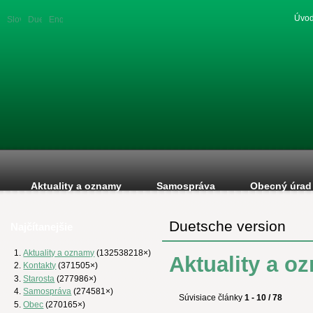
Úvod
Slovenská
Duetsche
English
verzia
version
version
Aktuality a oznamy
Samospráva
Obecný úrad
Duetsche version
Najčítanejšie
Aktuality a oznamy
(132538218×)
Aktuality a o
Kontakty
(371505×)
Starosta
(277986×)
Samospráva
(274581×)
Súvisiace články
1 - 10 / 78
Obec
(270165×)