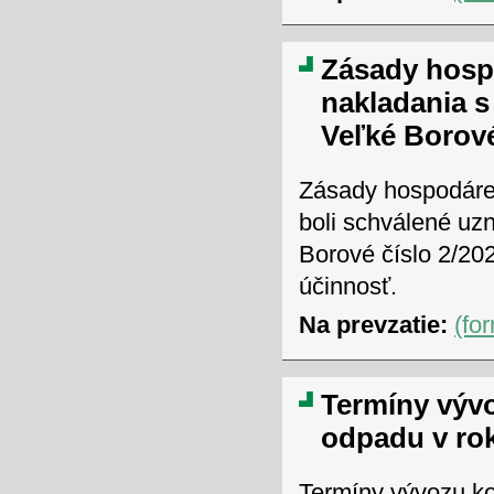
Zásady hosp
nakladania 
Veľké Borov
Zásady hospodáre
boli schválené uz
Borové číslo 2/20
účinnosť.
Na prevzatie:
(fo
Termíny výv
odpadu v ro
Termíny vývozu k