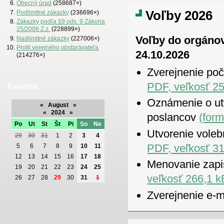
Obecný úrad
(258687×)
Voľby 2026
Podlimitné zákazky
(236696×)
Zákazky podľa §9 ods. 9 Zákona
25/2006 Z.z.
(228899×)
Voľby do orgánov
Nadlimitné zákazky
(227006×)
Profil verejného obstarávateľa
24.10.2026
(214276×)
Zverejnenie poč
PDF, veľkosť 25
Kalendár
Oznámenie o ut
«
August
»
«
2024
»
poslancov
(for
Po
Ut
St
Št
Pi
So
Ne
Utvorenie voleb
29
30
31
1
2
3
4
PDF, veľkosť 31
5
6
7
8
9
10
11
12
13
14
15
16
17
18
Menovanie zapi
19
20
21
22
23
24
25
veľkosť 266,1 k
26
27
28
29
30
31
1
Zverejnenie e-m