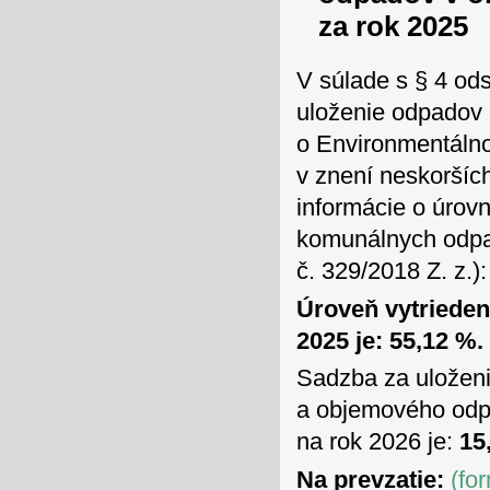
za rok 2025
V súlade s § 4 ods
uloženie odpadov 
o Environmentálno
v znení neskoršíc
informácie o úrov
komunálnych odpad
č. 329/2018 Z. z.):
Úroveň vytriede
2025 je: 55,12 %.
Sadzba za uložen
a objemového odpa
na rok 2026 je:
15
Na prevzatie:
(fo