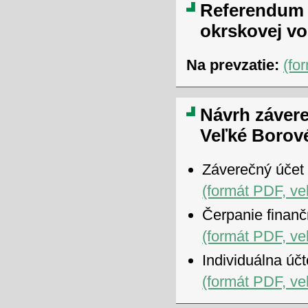
Referendum 2
okrskovej vo
Na prevzatie:
(fo
Návrh záver
Veľké Borové
Záverečný účet
(formát PDF, ve
Čerpanie finan
(formát PDF, ve
Individuálna úč
(formát PDF, ve