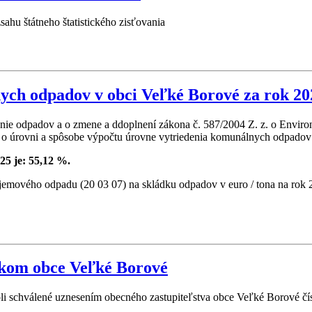
hu štátneho štatistického zisťovania
ych odpadov v obci Veľké Borové za rok 20
oženie odpadov a o zmene a ddoplnení zákona č. 587/2004 Z. z. o Envi
o úrovni a spôsobe výpočtu úrovne vytriedenia komunálnych odpadov za
5 je: 55,12 %.
emového odpadu (20 03 07) na skládku odpadov v euro / tona na rok 
tkom obce Veľké Borové
i schválené uznesením obecného zastupiteľstva obce Veľké Borové čí