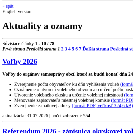
«
späť
English version
Aktuality a oznamy
Súvisiace články
1 - 10 / 78
Prvá strana
Predošlá strana
1
2
3
4
5
6
7
Ďalšia strana
Posledná s
Voľby 2026
Voľby do orgánov samosprávy obcí, ktoré sa budú konať dňa 24
Zverejnenie počtu obyvateľov ku dňu vyhlásenia volieb
(formá
Oznámenie o utvorení volebného obvodu a o určení počtu pos
Utvorenie volebného okrsku a určenie volebnej miestnosti
(for
Menovanie zapisovateľa miestnej volebnej komisie
(formát PD
Zverejnenie e-mailovej adresy
(formát PDF, veľkosť 324,6 kB)
aktualizácia: 31.07.2026 | počet zobrazení: 554
Referendum 2026 - zápisnica okrskovej vo