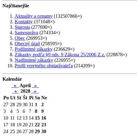
Najčítanejšie
Aktuality a oznamy
(132507866×)
Kontakty
(371048×)
Starosta
(277690×)
Samospráva
(274334×)
Obec
(269953×)
Obecný úrad
(258595×)
Podlimitné zákazky
(236629×)
Zákazky podľa §9 ods. 9 Zákona 25/2006 Z.z.
(228878×)
Nadlimitné zákazky
(226955×)
Profil verejného obstarávateľa
(214209×)
Kalendár
«
Apríl
»
«
2028
»
Po
Ut
St
Št
Pi
So
Ne
27
28
29
30
31
1
2
3
4
5
6
7
8
9
10
11
12
13
14
15
16
17
18
19
20
21
22
23
24
25
26
27
28
29
30