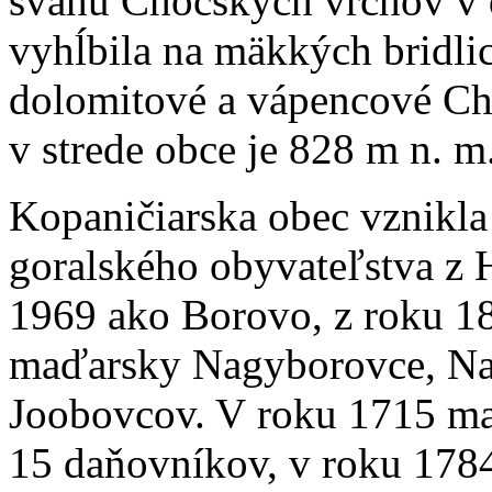
svahu Chočských vrchov v 
vyhĺbila na mäkkých bridlic
dolomitové a vápencové Ch
v strede obce je 828 m n. m
Kopaničiarska obec vznikla
goralského obyvateľstva z 
1969 ako Borovo, z roku 1
maďarsky Nagyborovce, Nag
Joobovcov. V roku 1715 ma
15 daňovníkov, v roku 178