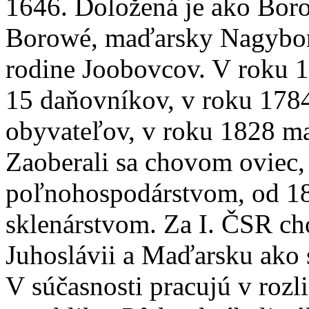
1646. Doložená je ako Bor
Borowé, maďarsky Nagybor
rodine Joobovcov. V roku 1
15 daňovníkov, v roku 178
obyvateľov, v roku 1828 m
Zaoberali sa chovom oviec
poľnohospodárstvom, od 1
sklenárstvom. Za I. ČSR cho
Juhoslávii a Maďarsku ako skl
V súčasnosti pracujú v rozl