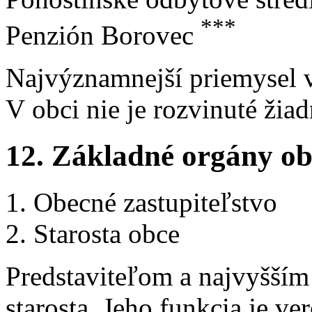
***
Penzión Borovec
Najvýznamnejší priemysel v
V obci nie je rozvinuté žia
12. Základné orgány ob
Obecné zastupiteľstvo
Starosta obce
Predstaviteľom a najvyšší
starosta. Jeho funkcia je v