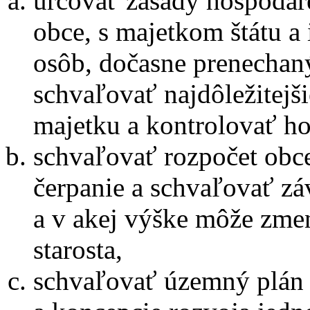
určovať zásady hospodár
obce, s majetkom štátu a
osôb, dočasne prenechan
schvaľovať najdôležitejš
majetku a kontrolovať ho
schvaľovať rozpočet obce
čerpanie a schvaľovať zá
a v akej výške môže zme
starosta,
schvaľovať územný plán o