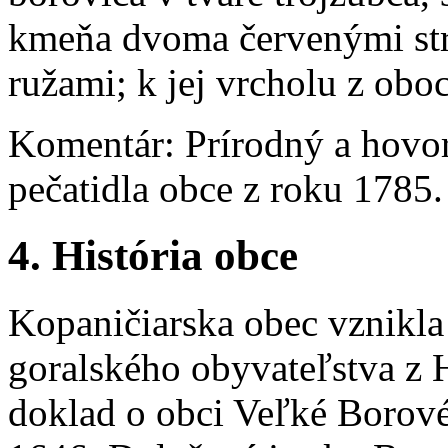
kmeňa dvoma červenými str
ružami; k jej vrcholu z oboc
Komentár: Prírodný a hovor
pečatidla obce z roku 1785.
4. História obce
Kopaničiarska obec vznikla
goralského obyvateľstva z 
doklad o obci Veľké Borov