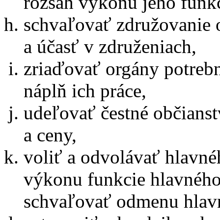
rozsah výkonu jeho funkc
schvaľovať združovanie o
a účasť v združeniach,
zriaďovať orgány potreb
náplň ich práce,
udeľovať čestné občians
a ceny,
voliť a odvolávať hlavné
výkonu funkcie hlavného 
schvaľovať odmenu hlav