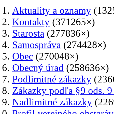
Aktuality a oznamy
(132
Kontakty
(371265×)
Starosta
(277836×)
Samospráva
(274428×)
Obec
(270048×)
Obecný úrad
(258636×)
Podlimitné zákazky
(236
Zákazky podľa §9 ods. 9
Nadlimitné zákazky
(226
Profil verejného obstaráv