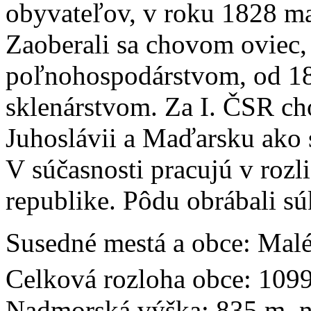
obyvateľov, v roku 1828 m
Zaoberali sa chovom oviec
poľnohospodárstvom, od 1
sklenárstvom. Za I. ČSR cho
Juhoslávii a Maďarsku ako skl
V súčasnosti pracujú v rozl
republike. Pôdu obrábali sú
Susedné mestá a obce: Mal
Celková rozloha obce: 109
Nadmorská výška: 835 m. n