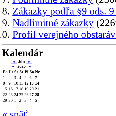
Zákazky podľa §9 ods. 9
Nadlimitné zákazky
(226
Profil verejného obstaráv
Kalendár
«
Jún
»
«
2026
»
Po
Ut
St
Št
Pi
So
Ne
1
2
3
4
5
6
7
8
9
10
11
12
13
14
15
16
17
18
19
20
21
22
23
24
25
26
27
28
29
30
1
2
3
4
5
«
späť