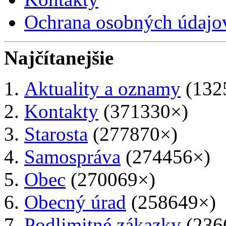
Ochrana osobných údajo
Najčítanejšie
Aktuality a oznamy
(132
Kontakty
(371330×)
Starosta
(277870×)
Samospráva
(274456×)
Obec
(270069×)
Obecný úrad
(258649×)
Podlimitné zákazky
(236