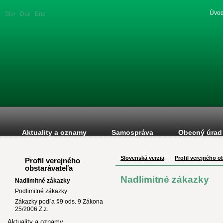
Úvod
Slovenská
Duetsche
English
verzia
version
version
Aktuality a oznamy
Samospráva
Obecný úrad
Slovenská verzia
Profil verejného o
Profil verejného
obstarávateľa
Nadlimitné zákazky
Nadlimitné zákazky
Podlimitné zákazky
Zákazky podľa §9 ods. 9 Zákona
25/2006 Z.z.
Aktuality a oznamy