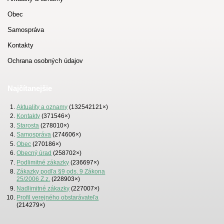
Obec
Samospráva
Kontakty
Ochrana osobných údajov
Najčítanejšie
Aktuality a oznamy
(132542121×)
Kontakty
(371546×)
Starosta
(278010×)
Samospráva
(274606×)
Obec
(270186×)
Obecný úrad
(258702×)
Podlimitné zákazky
(236697×)
Zákazky podľa §9 ods. 9 Zákona
25/2006 Z.z.
(228903×)
Nadlimitné zákazky
(227007×)
Profil verejného obstarávateľa
(214279×)