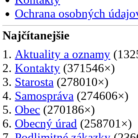
Ochrana osobných údajo
Najčítanejšie
Aktuality a oznamy
(132
Kontakty
(371546×)
Starosta
(278010×)
Samospráva
(274606×)
Obec
(270186×)
Obecný úrad
(258701×)
Podlimitné zákazky
(236