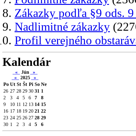
Zákazky podľa §9 ods. 9
Nadlimitné zákazky
(227
Profil verejného obstaráv
Kalendár
«
Jún
»
«
2025
»
Po
Ut
St
Št
Pi
So
Ne
26
27
28
29
30
31
1
2
3
4
5
6
7
8
9
10
11
12
13
14
15
16
17
18
19
20
21
22
23
24
25
26
27
28
29
30
1
2
3
4
5
6