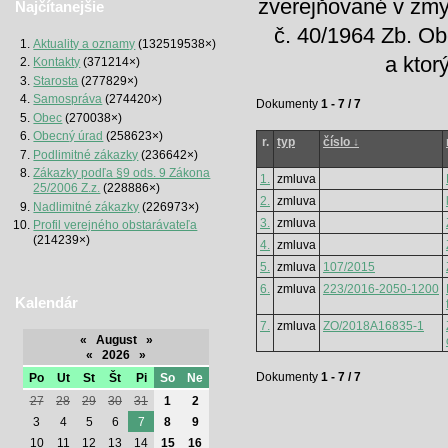
zverejňované v zmy
Najčítanejšie
č. 40/1964 Zb. Ob
Aktuality a oznamy
(132519538×)
a ktor
Kontakty
(371214×)
Starosta
(277829×)
Samospráva
(274420×)
Dokumenty
1 - 7 / 7
Obec
(270038×)
Obecný úrad
(258623×)
r.
typ
číslo ↓
Podlimitné zákazky
(236642×)
Zákazky podľa §9 ods. 9 Zákona
1.
zmluva
25/2006 Z.z.
(228886×)
2.
zmluva
Nadlimitné zákazky
(226973×)
3.
zmluva
Profil verejného obstarávateľa
(214239×)
4.
zmluva
5.
zmluva
107/2015
6.
zmluva
223/2016-2050-1200
Kalendár
7.
zmluva
ZO/2018A16835-1
«
August
»
«
2026
»
Dokumenty
1 - 7 / 7
Po
Ut
St
Št
Pi
So
Ne
27
28
29
30
31
1
2
3
4
5
6
7
8
9
10
11
12
13
14
15
16