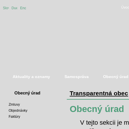
Úvod
Slovenská
Duetsche
English
verzia
version
version
Aktuality a oznamy
Samospráva
Obecný úrad
Transparentná obec
Obecný úrad
Zmluvy
Obecný úrad
Objednávky
Faktúry
V tejto sekcii je