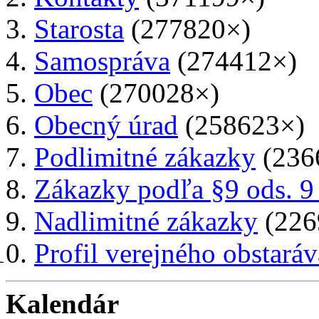
Starosta
(277820×)
Samospráva
(274412×)
Obec
(270028×)
Obecný úrad
(258623×)
Podlimitné zákazky
(236
Zákazky podľa §9 ods. 9
Nadlimitné zákazky
(226
Profil verejného obstaráv
Kalendár