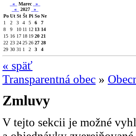
«
Marec
»
«
2027
»
Po
Ut
St
Št
Pi
So
Ne
1
2
3
4
5
6
7
8
9
10
11
12
13
14
15
16
17
18
19
20
21
22
23
24
25
26
27
28
29
30
31
1
2
3
4
«
späť
Transparentná obec
»
Obecn
Zmluvy
V tejto sekcii je možné vyh
a objednávky zverejňované