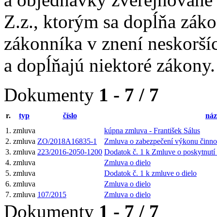
Z.z., ktorým sa dopĺňa zák
zákonníka v znení neskorší
a dopĺňajú niektoré zákony.
Dokumenty
1 - 7 / 7
r.
typ
číslo
náz
1.
zmluva
kúpna zmluva - František Sálus
2.
zmluva
ZO/2018A16835-1
Zmluva o zabezpečení výkonu činno
3.
zmluva
223/2016-2050-1200
Dodatok č. 1 k Zmluve o poskytnutí
4.
zmluva
Zmluva o dielo
5.
zmluva
Dodatok č. 1 k zmluve o dielo
6.
zmluva
Zmluva o dielo
7.
zmluva
107/2015
Zmluva o dielo
Dokumenty
1 - 7 / 7