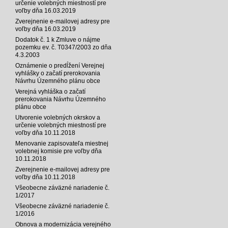
určenie volebných miestností pre
voľby dňa 16.03.2019
Zverejnenie e-mailovej adresy pre
voľby dňa 16.03.2019
Dodatok č. 1 k Zmluve o nájme
pozemku ev. č. T0347/2003 zo dňa
4.3.2003
Oznámenie o predĺžení Verejnej
vyhlášky o začatí prerokovania
Návrhu Územného plánu obce
Verejná vyhláška o začatí
prerokovania Návrhu Územného
plánu obce
Utvorenie volebných okrskov a
určenie volebných miestností pre
voľby dňa 10.11.2018
Menovanie zapisovateľa miestnej
volebnej komisie pre voľby dňa
10.11.2018
Zverejnenie e-mailovej adresy pre
voľby dňa 10.11.2018
Všeobecne záväzné nariadenie č.
1/2017
Všeobecne záväzné nariadenie č.
1/2016
Obnova a modernizácia verejného