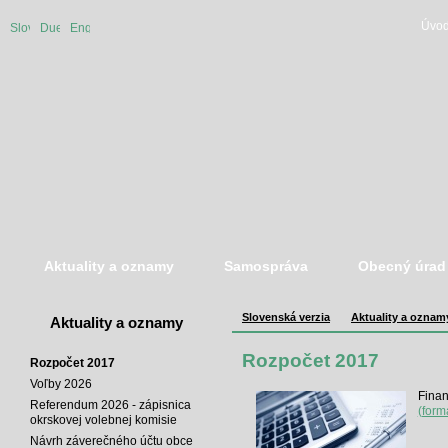
Úvod
Slovenská
Duetsche
English
verzia
version
version
Aktuality a oznamy
Samospráva
Obecný úrad
Slovenská verzia
Aktuality a oznam
Aktuality a oznamy
Rozpočet 2017
Rozpočet 2017
Voľby 2026
Finan
Referendum 2026 - zápisnica
(form
okrskovej volebnej komisie
Návrh záverečného účtu obce