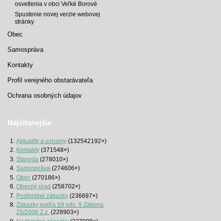
osvetlenia v obci Veľké Borové
Spustenie novej verzie webovej
stránky
Obec
Samospráva
Kontakty
Profil verejného obstarávateľa
Ochrana osobných údajov
Najčítanejšie
Aktuality a oznamy
(132542192×)
Kontakty
(371548×)
Starosta
(278010×)
Samospráva
(274606×)
Obec
(270186×)
Obecný úrad
(258702×)
Podlimitné zákazky
(236697×)
Zákazky podľa §9 ods. 9 Zákona
25/2006 Z.z.
(228903×)