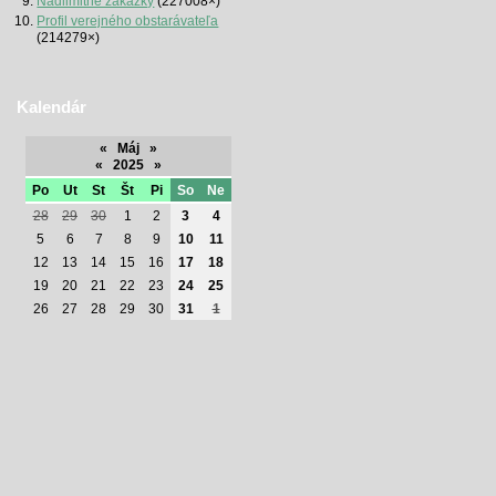
Nadlimitné zákazky
(227008×)
Profil verejného obstarávateľa
(214279×)
Kalendár
«
Máj
»
«
2025
»
Po
Ut
St
Št
Pi
So
Ne
28
29
30
1
2
3
4
5
6
7
8
9
10
11
12
13
14
15
16
17
18
19
20
21
22
23
24
25
26
27
28
29
30
31
1