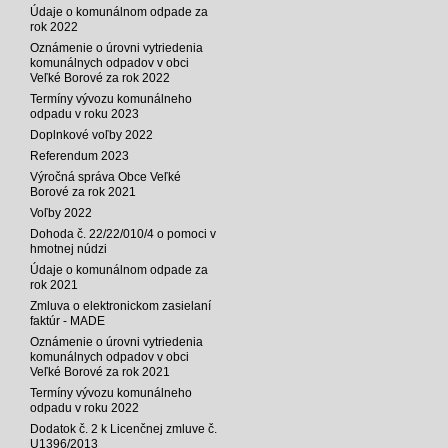
Údaje o komunálnom odpade za
rok 2022
Oznámenie o úrovni vytriedenia
komunálnych odpadov v obci
Veľké Borové za rok 2022
Termíny vývozu komunálneho
odpadu v roku 2023
Doplnkové voľby 2022
Referendum 2023
Výročná správa Obce Veľké
Borové za rok 2021
Voľby 2022
Dohoda č. 22/22/010/4 o pomoci v
hmotnej núdzi
Údaje o komunálnom odpade za
rok 2021
Zmluva o elektronickom zasielaní
faktúr - MADE
Oznámenie o úrovni vytriedenia
komunálnych odpadov v obci
Veľké Borové za rok 2021
Termíny vývozu komunálneho
odpadu v roku 2022
Dodatok č. 2 k Licenčnej zmluve č.
U1396/2013