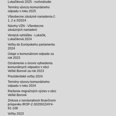
Lukačiková 2025 - rozhodnutie
Termíny vývozu komunálneho
odpadu v roku 2025
Všeobecne záväzné nariadenia č.
1, 2 a 3/2024
Návrhy VZN - Všeobecne
záväzných nariadení
Verejná vyhláška - Lukačik,
Lukačiková 2024
Voľby do Európskeho parlamentu
2024
Údaje o komunálnom odpade za
rok 2023
Oznámenie o úrovni vytriedenia
komunálnych odpadov v obci
Veľké Borové za rok 2023
Prezidentské voľby 2024
Termíny vývozu komunálneho
odpadu v roku 2024
Riešenie migračných výziev v obci
Veľké Borové
Zmluva o nenávratnom finančnom
príspevku IROP-Z-302091DAY4-
91-108
Voľby 2023