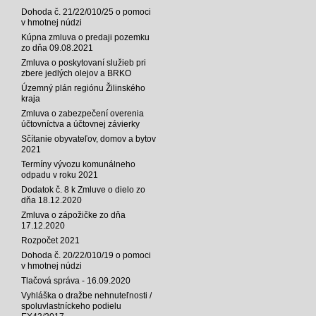
Dohoda č. 21/22/010/25 o pomoci
v hmotnej núdzi
Kúpna zmluva o predaji pozemku
zo dňa 09.08.2021
Zmluva o poskytovaní služieb pri
zbere jedlých olejov a BRKO
Územný plán regiónu Žilinského
kraja
Zmluva o zabezpečení overenia
účtovníctva a účtovnej závierky
Sčítanie obyvateľov, domov a bytov
2021
Termíny vývozu komunálneho
odpadu v roku 2021
Dodatok č. 8 k Zmluve o dielo zo
dňa 18.12.2020
Zmluva o zápožičke zo dňa
17.12.2020
Rozpočet 2021
Dohoda č. 20/22/010/19 o pomoci
v hmotnej núdzi
Tlačová správa - 16.09.2020
Vyhláška o dražbe nehnuteľnosti /
spoluvlastníckeho podielu