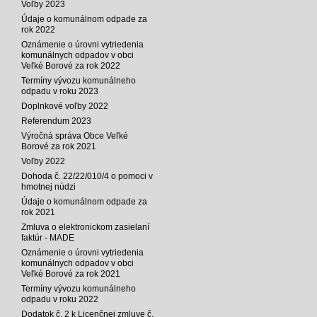
Voľby 2023
Údaje o komunálnom odpade za
rok 2022
Oznámenie o úrovni vytriedenia
komunálnych odpadov v obci
Veľké Borové za rok 2022
Termíny vývozu komunálneho
odpadu v roku 2023
Doplnkové voľby 2022
Referendum 2023
Výročná správa Obce Veľké
Borové za rok 2021
Voľby 2022
Dohoda č. 22/22/010/4 o pomoci v
hmotnej núdzi
Údaje o komunálnom odpade za
rok 2021
Zmluva o elektronickom zasielaní
faktúr - MADE
Oznámenie o úrovni vytriedenia
komunálnych odpadov v obci
Veľké Borové za rok 2021
Termíny vývozu komunálneho
odpadu v roku 2022
Dodatok č. 2 k Licenčnej zmluve č.