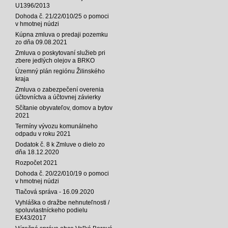
U1396/2013
Dohoda č. 21/22/010/25 o pomoci
v hmotnej núdzi
Kúpna zmluva o predaji pozemku
zo dňa 09.08.2021
Zmluva o poskytovaní služieb pri
zbere jedlých olejov a BRKO
Územný plán regiónu Žilinského
kraja
Zmluva o zabezpečení overenia
účtovníctva a účtovnej závierky
Sčítanie obyvateľov, domov a bytov
2021
Termíny vývozu komunálneho
odpadu v roku 2021
Dodatok č. 8 k Zmluve o dielo zo
dňa 18.12.2020
Rozpočet 2021
Dohoda č. 20/22/010/19 o pomoci
v hmotnej núdzi
Tlačová správa - 16.09.2020
Vyhláška o dražbe nehnuteľnosti /
spoluvlastníckeho podielu
EX43/2017