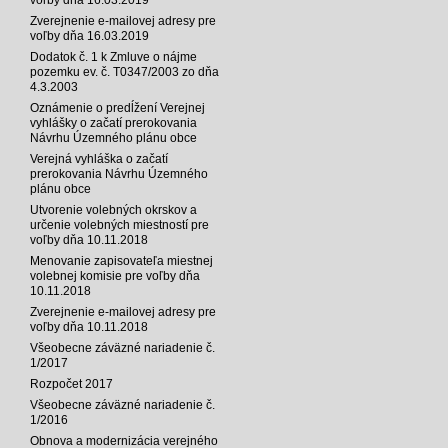
Zverejnenie e-mailovej adresy pre
voľby dňa 16.03.2019
Dodatok č. 1 k Zmluve o nájme
pozemku ev. č. T0347/2003 zo dňa
4.3.2003
Oznámenie o predĺžení Verejnej
vyhlášky o začatí prerokovania
Návrhu Územného plánu obce
Verejná vyhláška o začatí
prerokovania Návrhu Územného
plánu obce
Utvorenie volebných okrskov a
určenie volebných miestností pre
voľby dňa 10.11.2018
Menovanie zapisovateľa miestnej
volebnej komisie pre voľby dňa
10.11.2018
Zverejnenie e-mailovej adresy pre
voľby dňa 10.11.2018
Všeobecne záväzné nariadenie č.
1/2017
Rozpočet 2017
Všeobecne záväzné nariadenie č.
1/2016
Obnova a modernizácia verejného