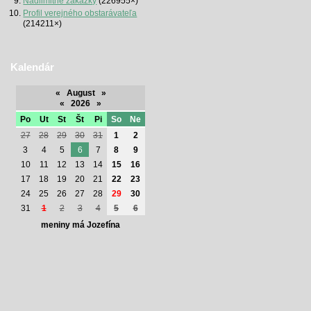
Nadlimitné zákazky
(226955×)
Profil verejného obstarávateľa
(214211×)
Kalendár
«
August
»
«
2026
»
Po
Ut
St
Št
Pi
So
Ne
27
28
29
30
31
1
2
3
4
5
6
7
8
9
10
11
12
13
14
15
16
17
18
19
20
21
22
23
24
25
26
27
28
29
30
31
1
2
3
4
5
6
meniny má Jozefína