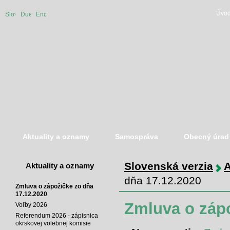
Úvod
Slovenská
Duetsche
English
verzia
version
version
Aktuality a oznamy
Samospráva
Obecný úrad
Slovenská verzia
A
Aktuality a oznamy
dňa 17.12.2020
Zmluva o zápožičke zo dňa
17.12.2020
Zmluva o zápo
Voľby 2026
Referendum 2026 - zápisnica
okrskovej volebnej komisie