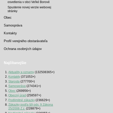
osvetlenia v obci Veľké Borové
Spustenie novej verzie webovej
stránky
Obec
Samospráva
Kontakty
Profil verejného obstarávateľa
Ochrana osobných údajov
Najčítanejšie
Aktuality a oznamy
(132508365×)
Kontakty
(371053×)
Starosta
(277700×)
Samospráva
(274341×)
Obec
(269956×)
Obecný úrad
(258597×)
Podlimitné zákazky
(236629×)
Zákazky podľa §9 ods. 9 Zákona
25/2006 Z.z.
(228879×)