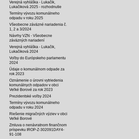
Verejná vyhláška - Lukačik,
Lukačiková 2025 - rozhodnutie
Termíny vývozu komunálneho
odpadu v roku 2025
Všeobecne záväzné nariadenia č.
1, 2 a 3/2024
Návrhy VZN - Všeobecne
záväzných nariadení
Verejná vyhláška - Lukačik,
Lukačiková 2024
Voľby do Európskeho parlamentu
2024
Údaje o komunálnom odpade za
rok 2023
Oznámenie o úrovni vytriedenia
komunálnych odpadov v obci
Veľké Borové za rok 2023
Prezidentské voľby 2024
Termíny vývozu komunálneho
odpadu v roku 2024
Riešenie migračných výziev v obci
Veľké Borové
Zmluva o nenávratnom finančnom
príspevku IROP-Z-302091DAY4-
91-108