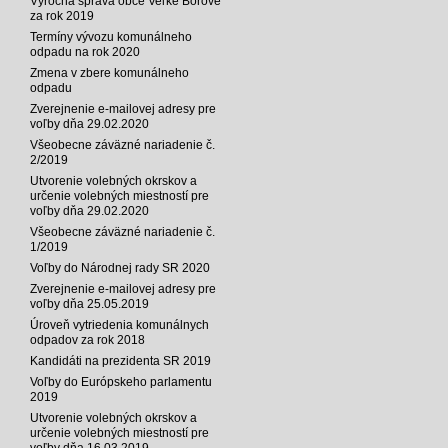
Výročná správa obce Veľké Borové
za rok 2019
Termíny vývozu komunálneho
odpadu na rok 2020
Zmena v zbere komunálneho
odpadu
Zverejnenie e-mailovej adresy pre
voľby dňa 29.02.2020
Všeobecne záväzné nariadenie č.
2/2019
Utvorenie volebných okrskov a
určenie volebných miestností pre
voľby dňa 29.02.2020
Všeobecne záväzné nariadenie č.
1/2019
Voľby do Národnej rady SR 2020
Zverejnenie e-mailovej adresy pre
voľby dňa 25.05.2019
Úroveň vytriedenia komunálnych
odpadov za rok 2018
Kandidáti na prezidenta SR 2019
Voľby do Európskeho parlamentu
2019
Utvorenie volebných okrskov a
určenie volebných miestností pre
voľby dňa 16.03.2019