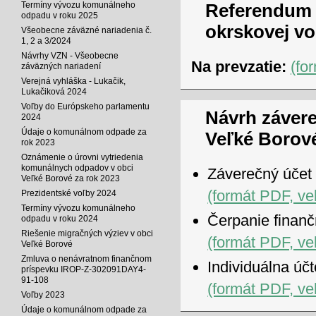
Referendum 2
Termíny vývozu komunálneho
odpadu v roku 2025
okrskovej vo
Všeobecne záväzné nariadenia č.
1, 2 a 3/2024
Návrhy VZN - Všeobecne
Na prevzatie:
(fo
záväzných nariadení
Verejná vyhláška - Lukačik,
Lukačiková 2024
Voľby do Európskeho parlamentu
Návrh záver
2024
Údaje o komunálnom odpade za
Veľké Borové
rok 2023
Oznámenie o úrovni vytriedenia
komunálnych odpadov v obci
Záverečný účet
Veľké Borové za rok 2023
(formát PDF, ve
Prezidentské voľby 2024
Termíny vývozu komunálneho
Čerpanie finan
odpadu v roku 2024
Riešenie migračných výziev v obci
(formát PDF, ve
Veľké Borové
Zmluva o nenávratnom finančnom
Individuálna úč
príspevku IROP-Z-302091DAY4-
91-108
(formát PDF, ve
Voľby 2023
Údaje o komunálnom odpade za