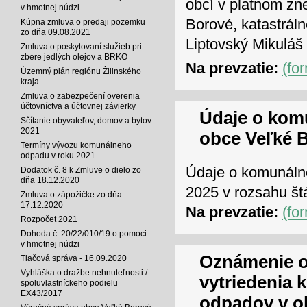
obcí v platnom zn
v hmotnej núdzi
Borové, katastrál
Kúpna zmluva o predaji pozemku
zo dňa 09.08.2021
Liptovský Mikulá
Zmluva o poskytovaní služieb pri
zbere jedlých olejov a BRKO
Na prevzatie:
(fo
Územný plán regiónu Žilinského
kraja
Zmluva o zabezpečení overenia
účtovníctva a účtovnej závierky
Údaje o kom
Sčítanie obyvateľov, domov a bytov
2021
obce Veľké B
Termíny vývozu komunálneho
odpadu v roku 2021
Údaje o komunáln
Dodatok č. 8 k Zmluve o dielo zo
dňa 18.12.2020
2025 v rozsahu štá
Zmluva o zápožičke zo dňa
17.12.2020
Na prevzatie:
(fo
Rozpočet 2021
Dohoda č. 20/22/010/19 o pomoci
v hmotnej núdzi
Oznámenie o
Tlačová správa - 16.09.2020
Vyhláška o dražbe nehnuteľnosti /
vytriedenia
spoluvlastníckeho podielu
EX43/2017
odpadov v o