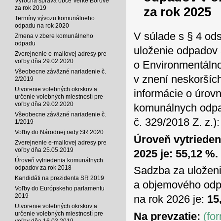
Výročná správa obce Veľké Borové
za rok 2025
za rok 2019
Termíny vývozu komunálneho
odpadu na rok 2020
V súlade s § 4 ods
Zmena v zbere komunálneho
odpadu
uloženie odpadov 
Zverejnenie e-mailovej adresy pre
voľby dňa 29.02.2020
o Environmentálno
Všeobecne záväzné nariadenie č.
v znení neskoršíc
2/2019
Utvorenie volebných okrskov a
informácie o úrov
určenie volebných miestností pre
voľby dňa 29.02.2020
komunálnych odpad
Všeobecne záväzné nariadenie č.
č. 329/2018 Z. z.):
1/2019
Voľby do Národnej rady SR 2020
Úroveň vytriede
Zverejnenie e-mailovej adresy pre
voľby dňa 25.05.2019
2025 je: 55,12 %.
Úroveň vytriedenia komunálnych
odpadov za rok 2018
Sadzba za uložen
Kandidáti na prezidenta SR 2019
a objemového odpa
Voľby do Európskeho parlamentu
2019
na rok 2026 je:
15
Utvorenie volebných okrskov a
určenie volebných miestností pre
Na prevzatie:
(fo
voľby dňa 16.03.2019