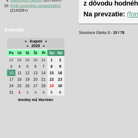
Nadlimitné zákazky
(227020×)
z dôvodu hodnéh
Profil verejného obstarávateľa
(214326×)
Na prevzatie:
(fo
Kalendár
Súvisiace články
1 - 10 / 78
«
August
»
«
2026
»
Po
Ut
St
Št
Pi
So
Ne
27
28
29
30
31
1
2
3
4
5
6
7
8
9
10
11
12
13
14
15
16
17
18
19
20
21
22
23
24
25
26
27
28
29
30
31
1
2
3
4
5
6
meniny má Vavrinec