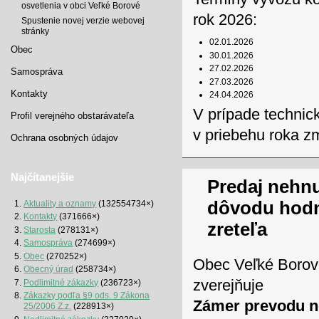
osvetlenia v obci Veľké Borové
rok 2026:
Spustenie novej verzie webovej
stránky
02.01.2026
Obec
30.01.2026
27.02.2026
Samospráva
27.03.2026
Kontakty
24.04.2026
V prípade technic
Profil verejného obstarávateľa
v priebehu roka z
Ochrana osobných údajov
Najčítanejšie
Predaj nehn
dôvodu hod
Aktuality a oznamy
(132554734×)
Kontakty
(371666×)
zreteľa
Starosta
(278131×)
Samospráva
(274699×)
Obec
(270252×)
Obec Veľké Borov
Obecný úrad
(258734×)
zverejňuje
Podlimitné zákazky
(236723×)
Zákazky podľa §9 ods. 9 Zákona
Zámer prevodu n
25/2006 Z.z.
(228913×)