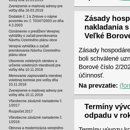
Zverejnenie e-mailovej adresy pre
voľby dňa 16.03.2019
Zásady hosp
Dodatok č. 1 k Zmluve o nájme
pozemku ev. č. T0347/2003 zo dňa
nakladania 
4.3.2003
Oznámenie o predĺžení Verejnej
Veľké Borov
vyhlášky o začatí prerokovania
Návrhu Územného plánu obce
Verejná vyhláška o začatí
Zásady hospodáre
prerokovania Návrhu Územného
plánu obce
boli schválené uz
Utvorenie volebných okrskov a
určenie volebných miestností pre
Borové číslo 2/20
voľby dňa 10.11.2018
účinnosť.
Menovanie zapisovateľa miestnej
volebnej komisie pre voľby dňa
Na prevzatie:
(fo
10.11.2018
Zverejnenie e-mailovej adresy pre
voľby dňa 10.11.2018
Všeobecne záväzné nariadenie č.
Termíny výv
1/2017
Rozpočet 2017
odpadu v ro
Všeobecne záväzné nariadenie č.
1/2016
Termíny vývozu k
Obnova a modernizácia verejného