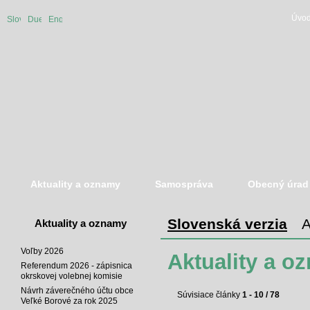
Úvod
Slovenská
Duetsche
English
verzia
version
version
Aktuality a oznamy
Samospráva
Obecný úrad
Slovenská verzia
A
Aktuality a oznamy
Voľby 2026
Aktuality a o
Referendum 2026 - zápisnica
okrskovej volebnej komisie
Návrh záverečného účtu obce
Súvisiace články
1 - 10 / 78
Veľké Borové za rok 2025