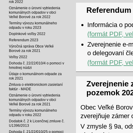
rok 2022
Referendum 
Oznámenie o úrovni vytriedenia
komunálnych odpadov v obci
Veľké Borové za rok 2022
Termíny vývozu komunálneho
Informácia o po
odpadu v roku 2023
(formát PDF, ve
Doplnkové voľby 2022
Referendum 2023
Zverejnenie e-m
Výročná správa Obce Veľké
Borové za rok 2021
o delegovaní čl
Voľby 2022
(formát PDF, ve
Dohoda č. 22/22/010/4 o pomoci v
hmotnej núdzi
Údaje o komunálnom odpade za
rok 2021
Zverejnenie
Zmluva o elektronickom zasielaní
faktúr - MADE
pozemok 20
Oznámenie o úrovni vytriedenia
komunálnych odpadov v obci
Veľké Borové za rok 2021
Obec Veľké Borov
Termíny vývozu komunálneho
zverejňuje zámer 
odpadu v roku 2022
Dodatok č. 2 k Licenčnej zmluve č.
V zmysle § 9a, od
U1396/2013
Dohoda č. 21/22/010/25 o pomoci