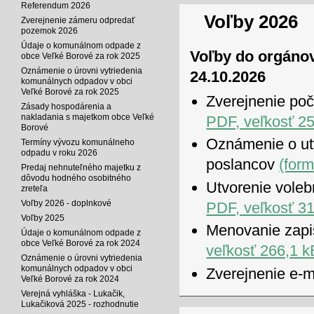
Referendum 2026
Voľby 2026
Zverejnenie zámeru odpredať
pozemok 2026
Údaje o komunálnom odpade z
Voľby do orgánov
obce Veľké Borové za rok 2025
Oznámenie o úrovni vytriedenia
24.10.2026
komunálnych odpadov v obci
Veľké Borové za rok 2025
Zverejnenie poč
Zásady hospodárenia a
nakladania s majetkom obce Veľké
PDF, veľkosť 25
Borové
Oznámenie o ut
Termíny vývozu komunálneho
odpadu v roku 2026
poslancov
(for
Predaj nehnuteľného majetku z
dôvodu hodného osobitného
Utvorenie voleb
zreteľa
Voľby 2026 - doplnkové
PDF, veľkosť 31
Voľby 2025
Menovanie zapi
Údaje o komunálnom odpade z
obce Veľké Borové za rok 2024
veľkosť 266,1 k
Oznámenie o úrovni vytriedenia
komunálnych odpadov v obci
Zverejnenie e-m
Veľké Borové za rok 2024
Verejná vyhláška - Lukačik,
Lukačiková 2025 - rozhodnutie