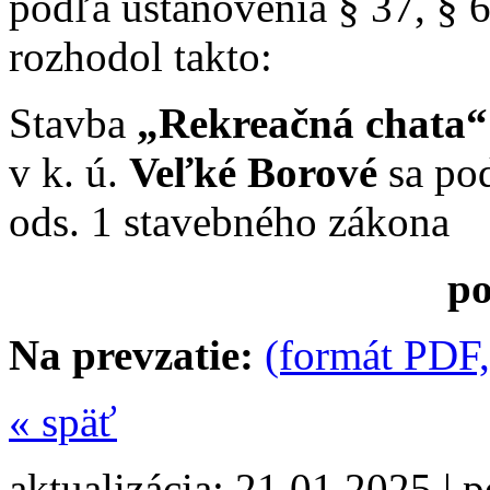
podľa ustanovenia § 37, § 
rozhodol takto:
Stavba
„Rekreačná chata“
v k. ú.
Veľké Borové
sa pod
ods. 1 stavebného zákona
po
Na prevzatie:
(formát PDF,
«
späť
aktualizácia: 21.01.2025 | 