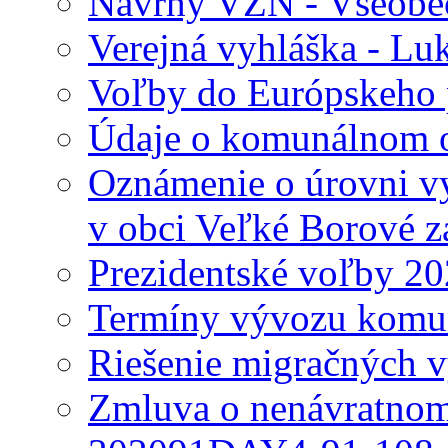
Návrhy VZN - Všeobec
Verejná vyhláška - Lu
Voľby do Európskeho 
Údaje o komunálnom o
Oznámenie o úrovni v
v obci Veľké Borové z
Prezidentské voľby 2
Termíny vývozu komu
Riešenie migračných v
Zmluva o nenávratnom