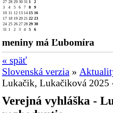
27
28
29
30
31
1
2
3
4
5
6
7
8
9
10
11
12
13
14
15
16
17
18
19
20
21
22
23
24
25
26
27
28
29
30
31
1
2
3
4
5
6
meniny má Ľubomíra
«
späť
Slovenská verzia
»
Aktuali
Lukačik, Lukačiková 2025 
Verejná vyhláška - L