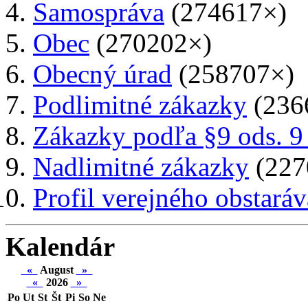
Samospráva
(274617×)
Obec
(270202×)
Obecný úrad
(258707×)
Podlimitné zákazky
(236
Zákazky podľa §9 ods. 9
Nadlimitné zákazky
(227
Profil verejného obstaráv
Kalendár
«
August
»
«
2026
»
Po
Ut
St
Št
Pi
So
Ne