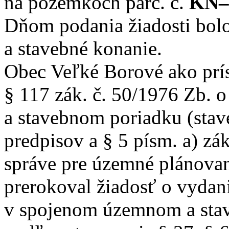
na pozemkoch parc. č.
KN–
Dňom podania žiadosti bol
a stavebné konanie.
Obec Veľké Borové ako prí
§ 117 zák. č. 50/1976 Zb.
a stavebnom poriadku (stav
predpisov a § 5 písm. a) zák
správe pre územné plánovan
prerokoval žiadosť o vydan
v spojenom územnom a sta