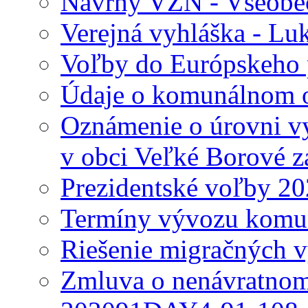
Návrhy VZN - Všeobec
Verejná vyhláška - Lu
Voľby do Európskeho 
Údaje o komunálnom o
Oznámenie o úrovni v
v obci Veľké Borové z
Prezidentské voľby 2
Termíny vývozu komu
Riešenie migračných v
Zmluva o nenávratnom