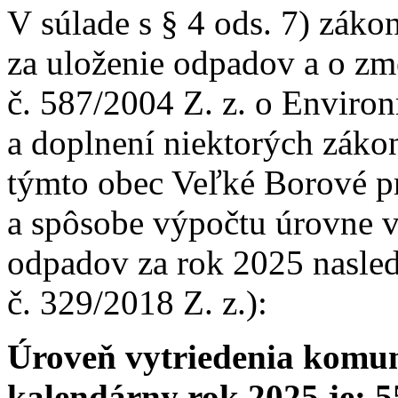
V súlade s § 4 ods. 7) záko
za uloženie odpadov a o zm
č. 587/2004 Z. z. o Envir
a doplnení niektorých záko
týmto obec Veľké Borové pr
a spôsobe výpočtu úrovne 
odpadov za rok 2025 nasled
č. 329/2018 Z. z.):
Úroveň vytriedenia komu
kalendárny rok 2025 je: 5