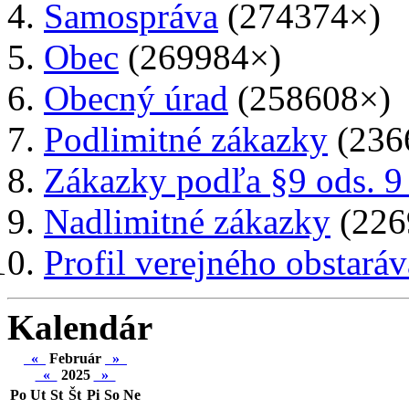
Samospráva
(274374×)
Obec
(269984×)
Obecný úrad
(258608×)
Podlimitné zákazky
(236
Zákazky podľa §9 ods. 9
Nadlimitné zákazky
(226
Profil verejného obstaráv
Kalendár
«
Február
»
«
2025
»
Po
Ut
St
Št
Pi
So
Ne