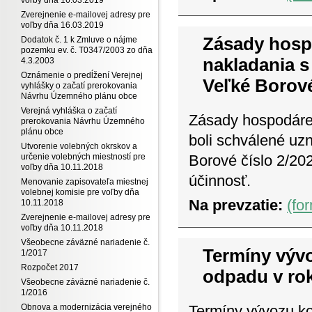
Zverejnenie e-mailovej adresy pre
voľby dňa 16.03.2019
Zásady hosp
Dodatok č. 1 k Zmluve o nájme
pozemku ev. č. T0347/2003 zo dňa
nakladania 
4.3.2003
Oznámenie o predĺžení Verejnej
Veľké Borov
vyhlášky o začatí prerokovania
Návrhu Územného plánu obce
Verejná vyhláška o začatí
Zásady hospodáre
prerokovania Návrhu Územného
plánu obce
boli schválené uz
Utvorenie volebných okrskov a
určenie volebných miestností pre
Borové číslo 2/20
voľby dňa 10.11.2018
účinnosť.
Menovanie zapisovateľa miestnej
volebnej komisie pre voľby dňa
Na prevzatie:
(fo
10.11.2018
Zverejnenie e-mailovej adresy pre
voľby dňa 10.11.2018
Všeobecne záväzné nariadenie č.
Termíny výv
1/2017
Rozpočet 2017
odpadu v ro
Všeobecne záväzné nariadenie č.
1/2016
Termíny vývozu k
Obnova a modernizácia verejného