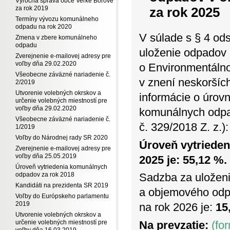
Výročná správa obce Veľké Borové
za rok 2025
za rok 2019
Termíny vývozu komunálneho
odpadu na rok 2020
V súlade s § 4 ods
Zmena v zbere komunálneho
odpadu
uloženie odpadov 
Zverejnenie e-mailovej adresy pre
voľby dňa 29.02.2020
o Environmentálno
Všeobecne záväzné nariadenie č.
v znení neskoršíc
2/2019
Utvorenie volebných okrskov a
informácie o úrov
určenie volebných miestností pre
voľby dňa 29.02.2020
komunálnych odpad
Všeobecne záväzné nariadenie č.
č. 329/2018 Z. z.):
1/2019
Voľby do Národnej rady SR 2020
Úroveň vytriede
Zverejnenie e-mailovej adresy pre
voľby dňa 25.05.2019
2025 je: 55,12 %.
Úroveň vytriedenia komunálnych
odpadov za rok 2018
Sadzba za uložen
Kandidáti na prezidenta SR 2019
a objemového odpa
Voľby do Európskeho parlamentu
2019
na rok 2026 je:
15
Utvorenie volebných okrskov a
určenie volebných miestností pre
Na prevzatie:
(fo
voľby dňa 16.03.2019