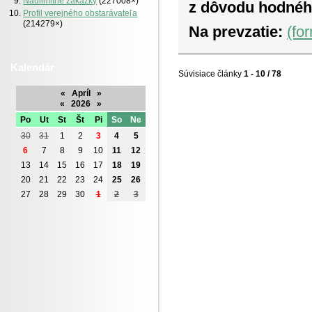
Nadlimitné zákazky
(227008×)
z dôvodu hodnéh
Profil verejného obstarávateľa
(214279×)
Na prevzatie:
(fo
Kalendár
Súvisiace články
1 - 10 / 78
«
Apríl
»
«
2026
»
Po
Ut
St
Št
Pi
So
Ne
30
31
1
2
3
4
5
6
7
8
9
10
11
12
13
14
15
16
17
18
19
20
21
22
23
24
25
26
27
28
29
30
1
2
3