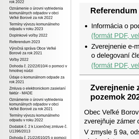
rok 2022
Referendum 
Oznámenie o úrovni vytriedenia
komunálnych odpadov v obci
Veľké Borové za rok 2022
Termíny vývozu komunálneho
Informácia o po
odpadu v roku 2023
(formát PDF, ve
Doplnkové voľby 2022
Referendum 2023
Zverejnenie e-m
Výročná správa Obce Veľké
Borové za rok 2021
o delegovaní čl
Voľby 2022
(formát PDF, ve
Dohoda č. 22/22/010/4 o pomoci v
hmotnej núdzi
Údaje o komunálnom odpade za
rok 2021
Zverejnenie
Zmluva o elektronickom zasielaní
faktúr - MADE
pozemok 20
Oznámenie o úrovni vytriedenia
komunálnych odpadov v obci
Veľké Borové za rok 2021
Obec Veľké Borov
Termíny vývozu komunálneho
zverejňuje zámer 
odpadu v roku 2022
Dodatok č. 2 k Licenčnej zmluve č.
V zmysle § 9a, od
U1396/2013
Dohoda č. 21/22/010/25 o pomoci