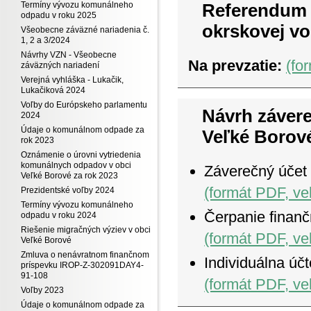
Referendum 2
Termíny vývozu komunálneho
odpadu v roku 2025
okrskovej vo
Všeobecne záväzné nariadenia č.
1, 2 a 3/2024
Návrhy VZN - Všeobecne
Na prevzatie:
(fo
záväzných nariadení
Verejná vyhláška - Lukačik,
Lukačiková 2024
Voľby do Európskeho parlamentu
Návrh záver
2024
Údaje o komunálnom odpade za
Veľké Borové
rok 2023
Oznámenie o úrovni vytriedenia
komunálnych odpadov v obci
Záverečný účet
Veľké Borové za rok 2023
(formát PDF, ve
Prezidentské voľby 2024
Termíny vývozu komunálneho
Čerpanie finan
odpadu v roku 2024
Riešenie migračných výziev v obci
(formát PDF, ve
Veľké Borové
Zmluva o nenávratnom finančnom
Individuálna úč
príspevku IROP-Z-302091DAY4-
91-108
(formát PDF, ve
Voľby 2023
Údaje o komunálnom odpade za