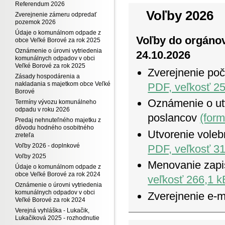
Referendum 2026
Voľby 2026
Zverejnenie zámeru odpredať
pozemok 2026
Údaje o komunálnom odpade z
Voľby do orgánov
obce Veľké Borové za rok 2025
Oznámenie o úrovni vytriedenia
24.10.2026
komunálnych odpadov v obci
Veľké Borové za rok 2025
Zverejnenie poč
Zásady hospodárenia a
nakladania s majetkom obce Veľké
PDF, veľkosť 25
Borové
Oznámenie o ut
Termíny vývozu komunálneho
odpadu v roku 2026
poslancov
(for
Predaj nehnuteľného majetku z
dôvodu hodného osobitného
Utvorenie voleb
zreteľa
Voľby 2026 - doplnkové
PDF, veľkosť 31
Voľby 2025
Menovanie zapi
Údaje o komunálnom odpade z
obce Veľké Borové za rok 2024
veľkosť 266,1 k
Oznámenie o úrovni vytriedenia
komunálnych odpadov v obci
Zverejnenie e-m
Veľké Borové za rok 2024
Verejná vyhláška - Lukačik,
Lukačiková 2025 - rozhodnutie