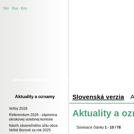
Úvod
Slovenská
Duetsche
English
verzia
version
version
Aktuality a oznamy
Samospráva
Obecný úrad
Slovenská verzia
A
Aktuality a oznamy
Voľby 2026
Aktuality a o
Referendum 2026 - zápisnica
okrskovej volebnej komisie
Návrh záverečného účtu obce
Súvisiace články
1 - 10 / 78
Veľké Borové za rok 2025