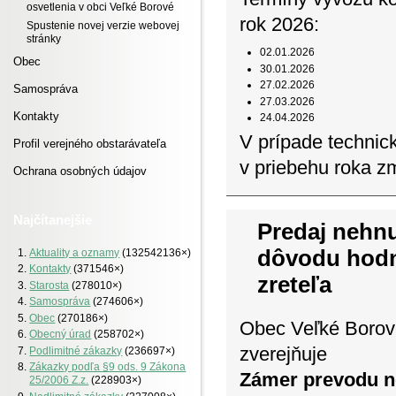
osvetlenia v obci Veľké Borové
rok 2026:
Spustenie novej verzie webovej
stránky
02.01.2026
Obec
30.01.2026
27.02.2026
Samospráva
27.03.2026
Kontakty
24.04.2026
V prípade technic
Profil verejného obstarávateľa
v priebehu roka z
Ochrana osobných údajov
Najčítanejšie
Predaj nehn
dôvodu hod
Aktuality a oznamy
(132542136×)
Kontakty
(371546×)
zreteľa
Starosta
(278010×)
Samospráva
(274606×)
Obec
(270186×)
Obec Veľké Borov
Obecný úrad
(258702×)
zverejňuje
Podlimitné zákazky
(236697×)
Zákazky podľa §9 ods. 9 Zákona
Zámer prevodu n
25/2006 Z.z.
(228903×)