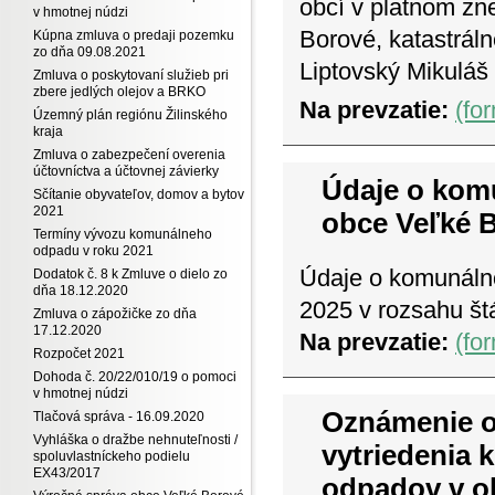
obcí v platnom zn
v hmotnej núdzi
Borové, katastrál
Kúpna zmluva o predaji pozemku
zo dňa 09.08.2021
Liptovský Mikulá
Zmluva o poskytovaní služieb pri
zbere jedlých olejov a BRKO
Na prevzatie:
(fo
Územný plán regiónu Žilinského
kraja
Zmluva o zabezpečení overenia
účtovníctva a účtovnej závierky
Údaje o kom
Sčítanie obyvateľov, domov a bytov
2021
obce Veľké B
Termíny vývozu komunálneho
odpadu v roku 2021
Údaje o komunáln
Dodatok č. 8 k Zmluve o dielo zo
dňa 18.12.2020
2025 v rozsahu štá
Zmluva o zápožičke zo dňa
17.12.2020
Na prevzatie:
(fo
Rozpočet 2021
Dohoda č. 20/22/010/19 o pomoci
v hmotnej núdzi
Oznámenie o
Tlačová správa - 16.09.2020
Vyhláška o dražbe nehnuteľnosti /
vytriedenia
spoluvlastníckeho podielu
EX43/2017
odpadov v o