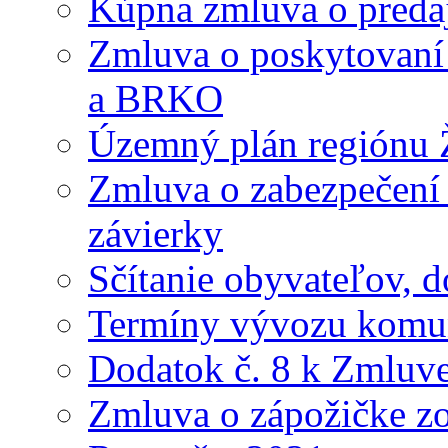
Kúpna zmluva o preda
Zmluva o poskytovaní s
a BRKO
Územný plán regiónu Ž
Zmluva o zabezpečení 
závierky
Sčítanie obyvateľov, 
Termíny vývozu komu
Dodatok č. 8 k Zmluve
Zmluva o zápožičke z