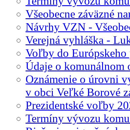
Termíny vývozu komu
Všeobecne záväzné nari
Návrhy VZN - Všeobec
Verejná vyhláška - Lu
Voľby do Európskeho 
Údaje o komunálnom o
Oznámenie o úrovni v
v obci Veľké Borové z
Prezidentské voľby 2
Termíny vývozu komu