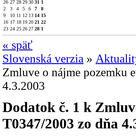
26
27
28
29
30
31
1
2
3
4
5
6
7
8
9
10
11
12
13
14
15
16
17
18
19
20
21
22
23
24
25
26
27
28
1
«
späť
Slovenská verzia
»
Aktuali
Zmluve o nájme pozemku ev
4.3.2003
Dodatok č. 1 k Zmluv
T0347/2003 zo dňa 4.