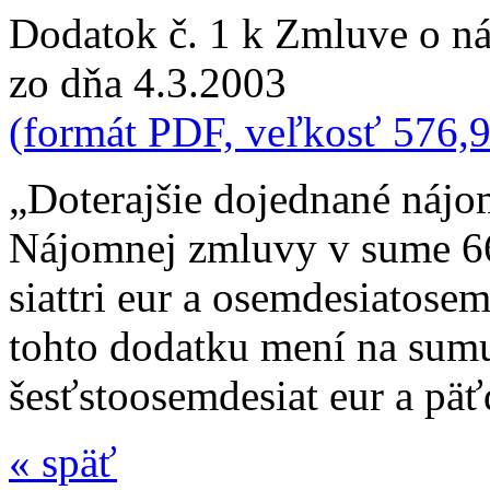
Dodatok č. 1 k Zmluve o n
zo dňa 4.3.2003
(formát PDF, veľkosť 576,
„Doterajšie dojednané náj
Nájomnej zmluvy v sume 66
siattri eur a osemdesiatose
tohto dodatku mení na su
šesťstoosemdesiat eur a päť
«
späť