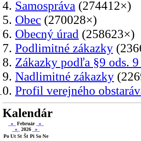
Samospráva
(274412×)
Obec
(270028×)
Obecný úrad
(258623×)
Podlimitné zákazky
(236
Zákazky podľa §9 ods. 9
Nadlimitné zákazky
(226
Profil verejného obstaráv
Kalendár
«
Február
»
«
2026
»
Po
Ut
St
Št
Pi
So
Ne