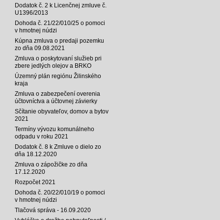
Dodatok č. 2 k Licenčnej zmluve č.
U1396/2013
Dohoda č. 21/22/010/25 o pomoci
v hmotnej núdzi
Kúpna zmluva o predaji pozemku
zo dňa 09.08.2021
Zmluva o poskytovaní služieb pri
zbere jedlých olejov a BRKO
Územný plán regiónu Žilinského
kraja
Zmluva o zabezpečení overenia
účtovníctva a účtovnej závierky
Sčítanie obyvateľov, domov a bytov
2021
Termíny vývozu komunálneho
odpadu v roku 2021
Dodatok č. 8 k Zmluve o dielo zo
dňa 18.12.2020
Zmluva o zápožičke zo dňa
17.12.2020
Rozpočet 2021
Dohoda č. 20/22/010/19 o pomoci
v hmotnej núdzi
Tlačová správa - 16.09.2020