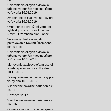
Utvorenie volebných okrskov a
určenie volebných miestností pre
voľby dňa 16.03.2019
Zverejnenie e-mailovej adresy pre
voľby dňa 16.03.2019
Oznámenie o predĺžení Verejnej
vyhlášky o začatí prerokovania
Návrhu Územného plánu obce
Verejná vyhláška o začatí
prerokovania Návrhu Územného
plánu obce
Utvorenie volebných okrskov a
určenie volebných miestností pre
voľby dňa 10.11.2018
Menovanie zapisovateľa miestnej
volebnej komisie pre voľby dňa
10.11.2018
Zverejnenie e-mailovej adresy pre
voľby dňa 10.11.2018
Všeobecne záväzné nariadenie č.
1/2017
Rozpočet 2017
Všeobecne záväzné nariadenie č.
1/2016
Obnova a modernizácia verejného