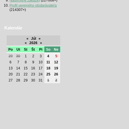
Nadlimitné zákazky
(227008×)
Profil verejného obstarávateľa
(214307×)
Kalendár
«
Júl
»
«
2026
»
Po
Ut
St
Št
Pi
So
Ne
29
30
1
2
3
4
5
6
7
8
9
10
11
12
13
14
15
16
17
18
19
20
21
22
23
24
25
26
27
28
29
30
31
1
2