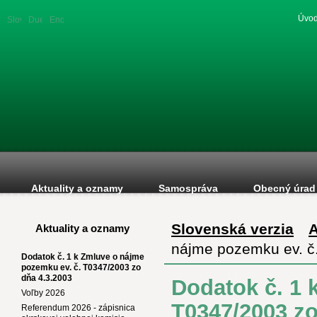
Úvod
Slovenská
Duetsche
English
verzia
version
version
Aktuality a oznamy
Samospráva
Obecný úrad
Slovenská verzia
A
Aktuality a oznamy
nájme pozemku ev. č
Dodatok č. 1 k Zmluve o nájme
pozemku ev. č. T0347/2003 zo
dňa 4.3.2003
Dodatok č. 1 
Voľby 2026
T0347/2003 zo
Referendum 2026 - zápisnica