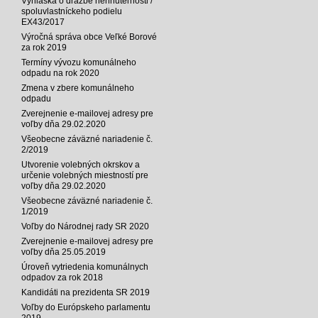
Vyhláška o dražbe nehnuteľnosti /
spoluvlastníckeho podielu
EX43/2017
Výročná správa obce Veľké Borové
za rok 2019
Termíny vývozu komunálneho
odpadu na rok 2020
Zmena v zbere komunálneho
odpadu
Zverejnenie e-mailovej adresy pre
voľby dňa 29.02.2020
Všeobecne záväzné nariadenie č.
2/2019
Utvorenie volebných okrskov a
určenie volebných miestností pre
voľby dňa 29.02.2020
Všeobecne záväzné nariadenie č.
1/2019
Voľby do Národnej rady SR 2020
Zverejnenie e-mailovej adresy pre
voľby dňa 25.05.2019
Úroveň vytriedenia komunálnych
odpadov za rok 2018
Kandidáti na prezidenta SR 2019
Voľby do Európskeho parlamentu
2019