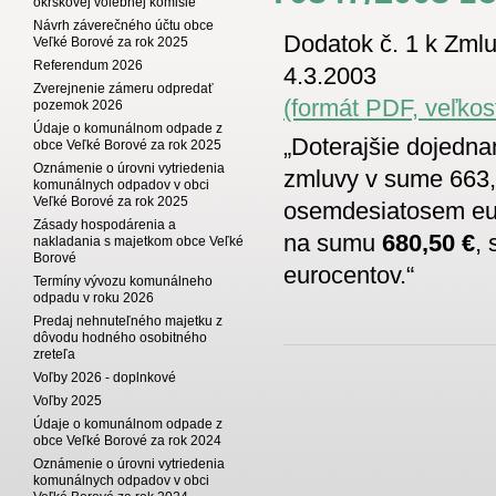
okrskovej volebnej komisie
Návrh záverečného účtu obce
Dodatok č. 1 k Zml
Veľké Borové za rok 2025
Referendum 2026
4.3.2003
Zverejnenie zámeru odpredať
(formát PDF, veľkos
pozemok 2026
Údaje o komunálnom odpade z
„Doterajšie dojedn
obce Veľké Borové za rok 2025
Oznámenie o úrovni vytriedenia
zmluvy v sume 663,8
komunálnych odpadov v obci
Veľké Borové za rok 2025
osemdesiatosem eur
Zásady hospodárenia a
na sumu
680,50 €
,
nakladania s majetkom obce Veľké
Borové
eurocentov.“
Termíny vývozu komunálneho
odpadu v roku 2026
Predaj nehnuteľného majetku z
dôvodu hodného osobitného
zreteľa
Voľby 2026 - doplnkové
Voľby 2025
Údaje o komunálnom odpade z
obce Veľké Borové za rok 2024
Oznámenie o úrovni vytriedenia
komunálnych odpadov v obci