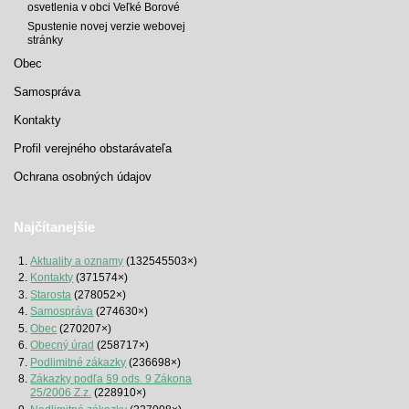
osvetlenia v obci Veľké Borové
Spustenie novej verzie webovej
stránky
Obec
Samospráva
Kontakty
Profil verejného obstarávateľa
Ochrana osobných údajov
Najčítanejšie
Aktuality a oznamy
(132545503×)
Kontakty
(371574×)
Starosta
(278052×)
Samospráva
(274630×)
Obec
(270207×)
Obecný úrad
(258717×)
Podlimitné zákazky
(236698×)
Zákazky podľa §9 ods. 9 Zákona
25/2006 Z.z.
(228910×)