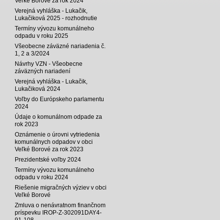
Veľké Borové za rok 2024
Verejná vyhláška - Lukačik,
Lukačiková 2025 - rozhodnutie
Termíny vývozu komunálneho
odpadu v roku 2025
Všeobecne záväzné nariadenia č.
1, 2 a 3/2024
Návrhy VZN - Všeobecne
záväzných nariadení
Verejná vyhláška - Lukačik,
Lukačiková 2024
Voľby do Európskeho parlamentu
2024
Údaje o komunálnom odpade za
rok 2023
Oznámenie o úrovni vytriedenia
komunálnych odpadov v obci
Veľké Borové za rok 2023
Prezidentské voľby 2024
Termíny vývozu komunálneho
odpadu v roku 2024
Riešenie migračných výziev v obci
Veľké Borové
Zmluva o nenávratnom finančnom
príspevku IROP-Z-302091DAY4-
91-108