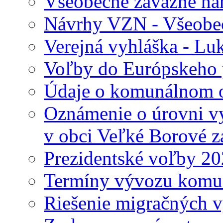
Všeobecne záväzné nari
Návrhy VZN - Všeobec
Verejná vyhláška - Lu
Voľby do Európskeho 
Údaje o komunálnom o
Oznámenie o úrovni v
v obci Veľké Borové z
Prezidentské voľby 2
Termíny vývozu komu
Riešenie migračných v