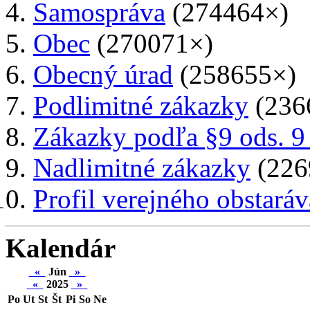
Samospráva
(274464×)
Obec
(270071×)
Obecný úrad
(258655×)
Podlimitné zákazky
(236
Zákazky podľa §9 ods. 9
Nadlimitné zákazky
(226
Profil verejného obstaráv
Kalendár
«
Jún
»
«
2025
»
Po
Ut
St
Št
Pi
So
Ne