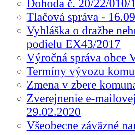
Dohoda č. 20/22/010/
Tlačová správa - 16.0
Vyhláška o dražbe nehn
podielu EX43/2017
Výročná správa obce 
Termíny vývozu komu
Zmena v zbere komun
Zverejnenie e-mailove
29.02.2020
Všeobecne záväzné nar