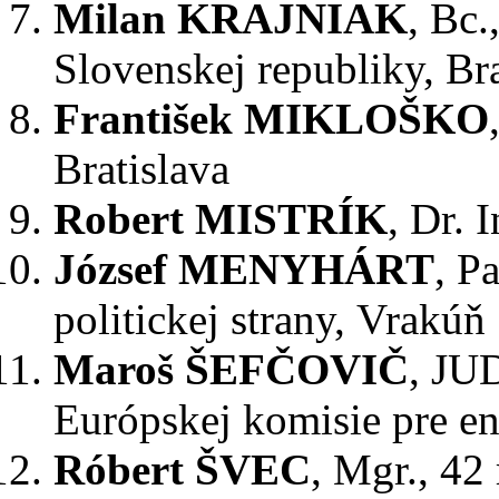
Milan KRAJNIAK
, Bc.
Slovenskej republiky, Bra
František MIKLOŠKO
Bratislava
Robert MISTRÍK
, Dr. 
József MENYHÁRT
, P
politickej strany, Vrakúň
Maroš ŠEFČOVIČ
, JUD
Európskej komisie pre en
Róbert ŠVEC
, Mgr., 42 