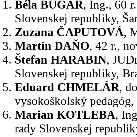
Béla BUGÁR
, Ing., 60 
Slovenskej republiky, Š
Zuzana ČAPUTOVÁ
, 
Martin DAŇO
, 42 r., n
Štefan HARABIN
, JUDr
Slovenskej republiky, Bra
Eduard CHMELÁR
, d
vysokoškolský pedagóg, 
Marian KOTLEBA
, In
rady Slovenskej republik